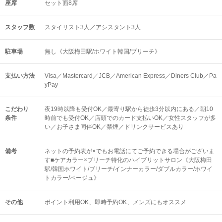
座席
セット面8席
スタッフ数
スタイリスト3人／アシスタント3人
駐車場
無し《大阪梅田駅/ホワイト韓国/ブリーチ》
支払い方法
Visa／Mastercard／JCB／American Express／Diners Club／Pa
yPay
こだわり
夜19時以降も受付OK／最寄り駅から徒歩3分以内にある／朝10
条件
時前でも受付OK／店頭でのカード支払いOK／女性スタッフが多
い／お子さま同伴OK／禁煙／ドリンクサービスあり
備考
ネットの予約表が×でもお電話にてご予約できる場合がございま
す■ケアカラー×ブリーチ特化のハイブリットサロン《大阪梅田
駅/韓国ホワイト/ブリーチ/インナーカラー/ダブルカラー/ホワイ
トカラー/ベージュ》
その他
ポイント利用OK
即時予約OK
メンズにもオススメ