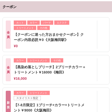
クーポン
カット
カラー
パーマ
エクステ
トリートメント
その他
全
【クーポンに迷った方おまかせクーポン】ク
員
ーポン内容必読￥0《大阪梅田駅》
¥0
カラー
トリートメント
その他
【黒染め落としブリーチ】2ブリーチカラー＋
全
員
トリートメント￥16000《梅田》
¥16,000
カラー
トリートメント
スタイリスト指定
新
【7-8月限定】1ブリーチ+カラー+トリートメ
規
ント￥9000《大阪梅田》