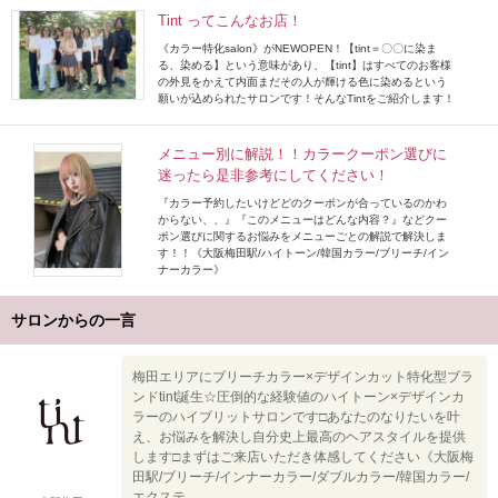
Tint ってこんなお店！
《カラー特化salon》がNEWOPEN！【tint＝〇〇に染ま
る、染める】という意味があり、【tint】はすべてのお客様
の外見をかえて内面まだその人が輝ける色に染めるという
願いが込められたサロンです！そんなTintをご紹介します！
メニュー別に解説！！カラークーポン選びに
迷ったら是非参考にしてください！
『カラー予約したいけどどのクーポンが合っているのかわ
からない、、』『このメニューはどんな内容？』などクー
ポン選びに関するお悩みをメニューごとの解説で解決しま
す！！《大阪梅田駅/ハイトーン/韓国カラー/ブリーチ/イン
ナーカラー》
サロンからの一言
梅田エリアにブリーチカラー×デザインカット特化型ブラ
ンドtint誕生☆圧倒的な経験値のハイトーン×デザインカ
ラーのハイブリットサロンです□あなたのなりたいを叶
え、お悩みを解決し自分史上最高のヘアスタイルを提供
します□まずはご来店いただき体感してください《大阪梅
田駅/ブリーチ/インナーカラー/ダブルカラー/韓国カラー/
エクステ