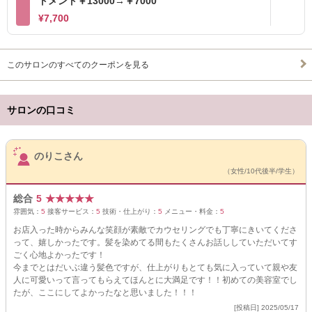
トメント￥13000→￥7000
¥7,700
このサロンのすべてのクーポンを見る
サロンの口コミ
サロンPick Up
のりこさん
（女性/10代後半/学生）
総合
5
★
★
★
★
★
雰囲気：
5
接客サービス：
5
技術・仕上がり：
5
メニュー・料金：
5
お店入った時からみんな笑顔が素敵でカウセリングでも丁寧にきいてくださ
って、嬉しかったです。髪を染めてる間もたくさんお話ししていただいてす
ごく心地よかったです！
今までとはだいぶ違う髪色ですが、仕上がりもとても気に入っていて親や友
人に可愛いって言ってもらえてほんとに大満足です！！初めての美容室でし
たが、ここにしてよかったなと思いました！！！
[投稿日] 2025/05/17