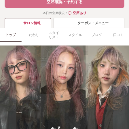
空席確認・予約する
空席あり
本日の空席状況：
◯
クーポン・メニュー
サロン情報
スタイ
トップ
こだわり
スタイル
ブログ
口コミ
リスト