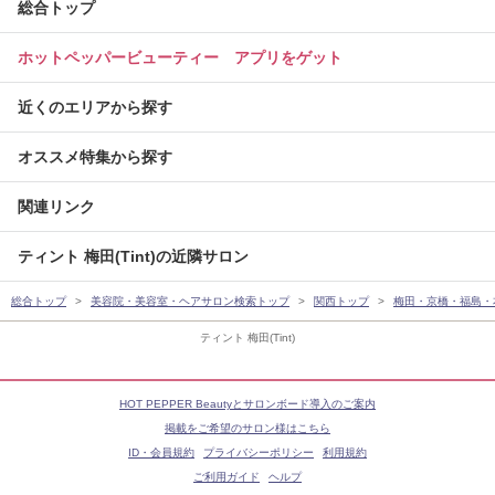
総合トップ
ホットペッパービューティー アプリをゲット
近くのエリアから探す
オススメ特集から探す
関連リンク
ティント 梅田(Tint)の近隣サロン
総合トップ
美容院・美容室・ヘアサロン検索トップ
関西トップ
梅田・京橋・福島・
ティント 梅田(Tint)
HOT PEPPER Beautyとサロンボード導入のご案内
掲載をご希望のサロン様はこちら
ID・会員規約
プライバシーポリシー
利用規約
ご利用ガイド
ヘルプ