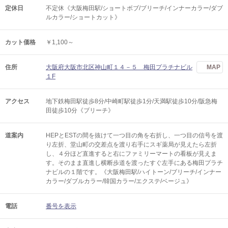
定休日
不定休《大阪梅田駅/ショートボブ/ブリーチ/インナーカラー/ダブ
ルカラー/ショートカット》
カット価格
￥1,100～
住所
大阪府大阪市北区神山町１４－５ 梅田プラチナビル
MAP
１F
アクセス
地下鉄梅田駅徒歩8分/中崎町駅徒歩1分/天満駅徒歩10分/阪急梅
田徒歩10分《ブリーチ》
道案内
HEPとESTの間を抜けて一つ目の角を右折し、一つ目の信号を渡
り左折、堂山町の交差点を渡り右手にスギ薬局が見えたら左折
し、４分ほど直進すると右にファミリーマートの看板が見えま
す。そのまま直進し横断歩道を渡ったすぐ左手にある梅田プラチ
ナビルの１階です。《大阪梅田駅/ハイトーン/ブリーチ/インナー
カラー/ダブルカラー/韓国カラー/エクステ/ベージュ》
電話
番号を表示