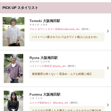
PICK UP スタイリスト
Tomoki 大阪梅田駅
ナカミチ トモキ
ウルフ,ホワイトカラー支持No1@tomoki_tint
（歴4年）
ハイトーン×愛されウルフはホワイト職人におまかせ♪
Ryota 大阪梅田駅
タケウチ リョウタ
ハイトーンの革命児 @ryota_tint
（歴5年）
複雑履歴も怖くない！黒染め・ムラも綺麗に補正
Fumina 大阪梅田駅
ミキ フミナ
エクステ指名No1☆ @fumina_tint
（歴8年）
エクステは可愛くなる魔法！ナチュラルカラーで魅力UP