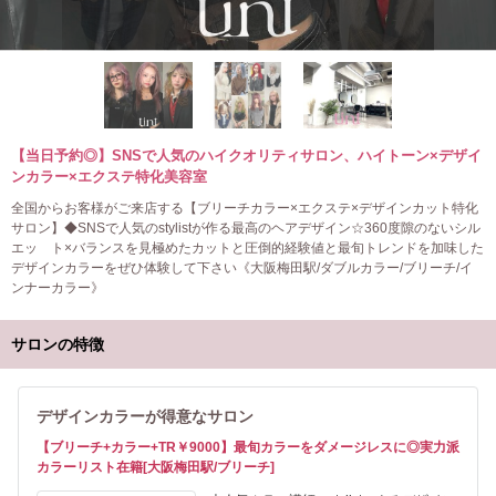
【当日予約◎】SNSで人気のハイクオリティサロン、ハイトーン×デザイ
ンカラー×エクステ特化美容室
全国からお客様がご来店する【ブリーチカラー×エクステ×デザインカット特化
サロン】◆SNSで人気のstylistが作る最高のヘアデザイン☆360度隙のないシル
エッ ト×バランスを見極めたカットと圧倒的経験値と最旬トレンドを加味した
デザインカラーをぜひ体験して下さい《大阪梅田駅/ダブルカラー/ブリーチ/イ
ンナーカラー》
サロンの特徴
デザインカラーが得意なサロン
【ブリーチ+カラー+TR￥9000】最旬カラーをダメージレスに◎実力派
カラーリスト在籍[大阪梅田駅/ブリーチ]