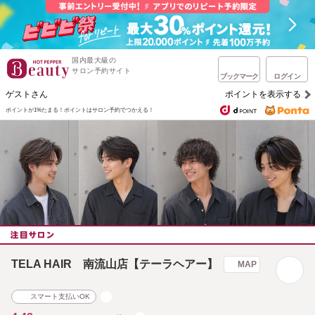
国内最大級の
サロン予約サイト
ブックマーク
ログイン
ゲストさん
ポイントを表示する
ポイントが1%たまる！
ポイントはサロン予約でつかえる！
TELA HAIR 南流山店【テーラヘアー】
MAP
スマート支払いOK