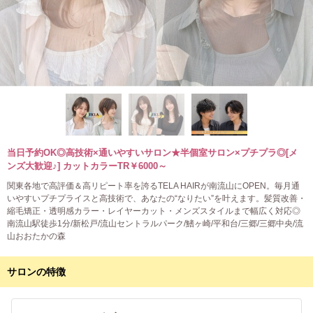
当日予約OK◎高技術×通いやすいサロン★半個室サロン×プチプラ◎[メ
ンズ大歓迎♪] カットカラーTR￥6000～
関東各地で高評価＆高リピート率を誇るTELA HAIRが南流山にOPEN。毎月通
いやすいプチプライスと高技術で、あなたの“なりたい”を叶えます。髪質改善・
縮毛矯正・透明感カラー・レイヤーカット・メンズスタイルまで幅広く対応◎
南流山駅徒歩1分/新松戸/流山セントラルパーク/鰭ヶ崎/平和台/三郷/三郷中央/流
山おおたかの森
サロンの特徴