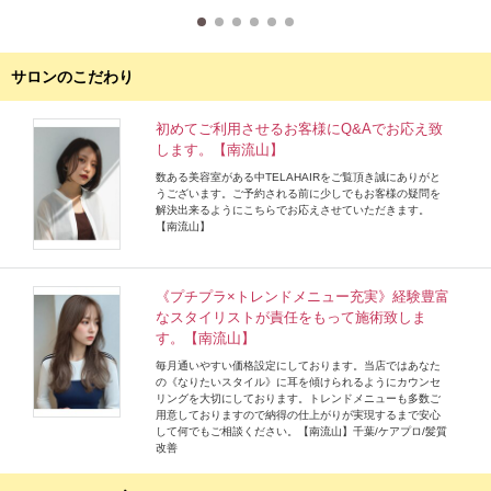
サロンのこだわり
初めてご利用させるお客様にQ&Aでお応え致
します。【南流山】
数ある美容室がある中TELAHAIRをご覧頂き誠にありがと
うございます。ご予約される前に少しでもお客様の疑問を
解決出来るようにこちらでお応えさせていただきます。
【南流山】
《プチプラ×トレンドメニュー充実》経験豊富
なスタイリストが責任をもって施術致しま
す。【南流山】
毎月通いやすい価格設定にしております。当店ではあなた
の《なりたいスタイル》に耳を傾けられるようにカウンセ
リングを大切にしております。トレンドメニューも多数ご
用意しておりますので納得の仕上がりが実現するまで安心
して何でもご相談ください。【南流山】千葉/ケアプロ/髪質
改善