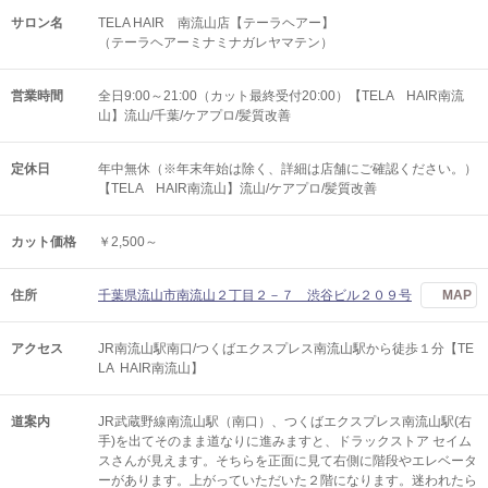
サロン名
TELA HAIR 南流山店【テーラヘアー】
（テーラヘアーミナミナガレヤマテン）
営業時間
全日9:00～21:00（カット最終受付20:00）【TELA HAIR南流
山】流山/千葉/ケアプロ/髪質改善
定休日
年中無休（※年末年始は除く、詳細は店舗にご確認ください。）
【TELA HAIR南流山】流山/ケアプロ/髪質改善
カット価格
￥2,500～
住所
千葉県流山市南流山２丁目２－７ 渋谷ビル２０９号
MAP
アクセス
JR南流山駅南口/つくばエクスプレス南流山駅から徒歩１分【TE
LA HAIR南流山】
道案内
JR武蔵野線南流山駅（南口）、つくばエクスプレス南流山駅(右
手)を出てそのまま道なりに進みますと、ドラックストア セイム
スさんが見えます。そちらを正面に見て右側に階段やエレベータ
ーがあります。上がっていただいた２階になります。迷われたら