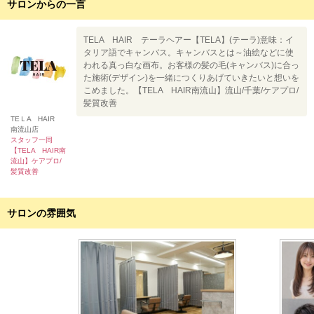
サロンからの一言
TELA HAIR テーラヘアー【TELA】(テーラ)意味：イ
タリア語でキャンバス。キャンバスとは～油絵などに使
われる真っ白な画布。お客様の髪の毛(キャンバス)に合っ
た施術(デザイン)を一緒につくりあげていきたいと想いを
こめました。【TELA HAIR南流山】流山/千葉/ケアプロ/
髪質改善
TEＬA HAIR
南流山店
スタッフ一同
【TELA HAIR南
流山】ケアプロ/
髪質改善
サロンの雰囲気