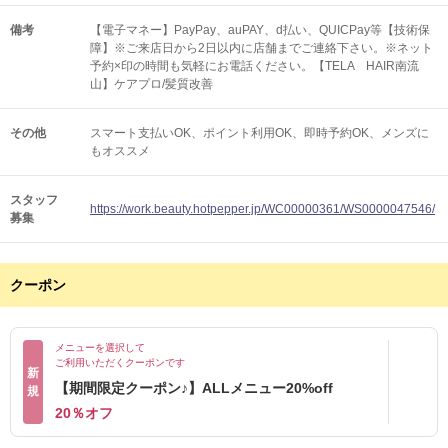
備考
【電子マネー】PayPay、auPAY、d払い、QUICPay等【技術保
障】※ご来店日から2日以内に店舗までご連絡下さい。※ネット
予約×印の時間も気軽にお電話ください。【TELA HAIR南流
山】ケアプロ/髪質改善
その他
スマート支払いOK
ポイント利用OK
即時予約OK
メンズに
もオススメ
スタッフ
https://work.beauty.hotpepper.jp/WC00000361/WS0000047546/
募集
クーポン
メニューを選択して
ご利用いただくクーポンです
新
【期間限定クーポン♪】ALLメニュー20%off
規
20％オフ