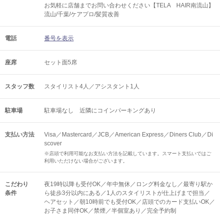
お気軽に店舗までお問い合わせください【TELA HAIR南流山】
流山/千葉/ケアプロ/髪質改善
電話
番号を表示
座席
セット面5席
スタッフ数
スタイリスト4人／アシスタント1人
駐車場
駐車場なし 近隣にコインパーキングあり
支払い方法
Visa／Mastercard／JCB／American Express／Diners Club／Di
scover
※店頭で利用可能なお支払い方法を記載しています。スマート支払いではご
利用いただけない場合がございます。
こだわり
夜19時以降も受付OK／年中無休／ロング料金なし／最寄り駅か
条件
ら徒歩3分以内にある／1人のスタイリストが仕上げまで担当／
ヘアセット／朝10時前でも受付OK／店頭でのカード支払いOK／
お子さま同伴OK／禁煙／半個室あり／完全予約制