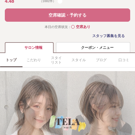
4.48
（1682件）
空席確認・予約する
空席あり
本日の空席状況：
◯
スタッフ募集を見る
クーポン・メニュー
サロン情報
スタイ
トップ
こだわり
スタイル
ブログ
口コミ
リスト