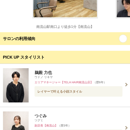
南流山駅南口より徒歩1分【南流山】
サロンの利用傾向
PICK UP スタイリスト
鵜殿 力也
ウドノ リキヤ
エリアマネージャー【TELA HAIR南流山店】
（歴6年）
レイヤーで叶える小顔スタイル
つぐみ
ツグミ
副店長【南流山】
（歴3年）