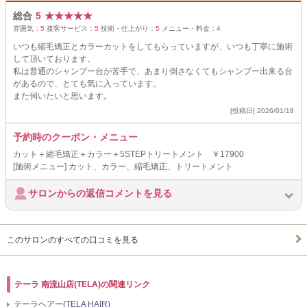
総合
5
★
★
★
★
★
雰囲気：
5
接客サービス：
5
技術・仕上がり：
5
メニュー・料金：
4
いつも縮毛矯正とカラーカットをしてもらっていますが、いつも丁寧に施術
して頂いております。
私は普通のシャンプー台が苦手で、あまり倒さなくてもシャンプー出来る台
があるので、とても気に入っています。
また伺いたいと思います。
[投稿日] 2026/01/18
予約時のクーポン・メニュー
カット＋縮毛矯正＋カラー＋5STEPトリートメント ￥17900
[施術メニュー] カット、カラー、縮毛矯正、トリートメント
サロンからの返信コメントを見る
このサロンのすべての口コミを見る
テーラ 南流山店(TELA)の関連リンク
テーラヘアー(TELA HAIR)