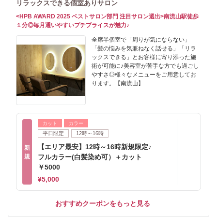
リラックスできる個室ありサロン
<HPB AWARD 2025 ベストサロン部門 注目サロン選出>南流山駅徒歩
１分◎毎月通いやすいプチプライスが魅力♪
全席半個室で「周りが気にならない」
「髪の悩みを気兼ねなく話せる」「リラ
ックスできる」とお客様に寄り添った施
術が可能に♪美容室が苦手な方でも過ごし
やすさ◎様々なメニューをご用意してお
ります。【南流山】
カット
カラー
平日限定
12時～16時
【エリア最安】12時～16時新規限定♪
新
規
フルカラー(白髪染め可）＋カット
￥5000
¥5,000
おすすめクーポンをもっと見る