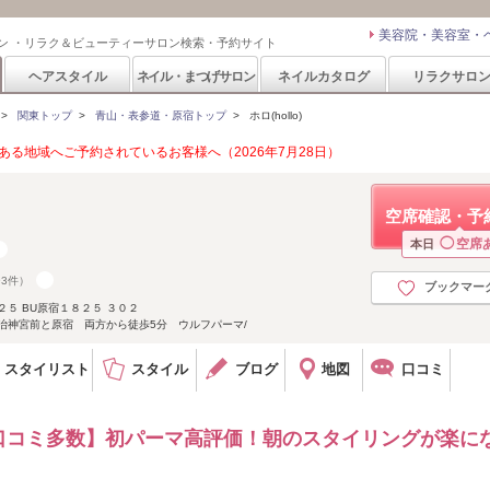
美容院・美容室・
ン ・リラク＆ビューティーサロン検索・予約サイト
ヘアスタイル
ネイル・まつげサロン
ネイルカタログ
リラクサロ
>
関東トップ
>
青山・表参道・原宿トップ
>
ホロ(hollo)
る地域へご予約されているお客様へ（2026年7月28日）
空席確認・予
◯
空席
本日
93件）
ブックマー
２５ BU原宿１８２５ ３０２
治神宮前と原宿 両方から徒歩5分 ウルフパーマ/
スタイリスト
スタイル
ブログ
地図
口コミ
口コミ多数】初パーマ高評価！朝のスタイリングが楽に