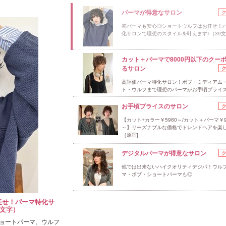
パーマが得意なサロン
初パーマも安心◎ショートウルフはお任せ！
化サロンで理想のスタイルを叶えます♪（39
カット＋パーマで8000円以下のクー
るサロン
高評価パーマ特化サロン！ボブ・ミディアム
ト・ウルフまで理想のパーマがお手頃プライ
お手頃プライスのサロン
【カット+カラー￥5980～/カット＋パーマ￥9
～】リーズナブルな価格でトレンドヘアを楽
［原宿]
デジタルパーマが得意なサロン
他では出来ないハイクオリティデジパ！ウル
マ・ボブ・ショートパーマも◎
任せ！パーマ特化サ
9文字）
ョートパーマ、ウルフ