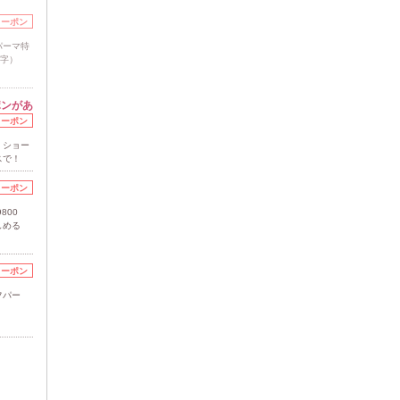
クーポン
パーマ特
文字）
ポンがあ
クーポン
・ショー
スで！
クーポン
800
しめる
クーポン
フパー