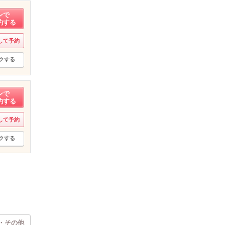
ンで
約する
して予約
クする
ンで
約する
して予約
クする
・その他