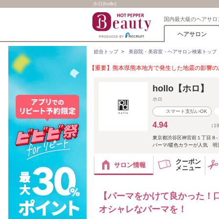
ホロ(hollo)
国内最大級のヘアサロ
ヘアサロン
総合トップ
>
美容院・美容室・ヘアサロン検索トップ
【重要】熊本県熊本地方で発生した地震の影響のあ
hollo【ホロ】
ホロ
スマート支払いOK
4.94
（1
東京都渋谷区神宮前１丁目８-
パーマ/暖色カラーが人気 明
クーポン
サロン情報
メニュー
【パーマをかけて良かった！
オシャレなパーマを！