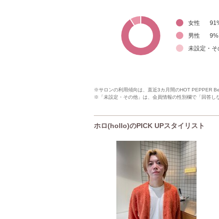
女性
91
男性
9
%
未設定・そ
※サロンの利用傾向は、直近3カ月間のHOT PEPPER 
※「未設定・その他」は、会員情報の性別欄で「回答し
ホロ(hollo)のPICK UPスタイリスト