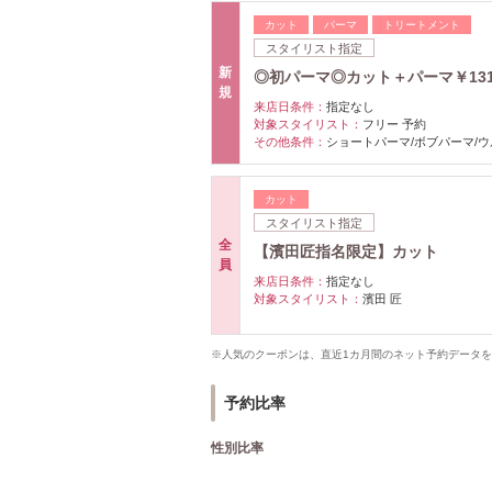
カット
パーマ
トリートメント
スタイリスト指定
新
◎初パーマ◎カット＋パーマ￥131
規
来店日条件：
指定なし
対象スタイリスト：
フリー 予約
その他条件：
ショートパーマ/ボブパーマ/
カット
スタイリスト指定
全
【濱田匠指名限定】カット
員
来店日条件：
指定なし
対象スタイリスト：
濱田 匠
※人気のクーポンは、直近1カ月間のネット予約データ
予約比率
性別比率