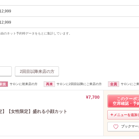
12,999
12,999
uty経由のネット予約時データをもとに集計しています。
2回目以降来店の方
新規
サロンに初来店の方
再来
サロンに2回目以降にご来店の方
全員
サロンにご
¥7,700
このクーポ
空席確認・予
定】【女性限定】盛れる小顔カット
メニューを追加
ブックマー