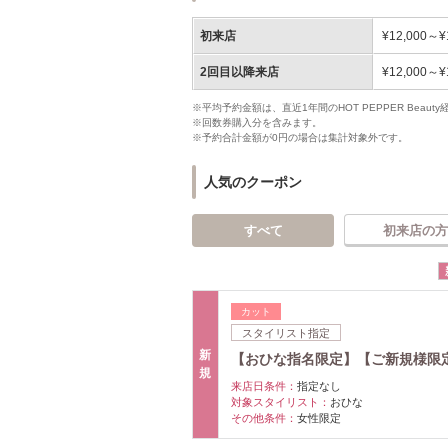
初来店
¥12,000～¥
2回目以降来店
¥12,000～¥
※平均予約金額は、直近1年間のHOT PEPPER Bea
※回数券購入分を含みます。
※予約合計金額が0円の場合は集計対象外です。
人気のクーポン
すべて
初来店の方
カット
スタイリスト指定
新
【おひな指名限定】【ご新規様限
規
来店日条件：
指定なし
対象スタイリスト：
おひな
その他条件：
女性限定