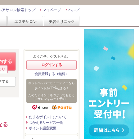
ヘアサロン検索トップ
マイページ
ヘルプ
ン
エステサロン
美容クリニック
ようこそ、ゲストさん。
約する
ログインする
あり
会員登録する（無料）
クする
ホットペッパービューティーなら
1%
ポイントが
たまる！
ためたポイントをつかっておとく
にサロンをネット予約！
たまるポイントについて
つかえるサービス一覧
なる
ポイント設定変更