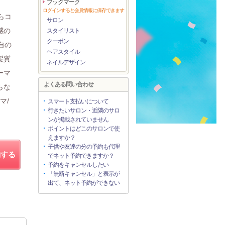
ブックマーク
ログインすると会員情報に保存できます
らコ
サロン
感の
スタイリスト
クーポン
自の
ヘアスタイル
髪質
ネイルデザイン
ーマ
よくある問い合わせ
らな
マ/
スマート支払いについて
行きたいサロン・近隣のサロ
ンが掲載されていません
ポイントはどこのサロンで使
えますか？
子供や友達の分の予約も代理
約する
でネット予約できますか？
予約をキャンセルしたい
「無断キャンセル」と表示が
出て、ネット予約ができない