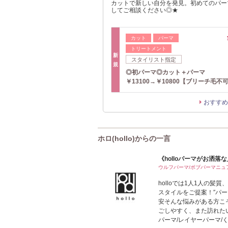
カットで新しい自分を発見。初めてのパー
してご相談ください◎★
カット
パーマ
トリートメント
新
スタイリスト指定
規
◎初パーマ◎カット＋パーマ
￥13100→￥10800【ブリーチ毛不
おすすめ
ホロ(hollo)からの一言
《holloパーマがお洒落
ウルフパーマ/ボブパーマニュ
holloでは1人1人の
スタイルをご提案！″パー
安そんな悩みがある方こ
ごしやすく、また訪れた
パーマ/レイヤーパーマ/