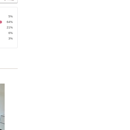
5%
64%
21%
6%
3%