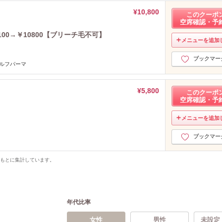
¥10,800
このクーポ
空席確認・予
00→￥10800【ブリーチ毛不可】
メニューを追加
ブックマー
ウルフパーマ
¥5,800
このクーポ
空席確認・予
メニューを追加
ブックマー
をもとに集計しています。
年代比率
女性
男性
未設定