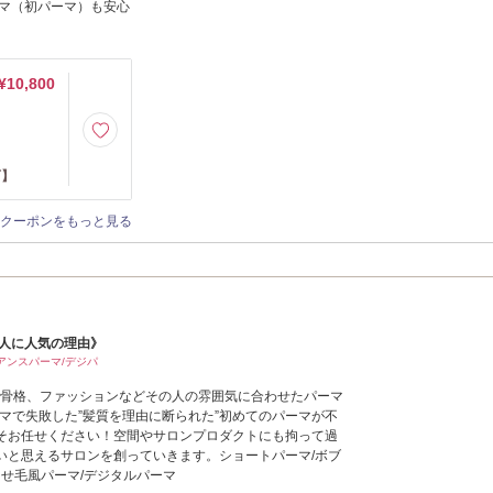
マ（初パーマ）も安心
¥10,800
可】
クーポンをもっと見る
な人に人気の理由》
アンスパーマ/デジパ
髪質、骨格、ファッションなどその人の雰囲気に合わせたパーマ
マで失敗した”髪質を理由に断られた”初めてのパーマが不
そお任せください！空間やサロンプロダクトにも拘って過
いと思えるサロンを創っていきます。ショートパーマ/ボブ
くせ毛風パーマ/デジタルパーマ