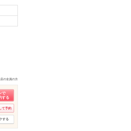
来店の全員の方
ンで
約する
して予約
クする