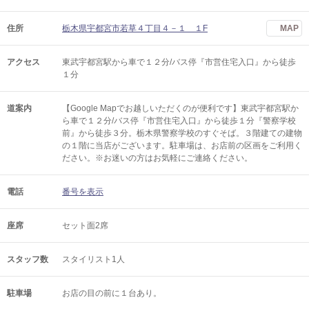
住所
栃木県宇都宮市若草４丁目４－１ １F
MAP
アクセス
東武宇都宮駅から車で１２分/バス停『市営住宅入口』から徒歩
１分
道案内
【Google Mapでお越しいただくのが便利です】東武宇都宮駅か
ら車で１２分/バス停『市営住宅入口』から徒歩１分『警察学校
前』から徒歩３分。栃木県警察学校のすぐそば。３階建ての建物
の１階に当店がございます。駐車場は、お店前の区画をご利用く
ださい。※お迷いの方はお気軽にご連絡ください。
電話
番号を表示
座席
セット面2席
スタッフ数
スタイリスト1人
駐車場
お店の目の前に１台あり。