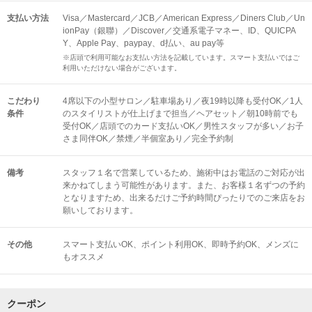
支払い方法
Visa／Mastercard／JCB／American Express／Diners Club／Un
ionPay（銀聯）／Discover／交通系電子マネー、ID、QUICPA
Y、Apple Pay、paypay、d払い、au pay等
※店頭で利用可能なお支払い方法を記載しています。スマート支払いではご
利用いただけない場合がございます。
こだわり
4席以下の小型サロン／駐車場あり／夜19時以降も受付OK／1人
条件
のスタイリストが仕上げまで担当／ヘアセット／朝10時前でも
受付OK／店頭でのカード支払いOK／男性スタッフが多い／お子
さま同伴OK／禁煙／半個室あり／完全予約制
備考
スタッフ１名で営業しているため、施術中はお電話のご対応が出
来かねてしまう可能性があります。また、お客様１名ずつの予約
となりますため、出来るだけご予約時間ぴったりでのご来店をお
願いしております。
その他
スマート支払いOK
ポイント利用OK
即時予約OK
メンズに
もオススメ
クーポン