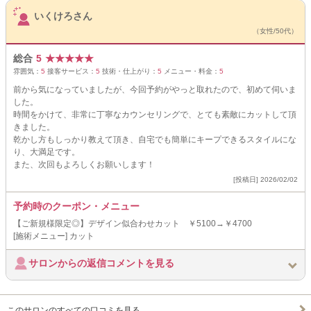
サロンPick Up
いくけろさん
（女性/50代）
総合
5
★
★
★
★
★
雰囲気：
5
接客サービス：
5
技術・仕上がり：
5
メニュー・料金：
5
前から気になっていましたが、今回予約がやっと取れたので、初めて伺いま
した。
時間をかけて、非常に丁寧なカウンセリングで、とても素敵にカットして頂
きました。
乾かし方もしっかり教えて頂き、自宅でも簡単にキープできるスタイルにな
り、大満足です。
また、次回もよろしくお願いします！
[投稿日] 2026/02/02
予約時のクーポン・メニュー
【ご新規様限定◎】デザイン似合わせカット ￥5100→￥4700
[施術メニュー] カット
サロンからの返信コメントを見る
このサロンのすべての口コミを見る