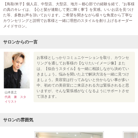
【鳥取/米子】個人店、中型店、大型店、地方～都心部での経験を経て、”お客様
の真のキレイは、【心と髪が連動して更に輝く事”】を実感。いいお店を見つけ
た等、多数お声を頂いております。ご希望を聞きながら様々な角度から丁寧な
カウンセリングと説明でお客様と一緒に理想のスタイルを創り上げるオーダー
メイドサロン。
サロンからの一言
お客様としっかりコミュニケーションを取り、カウンセ
リングを通してお客様の【なりたいイメージ像】また
は、【似合うスタイル】を一緒に相談しながら決めてい
きましょう。悩みを聞いた上で解決方法を一緒に見つけ
ましょう。美容室は行ってみないと分からない事が多い
中、初めての美容室にご来店される方は緊張されると思
いますが、そんな緊張感がなくなるようにサポートさせ
山本直之
て頂きます。
代表 兼 スタ
イリスト
サロンの雰囲気