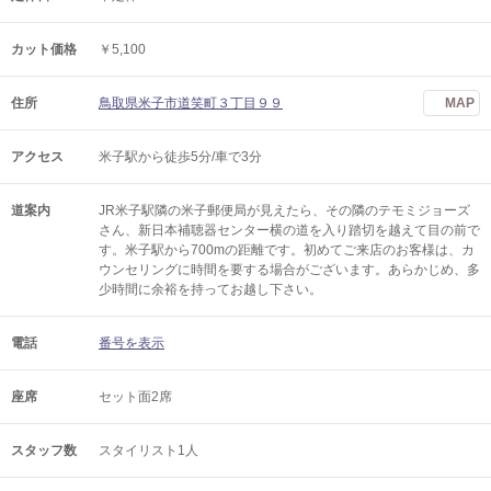
カット価格
￥5,100
住所
鳥取県米子市道笑町３丁目９９
MAP
アクセス
米子駅から徒歩5分/車で3分
道案内
JR米子駅隣の米子郵便局が見えたら、その隣のテモミジョーズ
さん、新日本補聴器センター横の道を入り踏切を越えて目の前で
す。米子駅から700mの距離です。初めてご来店のお客様は、カ
ウンセリングに時間を要する場合がございます。あらかじめ、多
少時間に余裕を持ってお越し下さい。
電話
番号を表示
座席
セット面2席
スタッフ数
スタイリスト1人