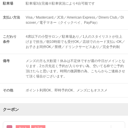
駐車場
駐車場3台完備※駐車状況により4台可能です
支払い方法
Visa／Mastercard／JCB／American Express／Diners Club／Di
scover／電子マネー（クイックペイ、PayPay）
こだわり
4席以下の小型サロン／駐車場あり／1人のスタイリストが仕上
条件
げまで担当／朝10時前でも受付OK／店頭でのカード支払いOK／
お子さま同伴OK／禁煙／ドリンクサービスあり／完全予約制
備考
メンズの方も大歓迎！休みは不定休ですが週の中日がメインとな
ります．2カ月先近く予約が入りやすい為、空いてる枠でご予約
頂けたらと思います。時間の微調整の為、こちらからご連絡させ
て頂く場合がございます。
その他
ポイント利用OK
即時予約OK
メンズにもオススメ
クーポン
カット
カラー