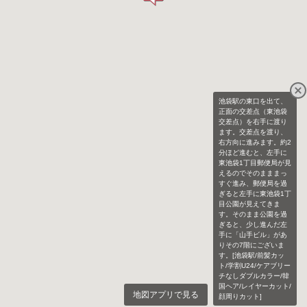
池袋駅の東口を出て、
正面の交差点（東池袋
交差点）を右手に渡り
ます。交差点を渡り、
右方向に進みます。約2
分ほど進むと、左手に
東池袋1丁目郵便局が見
えるのでそのまままっ
すぐ進み、郵便局を過
ぎると左手に東池袋1丁
目公園が見えてきま
す。そのまま公園を過
ぎると、少し進んだ左
手に「山手ビル」があ
りその7階にございま
す。[池袋駅/前髪カッ
ト/学割U24/ケアブリー
チなしダブルカラー/韓
国ヘア/レイヤーカット/
地図アプリで見る
顔周りカット]