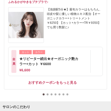
ふれるかがやきをプチプラで♪
【池袋駅5分★】最旬カラーはもちろん、
頭皮や髪に優しい植物エキス配合【オー
ガニックカラー+トリートメント
￥8250】【カット+カラー+TR￥9350】
でも潤う艶髪に♪
カット
カラー
★リピーター続出★オーガニック艶カ
全
員
ラー+カット ￥6600
¥6,600
おすすめクーポンをもっと見る
サロンのこだわり