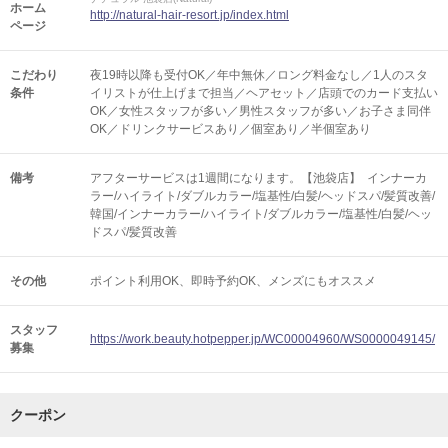
ホーム
http://natural-hair-resort.jp/index.html
ページ
こだわり
夜19時以降も受付OK／年中無休／ロング料金なし／1人のスタ
条件
イリストが仕上げまで担当／ヘアセット／店頭でのカード支払い
OK／女性スタッフが多い／男性スタッフが多い／お子さま同伴
OK／ドリンクサービスあり／個室あり／半個室あり
備考
アフターサービスは1週間になります。【池袋店】 インナーカ
ラー/ハイライト/ダブルカラー/塩基性/白髪/ヘッドスパ/髪質改善/
韓国/インナーカラー/ハイライト/ダブルカラー/塩基性/白髪/ヘッ
ドスパ/髪質改善
その他
ポイント利用OK
即時予約OK
メンズにもオススメ
スタッフ
https://work.beauty.hotpepper.jp/WC00004960/WS0000049145/
募集
クーポン