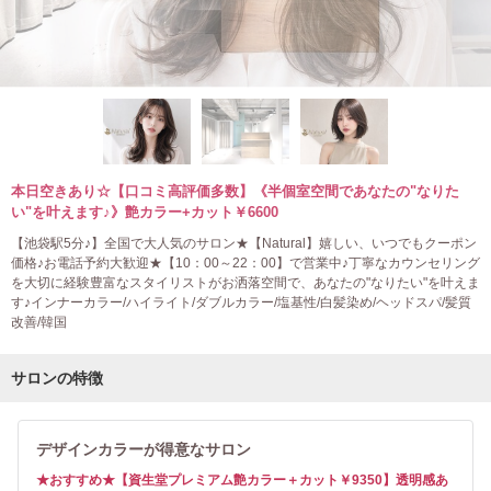
本日空きあり☆【口コミ高評価多数】《半個室空間であなたの"なりた
い"を叶えます♪》艶カラー+カット￥6600
【池袋駅5分♪】全国で大人気のサロン★【Natural】嬉しい、いつでもクーポン
価格♪お電話予約大歓迎★【10：00～22：00】で営業中♪丁寧なカウンセリング
を大切に経験豊富なスタイリストがお洒落空間で、あなたの"なりたい"を叶えま
す♪インナーカラー/ハイライト/ダブルカラー/塩基性/白髪染め/ヘッドスパ/髪質
改善/韓国
サロンの特徴
デザインカラーが得意なサロン
★おすすめ★【資生堂プレミアム艶カラー＋カット￥9350】透明感あ