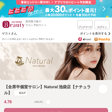
国内最大級の
サロン予約サイト
ブックマーク
ログイン
ゲストさん
ポイントを表示する
ポイントが1%たまる！
ポイントはサロン予約でつかえる！
【全席半個室サロン】Natural 池袋店【ナチュラ
ル】
MAP
4.76
（981件）