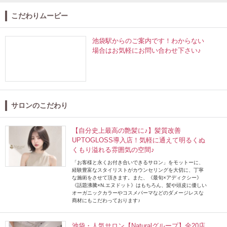
こだわりムービー
池袋駅からのご案内です！わからない
場合はお気軽にお問い合わせ下さい♪
サロンのこだわり
【自分史上最高の艶髪に♪】髪質改善
UPTOGLOSS導入店！気軽に通えて明るくぬ
くもり溢れる雰囲気の空間♪
「お客様と永くお付き合いできるサロン」をモットーに、
経験豊富なスタイリストがカウンセリングを大切に、丁寧
な施術をさせて頂きます。また、《最旬×アディクシー》
《話題沸騰×N.エヌドット》はもちろん、髪や頭皮に優しい
オーガニックカラーやコスメパーマなどのダメージレスな
商材にもこだわっております♪
池袋・人気サロン【Naturalグループ】全20店