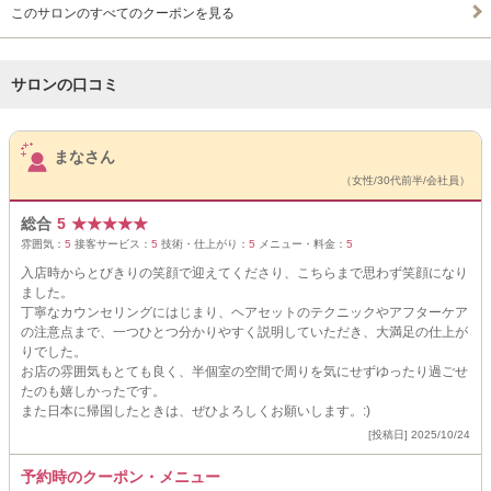
このサロンのすべてのクーポンを見る
サロンの口コミ
サロンPick Up
まなさん
（女性/30代前半/会社員）
総合
5
★
★
★
★
★
雰囲気：
5
接客サービス：
5
技術・仕上がり：
5
メニュー・料金：
5
入店時からとびきりの笑顔で迎えてくださり、こちらまで思わず笑顔になり
ました。
丁寧なカウンセリングにはじまり、ヘアセットのテクニックやアフターケア
の注意点まで、一つひとつ分かりやすく説明していただき、大満足の仕上が
りでした。
お店の雰囲気もとても良く、半個室の空間で周りを気にせずゆったり過ごせ
たのも嬉しかったです。
また日本に帰国したときは、ぜひよろしくお願いします。:)
[投稿日] 2025/10/24
予約時のクーポン・メニュー