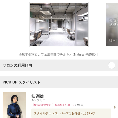
全席半個室＆カフェ風空間でチルを♪【Natural-池袋店-】
サロンの利用傾向
PICK UP スタイリスト
桂 梨絵
カツラ リエ
【Natural-池袋店-】指名料1,100円♪
（歴8年）
スタイルチェンジ、パーマはお任せください◎