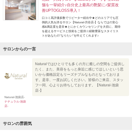
舗を一挙紹介♪自分史上最高の艶髪に♪髪質改
善UPTOGLOSS導入！
口コミ高評価多数でリピーター続出中★どのエリアでも圧
倒的人気を誇るサロン【Natural-渋谷店-】ならではの安心
感&満足度を是非★とにかくカウンセリングを大切に、期待
を超えるサービスと技術をご提供☆経験豊富なスタイリス
トがあなたの"なりたい"を叶えてくれます♪
サロンからの一言
Naturalではひとりでも多くの方に癒しの空間をご提供し
たく、また、美容をもっと身近に感じてほしいという思
いから価格設定もリーズナブルなものとなっておりま
す。是非、一度お試しください。皆様のご来店、スタッ
フ一同、心よりお待ちしております。【Natural-池袋
店-】
Natural-池袋店-
ナチュラル-池袋
店-
サロンの雰囲気