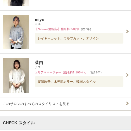
miyu
ミユ
【Natural-池袋店-】指名料550円♪
（歴7年）
レイヤーカット、ウルフカット、デザイン
菜由
ナユ
エリアマネージャー【指名料1,100円♪】
（歴11年）
髪質改善、水光肌カラー、韓国スタイル
このサロンのすべてのスタイリストを見る
CHECK スタイル