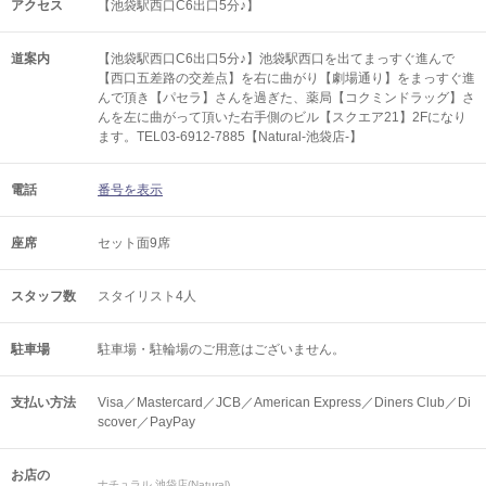
アクセス
【池袋駅西口C6出口5分♪】
道案内
【池袋駅西口C6出口5分♪】池袋駅西口を出てまっすぐ進んで
【西口五差路の交差点】を右に曲がり【劇場通り】をまっすぐ進
んで頂き【パセラ】さんを過ぎた、薬局【コクミンドラッグ】さ
んを左に曲がって頂いた右手側のビル【スクエア21】2Fになり
ます。TEL03-6912-7885【Natural-池袋店-】
電話
番号を表示
座席
セット面9席
スタッフ数
スタイリスト4人
駐車場
駐車場・駐輪場のご用意はございません。
支払い方法
Visa／Mastercard／JCB／American Express／Diners Club／Di
scover／PayPay
お店の
ナチュラル 池袋店(Natural)