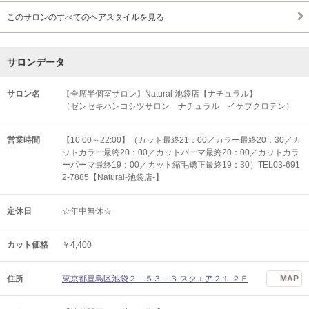
このサロンのすべてのヘアスタイルを見る
サロンデータ
サロン名
【全席半個室サロン】Natural 池袋店【ナチュラル】
（ゼンセキハンコシツサロン ナチュラル イケブクロテン）
営業時間
【10:00～22:00】（カット最終21：00／カラー最終20：30／カ
ットカラー最終20：00／カットパーマ最終20：00／カットカラ
ーパーマ最終19：00／カット縮毛矯正最終19：30）TEL03-691
2-7885【Natural-池袋店-】
定休日
☆年中無休☆
カット価格
￥4,400
住所
東京都豊島区池袋２－５３－３ スクエア２１ ２Ｆ
MAP