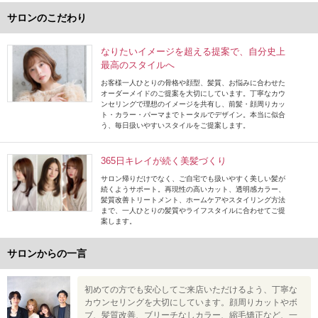
サロンのこだわり
なりたいイメージを超える提案で、自分史上
最高のスタイルへ
お客様一人ひとりの骨格や顔型、髪質、お悩みに合わせた
オーダーメイドのご提案を大切にしています。丁寧なカウ
ンセリングで理想のイメージを共有し、前髪・顔周りカッ
ト・カラー・パーマまでトータルでデザイン。本当に似合
う、毎日扱いやすいスタイルをご提案します。
365日キレイが続く美髪づくり
サロン帰りだけでなく、ご自宅でも扱いやすく美しい髪が
続くようサポート。再現性の高いカット、透明感カラー、
髪質改善トリートメント、ホームケアやスタイリング方法
まで、一人ひとりの髪質やライフスタイルに合わせてご提
案します。
サロンからの一言
初めての方でも安心してご来店いただけるよう、丁寧な
カウンセリングを大切にしています。顔周りカットやボ
ブ、髪質改善、ブリーチなしカラー、縮毛矯正など、一