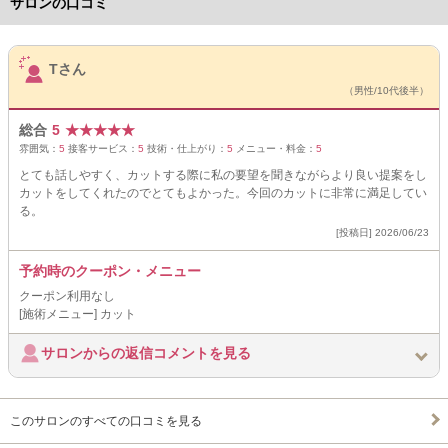
サロンの口コミ
サロンPick Up
Tさん
（男性/10代後半）
総合
5
★
★
★
★
★
雰囲気：
5
接客サービス：
5
技術・仕上がり：
5
メニュー・料金：
5
とても話しやすく、カットする際に私の要望を聞きながらより良い提案をし
カットをしてくれたのでとてもよかった。今回のカットに非常に満足してい
る。
[投稿日] 2026/06/23
予約時のクーポン・メニュー
クーポン利用なし
[施術メニュー] カット
サロンからの返信コメントを見る
このサロンのすべての口コミを見る