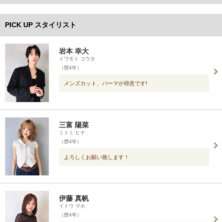
PICK UP スタイリスト
岩本 幸大
イワモト コウタ
（歴4年）
メンズカット、パーマが得意です!
三富 陽菜
ミトミ ヒナ
（歴4年）
よろしくお願い致します！
伊藤 真帆
イトウ マホ
（歴4年）