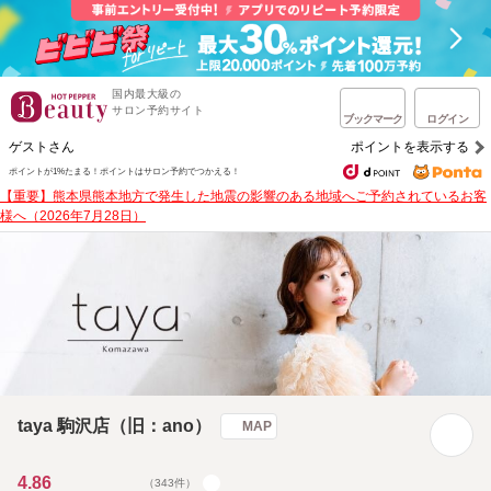
国内最大級の
サロン予約サイト
ブックマーク
ログイン
ゲストさん
ポイントを表示する
ポイントが1%たまる！
ポイントはサロン予約でつかえる！
【重要】熊本県熊本地方で発生した地震の影響のある地域へご予約されているお客
様へ（2026年7月28日）
taya 駒沢店（旧：ano）
MAP
4.86
（343件）