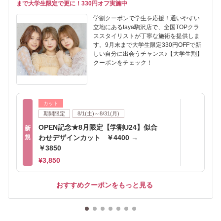
まで大学生限定で更に！330円オフ実施中
学割クーポンで学生を応援！通いやすい
立地にあるtaya駒沢店で、全国TOPクラ
ススタイリストが丁寧な施術を提供しま
す。9月末まで大学生限定330円OFFで新
しい自分に出会うチャンス♪【大学生割】
クーポンをチェック！
カット
期間限定
8/1(土)～8/31(月)
OPEN記念★8月限定【学割U24】似合
新
規
わせデザインカット ￥4400 →
￥3850
¥3,850
おすすめクーポンをもっと見る