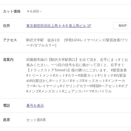
カット価格
￥4,400～
住所
東京都世田谷区上馬４-4-6 葵上馬ビル 1F
MAP
アクセス
駒沢大学駅 徒歩1分 [学割U24/レイヤー/メンズ/髪質改善/ブリ
ーチ/ダブルカラー]
道案内
田園都市線の【駒沢大学駅西口】を出て頂き、右手にまっすぐお
進みください。一つ目の信号を右に曲がって頂くと、右手すぐ
【ドラックストアTomod’s】様の隣りにございます。 #髪質改善
#トリートメント#カット#カラー#前髪カット#リタッチ#白髪染
め#白髪ぼかし#ヘッドスパ #キッズ#キッズカット#インナーカ
ラー#バレイヤージュ#イヤリングカラー#韓国#ヘアセット#ボブ
#メンズ#メンズカット#ニュアンスパーマ#スパイラル
電話
番号を表示
座席
セット面8席