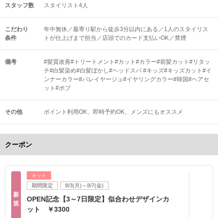
スタッフ数
スタイリスト4人
こだわり
年中無休／最寄り駅から徒歩3分以内にある／1人のスタイリス
条件
トが仕上げまで担当／店頭でのカード支払いOK／禁煙
備考
#髪質改善#トリートメント#カット#カラー#前髪カット#リタッ
チ#白髪染め#白髪ぼかし#ヘッドスパ #キッズ#キッズカット#イ
ンナーカラー#バレイヤージュ#イヤリングカラー#韓国#ヘアセ
ット#ボブ
その他
ポイント利用OK
即時予約OK
メンズにもオススメ
クーポン
カット
期間限定
8/3(月)～8/7(金)
新
OPEN記念【3～7日限定】似合わせデザインカ
規
ット ￥3300