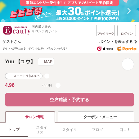
国内最大級の
サロン予約サイト
ブックマーク
ログイン
ゲストさん
ポイントを表示する
ポイントが1%たまる！
ポイントはサロン予約でつかえる！
Yuu.【ユウ】
MAP
スマート支払いOK
4.96
（36件）
空席確認・予約する
クーポン・メニュー
サロン情報
スタイ
トップ
スタイル
ブログ
口コミ
リスト