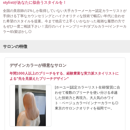
stylistがあなたに似合うスタイルを！
全国の美容師の1%しか取得していない大手カラーメーカー認定カラーリストが
手掛ける丁寧なカウンセリングとハイクオリティな技術で幅広い年代に合わせ
た希望のスタイルを提案。今まで他店で上手くいかなかった複雑な履歴の方で
もぜひ一度ご相談下さい！流行のハイトーンブリーチ/ダブルカラー/インナーカ
ラー/白髪ぼかし◎
サロンの特徴
デザインカラーが得意なサロン
年間1000人以上のブリーチをする、経験豊富な実力派スタイリストに
よる”先を見据えたブリーチデザイン”
[ホーユー]認定カラーリスト在籍!髪質に合
わせて複数のブリーチを使い分ける卓越
した技術力と再現力。大人気のホワイ
ト・ベージュカラー/インナーカラーも◎
東京のサロンクオリティを福岡でー。