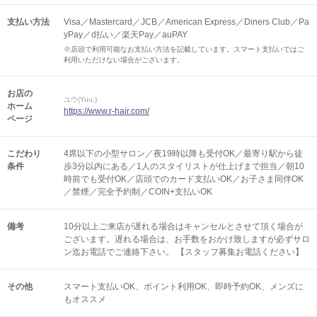
支払い方法
Visa／Mastercard／JCB／American Express／Diners Club／Pa
yPay／d払い／楽天Pay／auPAY
※店頭で利用可能なお支払い方法を記載しています。スマート支払いではご
利用いただけない場合がございます。
お店の
ユウ(Yuu.)
ホーム
https://www.r-hair.com/
ページ
こだわり
4席以下の小型サロン／夜19時以降も受付OK／最寄り駅から徒
条件
歩3分以内にある／1人のスタイリストが仕上げまで担当／朝10
時前でも受付OK／店頭でのカード支払いOK／お子さま同伴OK
／禁煙／完全予約制／COIN+支払いOK
備考
10分以上ご来店が遅れる場合はキャンセルとさせて頂く場合が
ございます。遅れる場合は、お手数をおかけ致しますが必ずサロ
ン迄お電話でご連絡下さい。 【スタッフ募集お電話ください】
その他
スマート支払いOK
ポイント利用OK
即時予約OK
メンズに
もオススメ