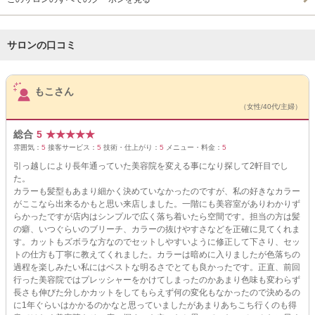
サロンの口コミ
サロンPick Up
もこさん
（女性/40代/主婦）
総合
5
★
★
★
★
★
雰囲気：
5
接客サービス：
5
技術・仕上がり：
5
メニュー・料金：
5
引っ越しにより長年通っていた美容院を変える事になり探して2軒目でし
た。
カラーも髪型もあまり細かく決めていなかったのですが、私の好きなカラー
がここなら出来るかもと思い来店しました。一階にも美容室がありわかりず
らかったですが店内はシンプルで広く落ち着いたら空間です。担当の方は髪
の癖、いつぐらいのブリーチ、カラーの抜けやすさなどを正確に見てくれま
す。カットもズボラな方なのでセットしやすいように修正して下さり、セッ
トの仕方も丁寧に教えてくれました。カラーは暗めに入りましたが色落ちの
過程を楽しみたい私にはベストな明るさでとても良かったです。正直、前回
行った美容院ではプレッシャーをかけてしまったのかあまり色味も変わらず
長さも伸びた分しかカットをしてもらえず何の変化もなかったので決めるの
に1年ぐらいはかかるのかなと思っていましたがあまりあちこち行くのも得