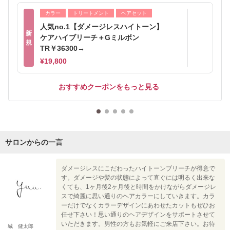
カラー
トリートメント
ヘアセット
人気no.1【ダメージレスハイトーン】
新
ケアハイブリーチ＋Gミルボン
規
TR￥36300→
¥19,800
おすすめクーポンをもっと見る
サロンからの一言
ダメージレスにこだわったハイトーンブリーチが得意で
す。ダメージや髪の状態によって直ぐには明るく出来な
くても、1ヶ月後2ヶ月後と時間をかけながらダメージレ
スで綺麗に思い通りのヘアカラーにしていきます。カラ
ーだけでなくカラーデザインにあわせたカットもぜひお
任せ下さい！思い通りのヘアデザインをサポートさせて
いただきます。男性の方もお気軽にご来店下さい。お待
城 健太郎