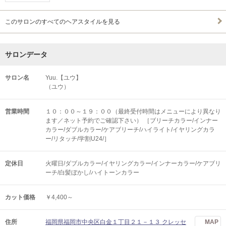
このサロンのすべてのヘアスタイルを見る
サロンデータ
サロン名
Yuu.【ユウ】
（ユウ）
営業時間
１０：００～１９：００（最終受付時間はメニューにより異なり
ます／ネット予約でご確認下さい） ［ブリーチカラー/インナー
カラー/ダブルカラー/ケアブリーチ/ハイライト/イヤリングカラ
ー/リタッチ/学割U24/］
定休日
火曜日/ダブルカラー/イヤリングカラー/インナーカラー/ケアブリ
ーチ/白髪ぼかし/ハイトーンカラー
カット価格
￥4,400～
住所
福岡県福岡市中央区白金１丁目２１－１３ クレッセ
MAP