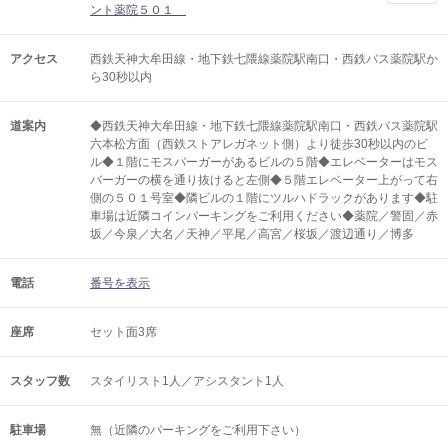
ント薬院５０１
アクセス
西鉄天神大牟田線・地下鉄七隈線薬院駅南口・西鉄バス薬院駅か
ら30秒以内
道案内
◆西鉄天神大牟田線・地下鉄七隈線薬院駅南口・西鉄バス薬院駅
六本松方面（西鉄ストアレガネット側）より徒歩30秒以内のビ
ル◆１階にモスバーガーがあるビルの５階◆エレベーターはモス
バーガーの横を通り抜けると左側◆５階エレベーター上がって右
側の５０１号室◆隣ビルの１階にツルハドラックがあります◆駐
車場は近隣コインパーキングをご利用ください◆薬院／警固／赤
坂／今泉／大名／天神／平尾／高宮／桜坂／渡辺通り／博多
電話
番号を表示
座席
セット面3席
スタッフ数
スタイリスト1人／アシスタント1人
駐車場
無（近隣のパーキングをご利用下さい）