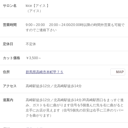
サロン名
kice【アイス 】
（アイス）
営業時間
9:00～20:00 20:00～24:00/20:00時以降の時間外営業も可能で
すのでご連絡下さい
定休日
不定休
カット価格
￥3,500～
住所
群馬県高崎市本町甲７５
MAP
アクセス
高崎駅徒歩12分／北高崎駅徒歩14分
道案内
高崎駅徒歩12分／北高崎駅徒歩14分JR高崎駅西口をまっすぐ進
み、ガストを右に曲がります信号を5個進んだ先を右に曲がると
左手にお店が見えます（信号5個先の目安は右手に三井のリパー
クを曲がります）