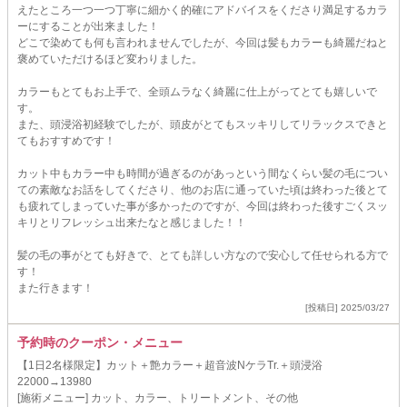
えたところ一つ一つ丁寧に細かく的確にアドバイスをくださり満足するカラ
ーにすることが出来ました！
どこで染めても何も言われませんでしたが、今回は髪もカラーも綺麗だねと
褒めていただけるほど変わりました。
カラーもとてもお上手で、全頭ムラなく綺麗に仕上がってとても嬉しいで
す。
また、頭浸浴初経験でしたが、頭皮がとてもスッキリしてリラックスできと
てもおすすめです！
カット中もカラー中も時間が過ぎるのがあっという間なくらい髪の毛につい
ての素敵なお話をしてくださり、他のお店に通っていた頃は終わった後とて
も疲れてしまっていた事が多かったのですが、今回は終わった後すごくスッ
キリとリフレッシュ出来たなと感じました！！
髪の毛の事がとても好きで、とても詳しい方なので安心して任せられる方で
す！
また行きます！
[投稿日] 2025/03/27
予約時のクーポン・メニュー
【1日2名様限定】カット＋艶カラー＋超音波NケラTr.＋頭浸浴
22000→13980
[施術メニュー] カット、カラー、トリートメント、その他