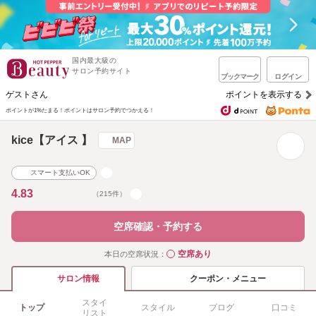
国内最大級の
サロン予約サイト
ブックマーク
ログイン
ゲストさん
ポイントを表示する
ポイントが1%たまる！
ポイントはサロン予約でつかえる！
kice【アイス 】
MAP
スマート支払いOK
4.83
（215件）
空席確認・予約する
空席あり
本日の空席状況：
◯
クーポン・メニュー
サロン情報
スタイ
トップ
スタイル
ブログ
口コミ
リスト