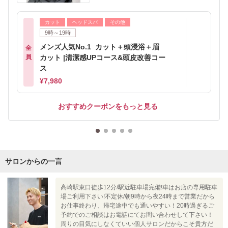
カット
ヘッドスパ
その他
9時～19時
メンズ人気No.1 カット＋頭浸浴＋眉
全
員
カット |清潔感UPコース&頭皮改善コー
ス
¥7,980
おすすめクーポンをもっと見る
サロンからの一言
高崎駅東口徒歩12分/駅近駐車場完備!車はお店の専用駐車
場ご利用下さい!不定休/朝9時から夜24時まで営業だから
お仕事終わり、帰宅途中でも通いやすい！20時過ぎるご
予約でのご相談はお電話にてお問い合わせして下さい！
周りの目気にしなくていい個人サロンだからこそ貴方だ