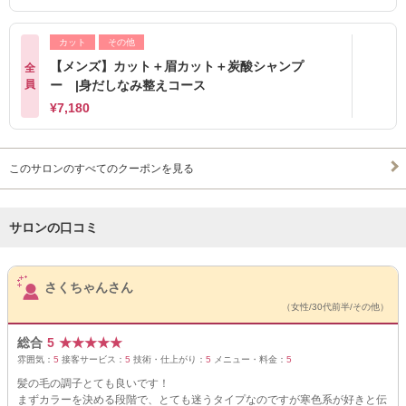
カット
その他
【メンズ】カット＋眉カット＋炭酸シャンプ
全
員
ー |身だしなみ整えコース
¥7,180
このサロンのすべてのクーポンを見る
サロンの口コミ
サロンPick Up
さくちゃんさん
（女性/30代前半/その他）
総合
5
★
★
★
★
★
雰囲気：
5
接客サービス：
5
技術・仕上がり：
5
メニュー・料金：
5
髪の毛の調子とても良いです！
まずカラーを決める段階で、とても迷うタイプなのですが寒色系が好きと伝