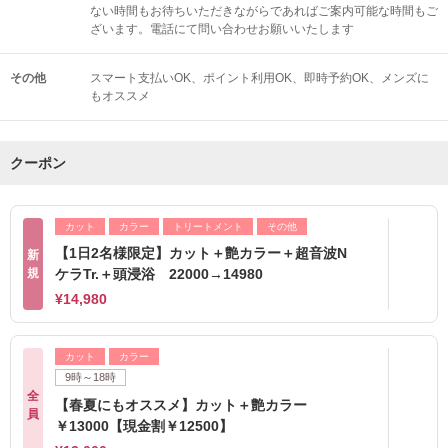
ない時間もお待ちいただきながらであればご案内可能な時間もご
ざいます。電話にて問い合わせお願いいたします
その他
スマート支払いOK
ポイント利用OK
即時予約OK
メンズに
もオススメ
クーポン
カット
カラー
トリートメント
その他
【1日2名様限定】カット＋艶カラー＋超音波N
新
規
ケラTr.＋頭浸浴 22000→14980
¥14,980
カット
カラー
9時～18時
全
【春夏にもオススメ】カット＋艶カラー
員
￥13000【現金割￥12500】