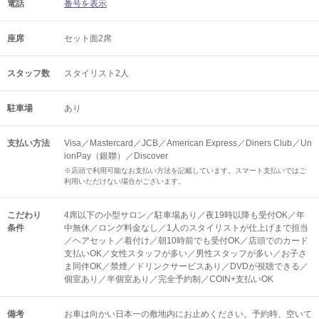
電話
番号を表示
座席
セット面2席
スタッフ数
スタイリスト2人
駐車場
あり
支払い方法
Visa／Mastercard／JCB／American Express／Diners Club／Un
ionPay（銀聯）／Discover
※店頭で利用可能なお支払い方法を記載しています。スマート支払いではご
利用いただけない場合がございます。
こだわり
4席以下の小型サロン／駐車場あり／夜19時以降も受付OK／年
条件
中無休／ロング料金なし／1人のスタイリストが仕上げまで担当
／ヘアセット／着付け／朝10時前でも受付OK／店頭でのカード
支払いOK／女性スタッフが多い／男性スタッフが多い／お子さ
ま同伴OK／禁煙／ドリンクサービスあり／DVDが視聴できる／
個室あり／半個室あり／完全予約制／COIN+支払いOK
備考
お車は向かい日本一の敷地内にお止めください。予約時、空いて