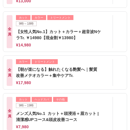
¥13,000
カット
カラー
トリートメント
9時～18時
全
【女性人気No.1】カット＋カラー＋超音波Nケ
員
ラTr. ￥14980【現金割￥13980】
¥14,980
カラー
トリートメント
【朝が楽になる】触れたくなる艶髪へ｜髪質
全
員
改善メテオカラー＋集中ケアTr.
¥17,980
カット
ヘッドスパ
その他
9時～19時
全
メンズ人気No.1 カット＋頭浸浴＋眉カット |
員
清潔感UPコース&頭皮改善コース
¥7,980