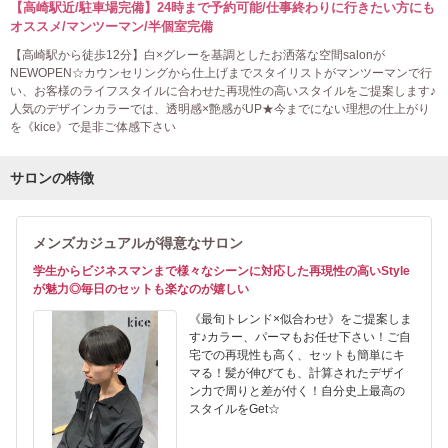
【高崎駅近/駐車場完備】24時まで予約可能/仕事終わりに行きたい方にも
オススメ/マンツーマン/半個室完備
【高崎駅から徒歩12分】白×グレーを基調としたお洒落な空間salonが
NEWOPEN☆カウンセリングから仕上げまでスタイリストがマンツーマンで行
い、お客様のライフスタイルに合わせた再現性の高いスタイルをご提案します♪
人気のデザインカラーでは、透明感×艶感がUP★今までにない理想の仕上がり
を《kice》で是非ご体感下さい
サロンの特徴
メンズカジュアルが得意なサロン
学生からビジネスマンまで様々なシーンに対応した再現性の高いStyle
が魅力◎毎日のセットも楽なのが嬉しい
《最旬トレンド×似合わせ》をご提案しま
す♪カラー、パーマもお任せ下さい！ご自
宅での再現性も高く、セットも簡単にキ
マる！髪が伸びても、計算されたデザイ
ン力で周りと差が付く！自分史上最高の
スタイルをGet☆