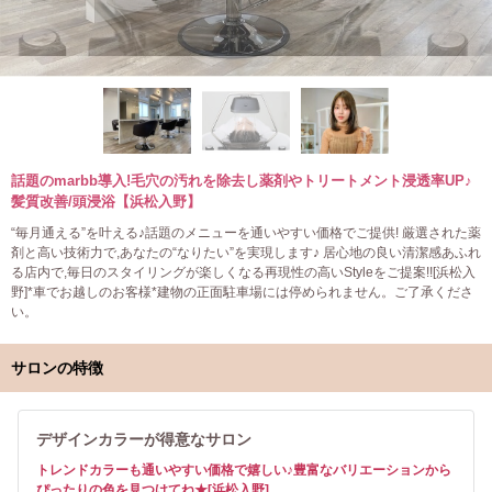
話題のmarbb導入!毛穴の汚れを除去し薬剤やトリートメント浸透率UP♪
髪質改善/頭浸浴【浜松入野】
“毎月通える”を叶える♪話題のメニューを通いやすい価格でご提供! 厳選された薬
剤と高い技術力で,あなたの“なりたい”を実現します♪ 居心地の良い清潔感あふれ
る店内で,毎日のスタイリングが楽しくなる再現性の高いStyleをご提案!![浜松入
野]*車でお越しのお客様*建物の正面駐車場には停められません。ご了承くださ
い。
サロンの特徴
デザインカラーが得意なサロン
トレンドカラーも通いやすい価格で嬉しい♪豊富なバリエーションから
ぴったりの色を見つけてね★[浜松入野]