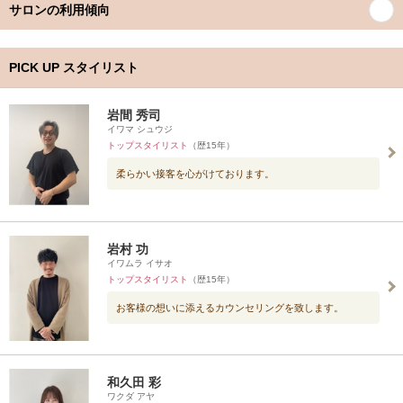
サロンの利用傾向
PICK UP スタイリスト
岩間 秀司
イワマ シュウジ
トップスタイリスト
（歴15年）
柔らかい接客を心がけております。
岩村 功
イワムラ イサオ
トップスタイリスト
（歴15年）
お客様の想いに添えるカウンセリングを致します。
和久田 彩
ワクダ アヤ