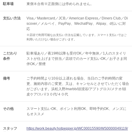
駐車場
東側８台有※正面側には停められません。
支払い方法
Visa／Mastercard／JCB／American Express／Diners Club／Di
scover／メルペイ、PayPay、WechatPay、Alipay、d払いに対
応
※店頭で利用可能なお支払い方法を記載しています。スマート支払いではご
利用いただけない場合がございます。
こだわり
駐車場あり／夜19時以降も受付OK／年中無休／1人のスタイリ
条件
ストが仕上げまで担当／店頭でのカード支払いOK／お子さま同
伴OK／禁煙
備考
ご予約時間より10分以上遅れる場合、当日のご予約時間の変
更、施術内容のご変更、又は、キャンセルとさせていただく場合
がございます。浜松入野/marbb/頭浸浴/アプトグロス/メテオ/頭
皮ケア/スパ/３０代/４０代
その他
スマート支払いOK
ポイント利用OK
即時予約OK
メンズに
もオススメ
スタッフ
https://work.beauty.hotpepper.jp/WC00015590/WS0000049119/