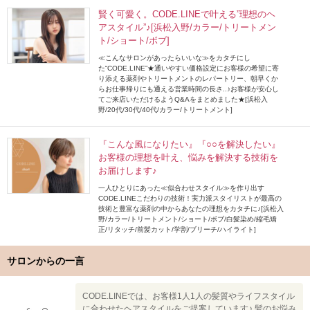
賢く可愛く。CODE.LINEで叶える”理想のヘ
アスタイル”♪[浜松入野/カラー/トリートメン
ト/ショート/ボブ]
≪こんなサロンがあったらいいな≫をカタチにし
た“CODE.LINE”★通いやすい価格設定にお客様の希望に寄
り添える薬剤やトリートメントのレパートリー、朝早くか
らお仕事帰りにも通える営業時間の長さ..♪お客様が安心し
てご来店いただけるようQ&Aをまとめました★[浜松入
野/20代/30代/40代/カラー/トリートメント]
『こんな風になりたい』『○○を解決したい』
お客様の理想を叶え、悩みを解決する技術を
お届けします♪
一人ひとりにあった≪似合わせスタイル≫を作り出す
CODE.LINEこだわりの技術！実力派スタイリストが最高の
技術と豊富な薬剤の中からあなたの理想をカタチに♪[浜松入
野/カラー/トリートメント/ショート/ボブ/白髪染め/縮毛矯
正/リタッチ/前髪カット/学割/ブリーチ/ハイライト]
サロンからの一言
CODE.LINEでは、お客様1人1人の髪質やライフスタイル
に合わせたヘアスタイルをご提案しています♪ 髪のお悩み