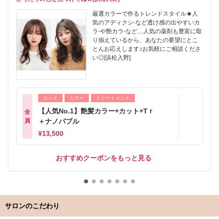
厳選カラーで作るトレンドスタイル★人
気のアディクシ-など透け感の出やすいカ
ラ-や艶カラ-など…人気の薬剤も豊富に取
り揃えているから、あなたの要望にとこ
とんお応えします♪お気軽にご相談くださ
い◎[浜松入野]
カット
カラー
トリートメント
【人気No.1】艶髪カラー+カット+Tｒ
全
員
＋ナノバブル
¥13,500
おすすめクーポンをもっと見る
サロンのこだわり