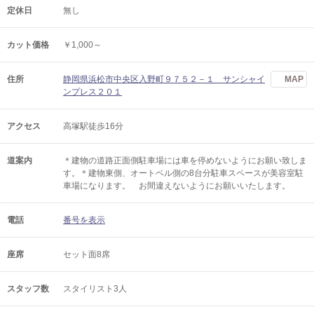
定休日
無し
カット価格
￥1,000～
住所
静岡県浜松市中央区入野町９７５２－１ サンシャイ
MAP
ンプレス２０１
アクセス
高塚駅徒歩16分
道案内
＊建物の道路正面側駐車場には車を停めないようにお願い致しま
す。＊建物東側、オートベル側の8台分駐車スペースが美容室駐
車場になります。 お間違えないようにお願いいたします。
電話
番号を表示
座席
セット面8席
スタッフ数
スタイリスト3人