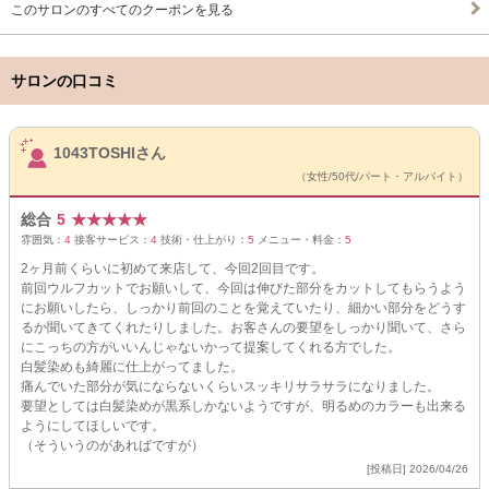
このサロンのすべてのクーポンを見る
サロンの口コミ
サロンPick Up
1043TOSHIさん
（女性/50代/パート・アルバイト）
総合
5
★
★
★
★
★
雰囲気：
4
接客サービス：
4
技術・仕上がり：
5
メニュー・料金：
5
2ヶ月前くらいに初めて来店して、今回2回目です。
前回ウルフカットでお願いして、今回は伸びた部分をカットしてもらうよう
にお願いしたら、しっかり前回のことを覚えていたり、細かい部分をどうす
るか聞いてきてくれたりしました。お客さんの要望をしっかり聞いて、さら
にこっちの方がいいんじゃないかって提案してくれる方でした。
白髪染めも綺麗に仕上がってました。
痛んでいた部分が気にならないくらいスッキリサラサラになりました。
要望としては白髪染めが黒系しかないようですが、明るめのカラーも出来る
ようにしてほしいです。
（そういうのがあればですが）
[投稿日] 2026/04/26