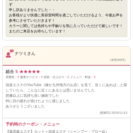
ず
申し訳ありませんでした・・
お客様がより快適に美容室時間を過ごしていただけるよう、今後お声を
参考にさせていただきます！
カラーに関しては色持ちや手触りを気に入っていただけて嬉しいです！
またのご来店をお待ちしています！
ナツミさん
（女性/60代）
総合
5
★
★
★
★
★
雰囲気：
5
接客サービス：
5
技術・仕上がり：
5
メニュー・料金：
5
頭皮エステのYouTube（確か九州地方のお店）を見て、近くにあれば…と探
していたら、こんなに近くにあるとは思いませんでした
想像以上に気持ち良い施術でした
特に目の疲れが抜けたように感じました
ありがとうございました
[投稿日] 2025/11/13
予約時のクーポン・メニュー
【最高級エステ】カット＋頭皮エステ（シャンプー・ブロー込）