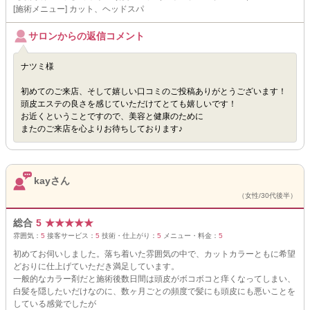
[施術メニュー] カット、ヘッドスパ
サロンからの返信コメント
ナツミ様
初めてのご来店、そして嬉しい口コミのご投稿ありがとうございます！
頭皮エステの良さを感じていただけてとても嬉しいです！
お近くということですので、美容と健康のために
またのご来店を心よりお待ちしております♪
kayさん
（女性/30代後半）
総合
5
★
★
★
★
★
雰囲気：
5
接客サービス：
5
技術・仕上がり：
5
メニュー・料金：
5
初めてお伺いしました。落ち着いた雰囲気の中で、カットカラーともに希望
どおりに仕上げていただき満足しています。
一般的なカラー剤だと施術後数日間は頭皮がボコボコと痒くなってしまい、
白髪を隠したいだけなのに、数ヶ月ごとの頻度で髪にも頭皮にも悪いことを
している感覚でしたが