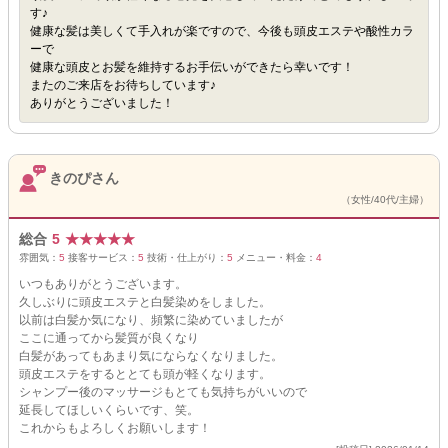
す♪
健康な髪は美しくて手入れが楽ですので、今後も頭皮エステや酸性カラ
ーで
健康な頭皮とお髪を維持するお手伝いができたら幸いです！
またのご来店をお待ちしています♪
ありがとうございました！
きのぴさん
（女性/40代/主婦）
総合
5
★
★
★
★
★
雰囲気：
5
接客サービス：
5
技術・仕上がり：
5
メニュー・料金：
4
いつもありがとうございます。
久しぶりに頭皮エステと白髪染めをしました。
以前は白髪か気になり、頻繁に染めていましたが
ここに通ってから髪質が良くなり
白髪があってもあまり気にならなくなりました。
頭皮エステをするととても頭が軽くなります。
シャンプー後のマッサージもとても気持ちがいいので
延長してほしいくらいです、笑。
これからもよろしくお願いします！