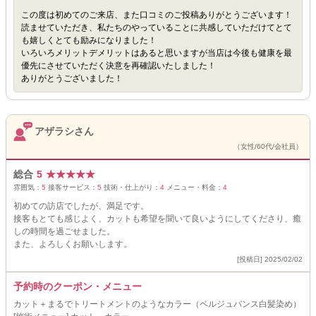
この度は初めてのご来店、また口コミのご投稿ありがとうございます！
読ませていただき、私たちのやっていることに共感していただけてとて
も嬉しくとても励みになりました！
いろいろメリットデメリットはあると思いますが当店は今後も健康を最
優先にさせていただく決意を再確認いたしました！
ありがとうございました！
アザラシさん
（女性/60代/会社員）
総合
5
★
★
★
★
★
雰囲気：
5
接客サービス：
5
技術・仕上がり：
4
メニュー・料金：
4
初めての訪店でしたが、満足です。
接客もとても感じよく、カットも希望を聞いて良いようにしてくださり、癒
しの時間を過ごせました。
また、よろしくお願いします。
[投稿日] 2025/02/02
予約時のクーポン・メニュー
カット＋まるでトリートメントのようなカラー（ベルジュバンス白髪染め）