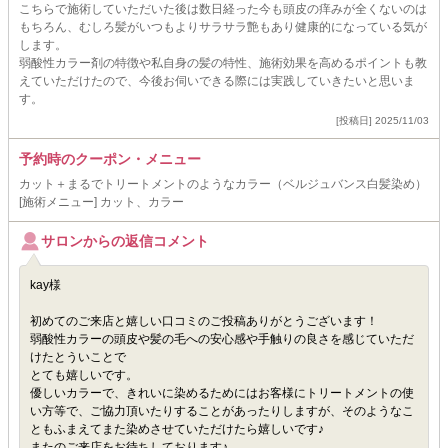
こちらで施術していただいた後は数日経った今も頭皮の痒みが全くないのは
もちろん、むしろ髪がいつもよりサラサラ艶もあり健康的になっている気が
します。
弱酸性カラー剤の特徴や私自身の髪の特性、施術効果を高めるポイントも教
えていただけたので、今後お伺いできる際には実践していきたいと思いま
す。
[投稿日] 2025/11/03
予約時のクーポン・メニュー
カット＋まるでトリートメントのようなカラー（ベルジュバンス白髪染め）
[施術メニュー] カット、カラー
サロンからの返信コメント
kay様
初めてのご来店と嬉しい口コミのご投稿ありがとうございます！
弱酸性カラーの頭皮や髪の毛への安心感や手触りの良さを感じていただ
けたとういことで
とても嬉しいです。
優しいカラーで、きれいに染めるためにはお客様にトリートメントの使
い方等で、ご協力頂いたりすることがあったりしますが、そのようなこ
ともふまえてまた染めさせていただけたら嬉しいです♪
またのご来店をお待ちしております♪