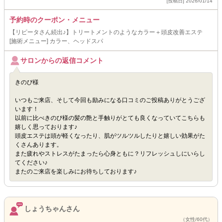
[投稿日] 2026/01/14
予約時のクーポン・メニュー
【リピータさん続出♪】トリートメントのようなカラー＋頭皮改善エステ
[施術メニュー] カラー、ヘッドスパ
サロンからの返信コメント
きのぴ様
いつもご来店、そして今回も励みになる口コミのご投稿ありがとうござ
います！
以前に比べきのぴ様の髪の艶と手触りがとても良くなっていてこちらも
嬉しく思っております♪
頭皮エステは頭が軽くなったり、肌がツルツルしたりと嬉しい効果がた
くさんあります。
また疲れやストレスがたまったら心身ともに？リフレッシュしにいらし
てください♪
またのご来店を楽しみにお待ちしております♪
しょうちゃんさん
（女性/60代）