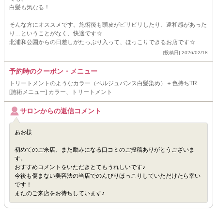
白髪も気なる！
そんな方にオススメです。施術後も頭皮がピリピリしたり、違和感があった
り…ということがなく、快適です☆
北浦和公園からの日差しがたっぷり入って、ほっこりできるお店です☆
[投稿日] 2026/02/18
予約時のクーポン・メニュー
トリートメントのようなカラー（ベルジュバンス白髪染め）＋色持ちTR
[施術メニュー] カラー、トリートメント
サロンからの返信コメント
あお様
初めてのご来店、また励みになる口コミのご投稿ありがとうございま
す。
おすすめコメントをいただきとてもうれしいです♪
今後も傷まない美容法の当店でのんびりほっこりしていただけたら幸い
です！
またのご来店をお待ちしています♪