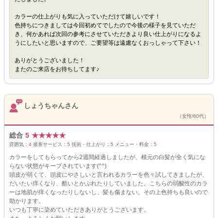
カラーの仕上がりも気に入っていただけて嬉しいです！
色持ちにつきましては今回初めてでしたので今後の様子を見ていただ
き、何かあれば次回の参考にさせていただきより良い仕上がりになるよ
うにしたいと思いますので、ご要望等は遠慮なくおっしゃって下さい！
ありがとうございました！
またのご来店をお待ちしてます♪
しょうちゃんさん
（女性/60代）
総合
5
★
★
★
★
★
雰囲気：
4
接客サービス：
5
技術・仕上がり：
5
メニュー・料金：
5
カラーをしてもらってから2週間経過しましたが、根元の白髪が全く気にな
らない状態がキープされています(^^)
頭皮が弱くて、頭皮にやさしいと言われるカラーを色々試してきましたが、
だいたい痒くなり、酷いとかぶれたりしていました。こちらの弱酸性のカラ
ーは地肌が痒くなったりしないし、髪も傷まない。その上色持ちも良いので
助かります。
いつも丁寧に染めていただきありがとうございます。