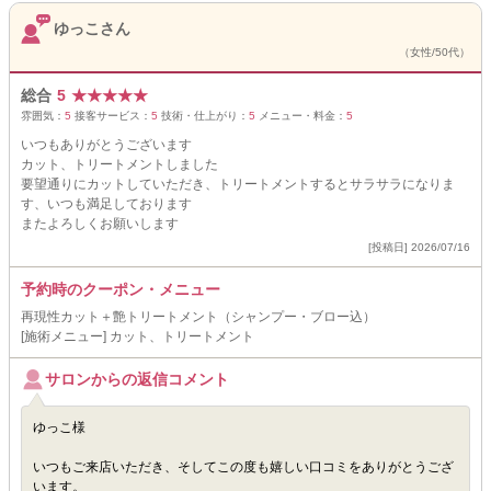
ゆっこさん
（女性/50代）
総合
5
★
★
★
★
★
雰囲気：
5
接客サービス：
5
技術・仕上がり：
5
メニュー・料金：
5
いつもありがとうございます
カット、トリートメントしました
要望通りにカットしていただき、トリートメントするとサラサラになりま
す、いつも満足しております
またよろしくお願いします
[投稿日] 2026/07/16
予約時のクーポン・メニュー
再現性カット＋艶トリートメント（シャンプー・ブロー込）
[施術メニュー] カット、トリートメント
サロンからの返信コメント
ゆっこ様
いつもご来店いただき、そしてこの度も嬉しい口コミをありがとうござ
います。