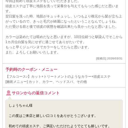
今回は初めて頭皮エステをしていただきました。
頭皮エステは丁寧に地肌を洗って栄養分を与えてもらった感じだと思いま
す。
翌日髪を洗った時、地肌がキュッキュッし、いつもより根元から髪が立ち上
がっているので、きっと毛穴が綺麗になったということなんでしょうね。
ただ受ける前と後で頭皮の状態を確認出来たら良かったなと思いました。
カラーは染めたては暗めだなと思いますが、10日位経つと馴染んでそこから
1カ月位白髪を気にせずに過ごせてありがたいです。
もっと早くジュパンヌでカラーをしてたらと思います。
また、よろしくお願いいたします。
[投稿日] 2026/03/31
予約時のクーポン・メニュー
【フルコース♪】カット+トリートメントのようなカラー+頭皮エステ
[施術メニュー] カット、カラー、ヘッドスパ、その他
サロンからの返信コメント
しょうちゃん様
この度はご来店と嬉しい口コミをありがとうございます。
初めての頭皮エステ、ご満足いただけたようでとても嬉しいです。