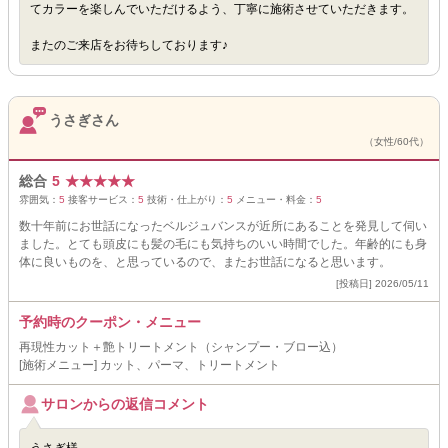
てカラーを楽しんでいただけるよう、丁寧に施術させていただきます。
またのご来店をお待ちしております♪
うさぎさん
（女性/60代）
総合
5
★
★
★
★
★
雰囲気：
5
接客サービス：
5
技術・仕上がり：
5
メニュー・料金：
5
数十年前にお世話になったベルジュバンスが近所にあることを発見して伺い
ました。とても頭皮にも髪の毛にも気持ちのいい時間でした。年齢的にも身
体に良いものを、と思っているので、またお世話になると思います。
[投稿日] 2026/05/11
予約時のクーポン・メニュー
再現性カット＋艶トリートメント（シャンプー・ブロー込）
[施術メニュー] カット、パーマ、トリートメント
サロンからの返信コメント