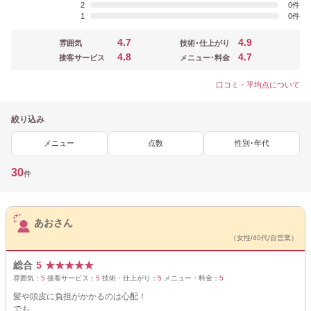
2
0
1
0
4.7
4.9
雰囲気
技術･仕上がり
4.8
4.7
接客サービス
メニュー･料金
口コミ・平均点について
絞り込み
メニュー
点数
性別･年代
30
件
サロンPick Up
あおさん
（女性/40代/自営業）
総合
5
★
★
★
★
★
雰囲気：
5
接客サービス：
5
技術・仕上がり：
5
メニュー・料金：
5
髪や頭皮に負担がかかるのは心配！
でも、