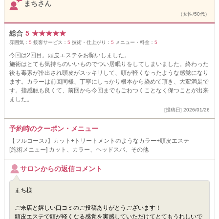
まちさん
（女性/50代）
総合
5
★
★
★
★
★
雰囲気：
5
接客サービス：
5
技術・仕上がり：
5
メニュー・料金：
5
今回は2回目。頭皮エステをお願いしました。
施術はとても気持ちのいいものでつい居眠りをしてしまいました。終わった
後も毒素が排出され頭皮がスッキリして、頭が軽くなったような感覚になり
ます。カラーは前回同様、丁寧にしっかり根本から染めて頂き、大変満足で
す。指感触も良くて、前回から今回までもごわつくことなく保つことが出来
ました。
[投稿日] 2026/01/26
予約時のクーポン・メニュー
【フルコース♪】カット+トリートメントのようなカラー+頭皮エステ
[施術メニュー] カット、カラー、ヘッドスパ、その他
サロンからの返信コメント
まち様
ご来店と嬉しい口コミのご投稿ありがとうございます！
頭皮エステで頭が軽くなる感覚を実感していただけてとてもうれしいで