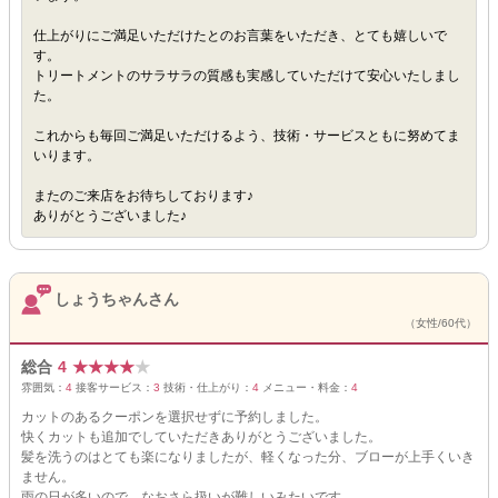
仕上がりにご満足いただけたとのお言葉をいただき、とても嬉しいで
す。
トリートメントのサラサラの質感も実感していただけて安心いたしまし
た。
これからも毎回ご満足いただけるよう、技術・サービスともに努めてま
いります。
またのご来店をお待ちしております♪
ありがとうございました♪
しょうちゃんさん
（女性/60代）
総合
4
★
★
★
★
★
雰囲気：
4
接客サービス：
3
技術・仕上がり：
4
メニュー・料金：
4
カットのあるクーポンを選択せずに予約しました。
快くカットも追加でしていただきありがとうございました。
髪を洗うのはとても楽になりましたが、軽くなった分、ブローが上手くいき
ません。
雨の日が多いので、なおさら扱いが難しいみたいです。