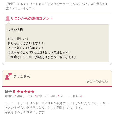
【艶髪】まるでトリートメントのようなカラー（ベルジュバンス白髪染め）
[施術メニュー] カラー
サロンからの返信コメント
ひろひろ様
心にも優しい！
ありがとうございます！！
とても嬉しいお言葉です！
今後もそう言っていただけるよう精進します！
ご来店と口コミのご投稿ありがとうございました♪
ゆっこさん
（女性/50代/会社員）
総合
5
★
★
★
★
★
雰囲気：
5
接客サービス：
5
技術・仕上がり：
5
メニュー・料金：
4
カット、トリートメント、希望通りの長さにカットしていただいて、トリー
トメント後もサラサラになり、とても満足しております。
今後もよろしくお願いします