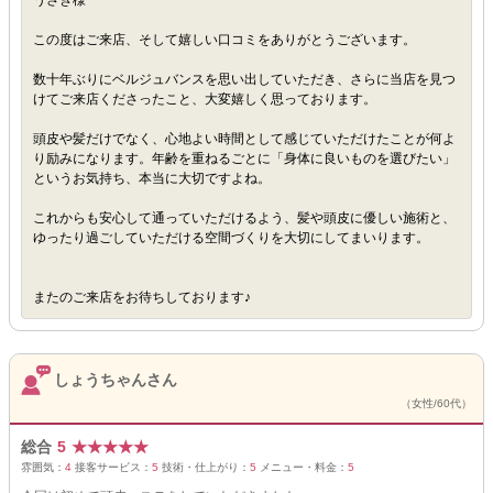
うさぎ様
この度はご来店、そして嬉しい口コミをありがとうございます。
数十年ぶりにベルジュバンスを思い出していただき、さらに当店を見つ
けてご来店くださったこと、大変嬉しく思っております。
頭皮や髪だけでなく、心地よい時間として感じていただけたことが何よ
り励みになります。年齢を重ねるごとに「身体に良いものを選びたい」
というお気持ち、本当に大切ですよね。
これからも安心して通っていただけるよう、髪や頭皮に優しい施術と、
ゆったり過ごしていただける空間づくりを大切にしてまいります。
またのご来店をお待ちしております♪
しょうちゃんさん
（女性/60代）
総合
5
★
★
★
★
★
雰囲気：
4
接客サービス：
5
技術・仕上がり：
5
メニュー・料金：
5