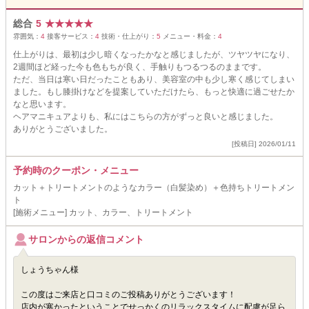
総合
5
★
★
★
★
★
雰囲気：
4
接客サービス：
4
技術・仕上がり：
5
メニュー・料金：
4
仕上がりは、最初は少し暗くなったかなと感じましたが、ツヤツヤになり、
2週間ほど経った今も色もちが良く、手触りもつるつるのままです。
ただ、当日は寒い日だったこともあり、美容室の中も少し寒く感じてしまい
ました。もし膝掛けなどを提案していただけたら、もっと快適に過ごせたか
なと思います。
ヘアマニキュアよりも、私にはこちらの方がずっと良いと感じました。
ありがとうございました。
[投稿日] 2026/01/11
予約時のクーポン・メニュー
カット＋トリートメントのようなカラー（白髪染め）＋色持ちトリートメン
ト
[施術メニュー] カット、カラー、トリートメント
サロンからの返信コメント
しょうちゃん様
この度はご来店と口コミのご投稿ありがとうございます！
店内が寒かったということでせっかくのリラックスタイムに配慮が足ら