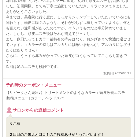
2回目の利用でした。今回はカラーに加え、初めて頭皮エステをお願いしま
した。初回同様、とても丁寧に施術していただき、リラックスできました。
ありがとうございました。
今までは、美容院に行く度に、しっかりシャンプーしていただいているにも
関わらず、頭皮に膜？のような、それが少しずつ積もっていくような、何と
も言えない違和感があったのですが、そういうものだと半分諦めていまし
た。しかし、頭皮エステ後はそれが消えてびっくり。
また、数日たってもカラー後特有の痒みはなく、おかげさまで快適に過ごせ
ています。（カラーの持ちはアルカリには敵いませんが、アルカリには戻り
たくはありません）
さらに、うっすら赤みがかっていた頭皮が白くなっていてこちらも驚きで
す。
次回は足のエステも検討中です。
[投稿日] 2025/04/11
予約時のクーポン・メニュー
【リピータさん続出♪】トリートメントのようなカラー＋頭皮改善エステ
[施術メニュー] カラー、ヘッドスパ
サロンからの返信コメント
りこ様
２回目のご来店と口コミのご投稿ありがとうございます！