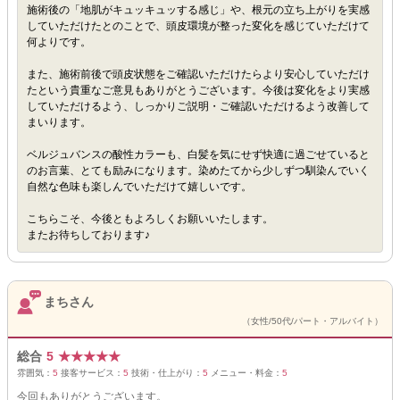
施術後の「地肌がキュッキュッする感じ」や、根元の立ち上がりを実感
していただけたとのことで、頭皮環境が整った変化を感じていただけて
何よりです。
また、施術前後で頭皮状態をご確認いただけたらより安心していただけ
たという貴重なご意見もありがとうございます。今後は変化をより実感
していただけるよう、しっかりご説明・ご確認いただけるよう改善して
まいります。
ベルジュバンスの酸性カラーも、白髪を気にせず快適に過ごせていると
のお言葉、とても励みになります。染めたてから少しずつ馴染んでいく
自然な色味も楽しんでいただけて嬉しいです。
こちらこそ、今後ともよろしくお願いいたします。
またお待ちしております♪
まちさん
（女性/50代/パート・アルバイト）
総合
5
★
★
★
★
★
雰囲気：
5
接客サービス：
5
技術・仕上がり：
5
メニュー・料金：
5
今回もありがとうございます。