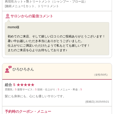
再現性カット＋艶トリートメント（シャンプー・ブロー込）
[施術メニュー] カット、トリートメント
サロンからの返信コメント
momo様
初めてのご来店、そして嬉しい口コミのご投稿ありがとうございます！
暑い中お越しいただき本当にありがとうございました。
仕上がりにご満足いただけたようで私もとても嬉しいです！
またのご来店を心よりお待ちしております♪
ひろひろさん
（女性/50代）
総合
5
★
★
★
★
★
雰囲気：
5
接客サービス：
5
技術・仕上がり：
5
メニュー・料金：
5
髪にも身体にも、心にも優しいサロンです。
[投稿日] 2025/05/21
予約時のクーポン・メニュー