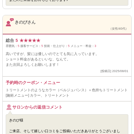
きのぴさん
（女性/40代）
総合
5
★
★
★
★
★
雰囲気：
5
接客サービス：
5
技術・仕上がり：
5
メニュー・料金：
3
高いですが、髪には優しいのでとても気に入っています。
ショート料金があるといいな、なんて。
また次回よろしくお願いします！
[投稿日] 2025/08/01
予約時のクーポン・メニュー
トリートメントのようなカラー（ベルジュバンス）＋色持ちトリートメント
[施術メニュー] カラー、トリートメント
サロンからの返信コメント
きのぴ様
ご来店、そして嬉しい口コミをご投稿いただきありがとうございまし