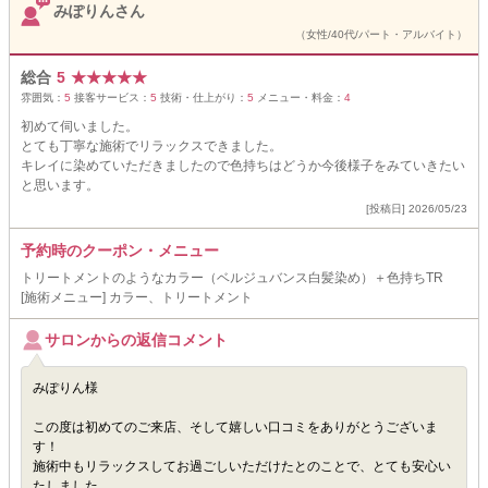
みぽりんさん
（女性/40代/パート・アルバイト）
総合
5
★
★
★
★
★
雰囲気：
5
接客サービス：
5
技術・仕上がり：
5
メニュー・料金：
4
初めて伺いました。
とても丁寧な施術でリラックスできました。
キレイに染めていただきましたので色持ちはどうか今後様子をみていきたい
と思います。
[投稿日] 2026/05/23
予約時のクーポン・メニュー
トリートメントのようなカラー（ベルジュバンス白髪染め）＋色持ちTR
[施術メニュー] カラー、トリートメント
サロンからの返信コメント
みぽりん様
この度は初めてのご来店、そして嬉しい口コミをありがとうございま
す！
施術中もリラックスしてお過ごしいただけたとのことで、とても安心い
たしました。