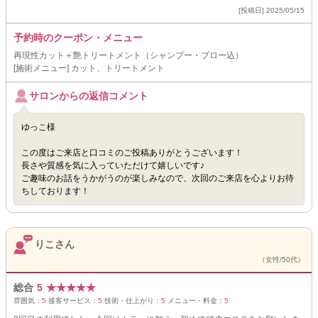
[投稿日] 2025/05/15
予約時のクーポン・メニュー
再現性カット＋艶トリートメント（シャンプー・ブロー込）
[施術メニュー] カット、トリートメント
サロンからの返信コメント
ゆっこ様
この度はご来店と口コミのご投稿ありがとうございます！
長さや質感を気に入っていただけて嬉しいです♪
ご趣味のお話をうかがうのが楽しみなので、次回のご来店を心よりお待
ちしております！
りこさん
（女性/50代）
総合
5
★
★
★
★
★
雰囲気：
5
接客サービス：
5
技術・仕上がり：
5
メニュー・料金：
5