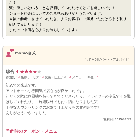
た！
髪に優しいということを評価していただけてとても嬉しいです！
ショート料金についてのご意見もありがとうございます。
今後の参考にさせていただき、よりお客様にご満足いただけるよう取り
組んでまいります！
またのご来店を心よりお待ちしています♪
momoさん
（女性/40代/パート・アルバイト）
総合
4
★
★
★
★
★
雰囲気：
4
接客サービス：
4
技術・仕上がり：
4
メニュー・料金：
4
初めての来店です。
アットホームな雰囲気で居心地が良かったです。
汗だくの際に扇風機を持ってきてくださったり、ドライヤーの冷風で汗を飛
ばしてくれたり、、施術以外でもお世話になりました笑
丁寧なカウンセリングのお陰で仕上がりも大変満足です♪
ありがとうございました！
[投稿日] 2025/07/17
予約時のクーポン・メニュー