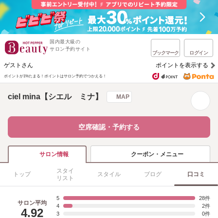
国内最大級の
サロン予約サイト
ブックマーク
ログイン
ゲストさん
ポイントを表示する
ポイントが1%たまる！
ポイントはサロン予約でつかえる！
ciel mina【シエル ミナ】
MAP
空席確認・予約する
クーポン・メニュー
サロン情報
スタイ
トップ
スタイル
ブログ
口コミ
リスト
5
28
サロン平均
4
2
4.92
3
0