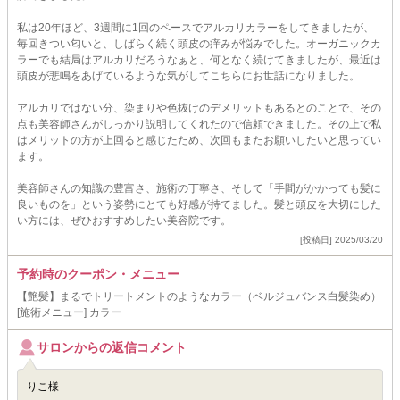
私は20年ほど、3週間に1回のペースでアルカリカラーをしてきましたが、
毎回きつい匂いと、しばらく続く頭皮の痒みが悩みでした。オーガニックカ
ラーでも結局はアルカリだろうなぁと、何となく続けてきましたが、最近は
頭皮が悲鳴をあげているような気がしてこちらにお世話になりました。
アルカリではない分、染まりや色抜けのデメリットもあるとのことで、その
点も美容師さんがしっかり説明してくれたので信頼できました。その上で私
はメリットの方が上回ると感じたため、次回もまたお願いしたいと思ってい
ます。
美容師さんの知識の豊富さ、施術の丁寧さ、そして「手間がかかっても髪に
良いものを」という姿勢にとても好感が持てました。髪と頭皮を大切にした
い方には、ぜひおすすめしたい美容院です。
[投稿日] 2025/03/20
予約時のクーポン・メニュー
【艶髪】まるでトリートメントのようなカラー（ベルジュバンス白髪染め）
[施術メニュー] カラー
サロンからの返信コメント
りこ様