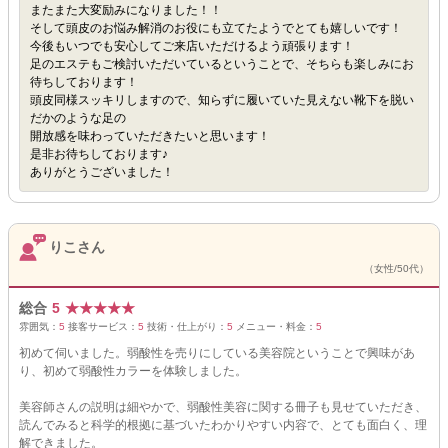
またまた大変励みになりました！！
そして頭皮のお悩み解消のお役にも立てたようでとても嬉しいです！
今後もいつでも安心してご来店いただけるよう頑張ります！
足のエステもご検討いただいているということで、そちらも楽しみにお
待ちしております！
頭皮同様スッキリしますので、知らずに履いていた見えない靴下を脱い
だかのような足の
開放感を味わっていただきたいと思います！
是非お待ちしております♪
ありがとうございました！
りこさん
（女性/50代）
総合
5
★
★
★
★
★
雰囲気：
5
接客サービス：
5
技術・仕上がり：
5
メニュー・料金：
5
初めて伺いました。弱酸性を売りにしている美容院ということで興味があ
り、初めて弱酸性カラーを体験しました。
美容師さんの説明は細やかで、弱酸性美容に関する冊子も見せていただき、
読んでみると科学的根拠に基づいたわかりやすい内容で、とても面白く、理
解できました。