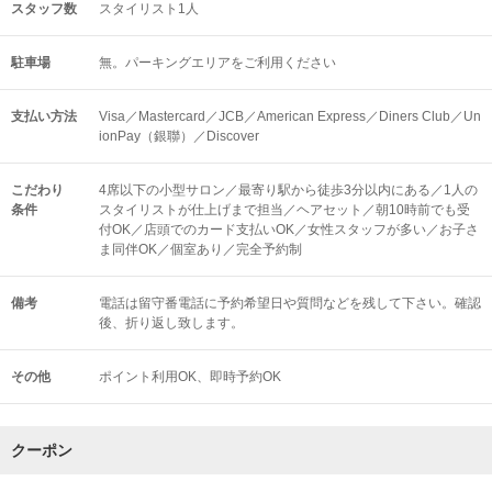
スタッフ数
スタイリスト1人
駐車場
無。パーキングエリアをご利用ください
支払い方法
Visa／Mastercard／JCB／American Express／Diners Club／Un
ionPay（銀聯）／Discover
こだわり
4席以下の小型サロン／最寄り駅から徒歩3分以内にある／1人の
条件
スタイリストが仕上げまで担当／ヘアセット／朝10時前でも受
付OK／店頭でのカード支払いOK／女性スタッフが多い／お子さ
ま同伴OK／個室あり／完全予約制
備考
電話は留守番電話に予約希望日や質問などを残して下さい。確認
後、折り返し致します。
その他
ポイント利用OK
即時予約OK
クーポン