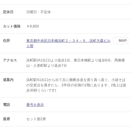
定休日
日曜日・不定休
カット価格
￥8,800
住所
東京都中央区日本橋浜町２－３４－６ 浜町大森ビル
MAP
１階
アクセス
浜町駅(A1出口)より徒歩1分、東日本橋駅より徒歩6分、馬喰横
山・人形町駅より徒歩7分
道案内
浜町駅A1出口から出て左に横断歩道を渡り真っ直ぐ。小諸そば
の交差点を過ぎたら、2件目の右側の1階にあります。(地上は徒
歩30秒くらいです)
電話
番号を表示
座席
セット面2席