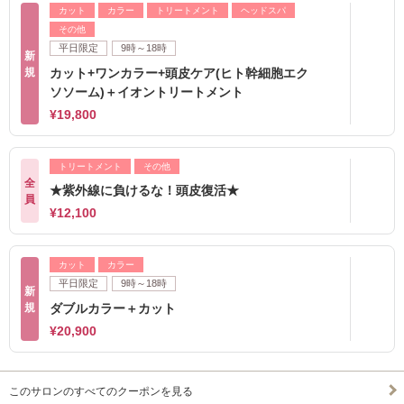
カット
カラー
トリートメント
ヘッドスパ
その他
平日限定
9時～18時
新
規
カット+ワンカラー+頭皮ケア(ヒト幹細胞エク
ソソーム)＋イオントリートメント
¥19,800
トリートメント
その他
全
★紫外線に負けるな！頭皮復活★
員
¥12,100
カット
カラー
平日限定
9時～18時
新
規
ダブルカラー＋カット
¥20,900
このサロンのすべてのクーポンを見る