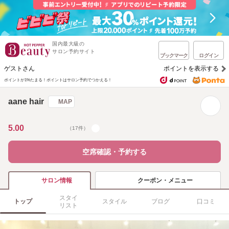
国内最大級の
サロン予約サイト
ブックマーク
ログイン
ゲストさん
ポイントを表示する
ポイントが1%たまる！
ポイントはサロン予約でつかえる！
aane hair
MAP
5.00
（17件）
空席確認・予約する
クーポン・メニュー
サロン情報
スタイ
トップ
スタイル
ブログ
口コミ
リスト