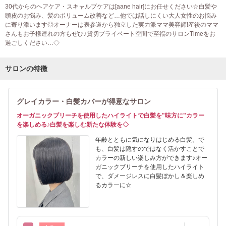
30代からのヘアケア・スキャルプケアは[aane hair]にお任せください☆白髪や
頭皮のお悩み、髪のボリューム改善など…他では話しにくい大人女性のお悩み
に寄り添います◎オーナーは表参道から独立した実力派ママ美容師!産後のママ
さんもお子様連れの方もぜひ♪貸切プライベート空間で至福のサロンTimeをお
過ごしください…◇
サロンの特徴
グレイカラー・白髪カバーが得意なサロン
オーガニックブリーチを使用したハイライトで白髪を"味方に"カラー
を楽しめる♪白髪を楽しむ新たな体験を◇
年齢とともに気になりはじめる白髪。で
も、白髪は隠すのではなく活かすことで
カラーの新しい楽しみ方ができます♪オー
ガニックブリーチを使用したハイライト
で、ダメージレスに白髪ぼかし＆楽しめ
るカラーに☆