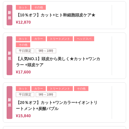
カット
その他
新
【10％オフ】カット+ヒト幹細胞頭皮ケア★
規
¥12,870
カット
カラー
トリートメント
ヘッドスパ
その他
平日限定
9時～18時
新
規
【人気NO.1】頭皮から美しく★カット+ワンカ
ラー +頭皮ケア
¥17,600
カット
カラー
トリートメント
その他
平日限定
9時～18時
新
【20％オフ】カット+ワンカラー+イオントリ
規
ートメント+炭酸バブル
¥15,840