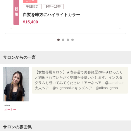
カラー
平日限定
9時～18時
新
規
白髪を味方にハイライトカラー
¥15,400
サロンからの一言
【女性専用サロン】★表参道で美容師歴20年★ゆったり
と施術されていただく空間を提供いたします。インスタ
グラムも覗いてみてください！アーネヘア…@aane.hair
大人ヘア…@sugenoaikoキッズヘア…@aikosugeno
aiko
オーナー
サロンの雰囲気