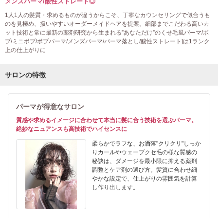
メンズパーマ/酸性ストレート◎
1人1人の髪質・求めるものが違うからこそ、丁寧なカウンセリングで似合うも
のを見極め、扱いやすいオーダーメイドヘアを提案。細部までこだわる高いカ
ット技術と常に最新の薬剤研究から生まれる”あなただけ”のくせ毛風パーマ/ボ
ブ/ミニボブ/ボブパーマ/メンズパーマ/パーマ落とし/酸性ストレート]は1ランク
上の仕上がりに
サロンの特徴
パーマが得意なサロン
質感や求めるイメージに合わせて本当に髪に合う技術を選ぶパーマ。
絶妙なニュアンスも高技術でハイセンスに
柔らかでラフな、お洒落"クリクリ"しっか
りカールやウェーブクセ毛の様な質感の
秘訣は、ダメージを最小限に抑える薬剤
調整とケア剤の選び方。髪質に合わせ細
やかな設定で、仕上がりの雰囲気を計算
し作り出します。