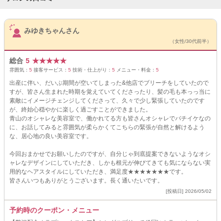
サロンPick Up
みゆきちゃんさん
（女性/30代前半）
総合
5
★
★
★
★
★
雰囲気：
5
接客サービス：
5
技術・仕上がり：
5
メニュー・料金：
5
出産に伴い、だいぶ期間が空いてしまった&他店でブリーチをしていたので
すが、皆さん生まれた時期を覚えていてくださったり、髪の毛も本っっ当に
素敵にイメージチェンジしてくださって、久々で少し緊張していたのです
が、終始心穏やかに楽しく過ごすことができました。
青山のオシャレな美容室で、働かれてる方も皆さんオシャレでバチイケなの
に、お話してみると雰囲気が柔らかくてこちらの緊張が自然と解けるよう
な、居心地の良い美容室です。
今回おまかせでお願いしたのですが、自分じゃ到底提案できないようなオシ
ャレなデザインにしていただき、しかも根元が伸びてきても気にならない実
用的なヘアスタイルにしていただき、満足度★★★★★★★です。
皆さんいつもありがとうございます。長く通いたいです。
[投稿日] 2026/05/02
予約時のクーポン・メニュー