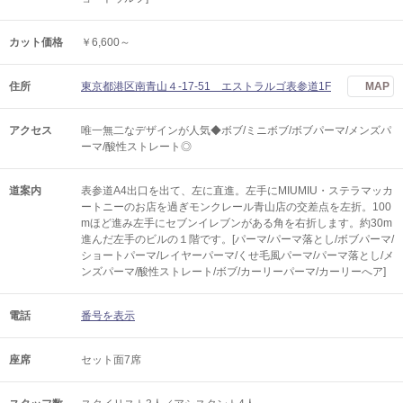
カット価格
￥6,600～
住所
東京都港区南青山４-17-51 エストラルゴ表参道1F
MAP
アクセス
唯一無二なデザインが人気◆ボブ/ミニボブ/ボブパーマ/メンズパ
ーマ/酸性ストレート◎
道案内
表参道A4出口を出て、左に直進。左手にMIUMIU・ステラマッカ
ートニーのお店を過ぎモンクレール青山店の交差点を左折。100
mほど進み左手にセブンイレブンがある角を右折します。約30m
進んだ左手のビルの１階です。[パーマ/パーマ落とし/ボブパーマ/
ショートパーマ/レイヤーパーマ/くせ毛風パーマ/パーマ落とし/メ
ンズパーマ/酸性ストレート/ボブ/カーリーパーマ/カーリーへア]
電話
番号を表示
座席
セット面7席