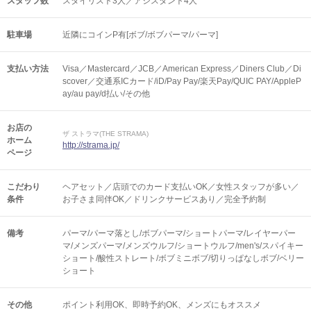
スタッフ数
スタイリスト3人／アシスタント4人
駐車場
近隣にコインP有[ボブ/ボブパーマ/パーマ]
支払い方法
Visa／Mastercard／JCB／American Express／Diners Club／Di
scover／交通系ICカード/iD/Pay Pay/楽天Pay/QUIC PAY/AppleP
ay/au pay/d払い/その他
お店の
ザ ストラマ(THE STRAMA)
ホーム
http://strama.jp/
ページ
こだわり
ヘアセット／店頭でのカード支払いOK／女性スタッフが多い／
条件
お子さま同伴OK／ドリンクサービスあり／完全予約制
備考
パーマ/パーマ落とし/ボブパーマ/ショートパーマ/レイヤーパー
マ/メンズパーマ/メンズウルフ/ショートウルフ/men's/スパイキー
ショート/酸性ストレート/ボブミニボブ/切りっぱなしボブ/ベリー
ショート
その他
ポイント利用OK
即時予約OK
メンズにもオススメ