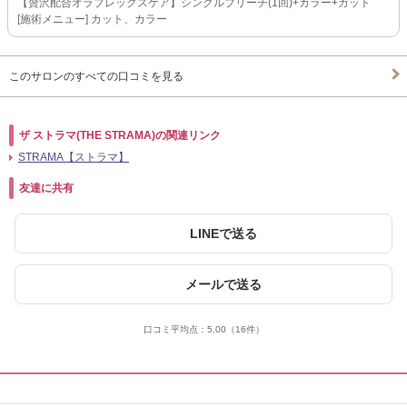
【贅沢配合オラプレックスケア】シングルブリーチ(1回)+カラー+カット
[施術メニュー] カット、カラー
このサロンのすべての口コミを見る
ザ ストラマ(THE STRAMA)の関連リンク
STRAMA【ストラマ】
友達に共有
LINEで送る
メールで送る
口コミ平均点：
5.00
（16件）