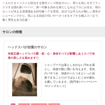
一人のスタイリストが担当する贅沢メンズ特化サロン。周りを気にせずリラッ
クスする隠れ家バーバー。第一印象を決める身だしなみはプロにお任せ。朝の
セットが決まる清潔感ある好印象ヘアを実現。自分では手入れが難しい眉毛や
シェービングから、気になる頭皮の匂いやベタつきをオフする極上スパまで、
働く男性を全力応援！
サロンの特徴
ヘッドスパが自慢のサロン
本格五感ヘッドスパ☆髪・肌・心・身体すべてが影響しあうスパで全
身の美しさを高めます◇
シャンプーでは落としきれない汚れを落
とし、頭皮や髪に潤いを与えます。毛先
のパサつき、頭皮のべたつきといった自
覚できることだけではなくむくみや疲れ
も癒していきます。[高円寺/バーバー/パー
マ/メンズカット]