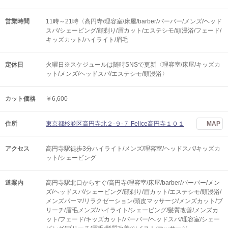
営業時間
11時～21時〈高円寺/理容室/床屋/barber/バーバー/メンズ/ヘッド
スパ/シェービング/顔剃り/眉カット/エステシモ/頭浸浴/フェード/
キッズカット/ハイライト/眉毛
定休日
火曜日※スケジュールは随時SNSで更新〈理容室/床屋/キッズカ
ット/メンズ/ヘッドスパ/エステシモ/頭浸浴〉
カット価格
￥6,600
住所
東京都杉並区高円寺北２-９-７ Felice高円寺１０１
MAP
アクセス
高円寺駅徒歩3分ハイライト/メンズ/理容室/ヘッドスパ/キッズカ
ット/シェービング
道案内
高円寺駅北口からすぐ/高円寺/理容室/床屋/barber/バーバー/メン
ズ/ヘッドスパ/シェービング/顔剃り/眉カット/エステシモ/頭浸浴/
メンズパーマ/リラクゼーション/頭皮マッサージ/メンズカット/ブ
リーチ/眉毛メンズ/ハイライト/シェービング/髪質改善/メンズカ
ット/フェード/キッズカット/バーバー/ヘッドスパ/理容室/シェー