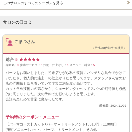
このサロンのすべてのクーポンを見る
サロンの口コミ
サロンPick Up
こまつさん
（男性/30代前半/会社員）
総合
5
★
★
★
★
★
雰囲気：
5
接客サービス：
5
技術・仕上がり：
5
メニュー・料金：
5
パーマをお願いしました。初来店ながら私の髪質にバッチリな具合でかけて
いただき、個人的に過去一の仕上がりだと思ってます。スタッフさん含めお
店の雰囲気も落ち着いていて非常に満足度が高いです。
カット含め技術力の高さから、シェービングやヘッドスパへの期待値も必然
的に高まりました。次の予約でお願いしようと思います。
会話も楽しめて非常に良かったです。
[投稿日] 2024/11/06
予約時のクーポン・メニュー
【パーマコース】カット+パーマ＋トリートメント15510円→11000円
[施術メニュー] カット、パーマ、トリートメント、その他