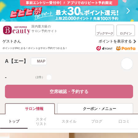
国内最大級の
サロン予約サイト
ブックマーク
ログイン
ゲストさん
ポイントを表示する
ポイントが1%たまる！
ポイントはサロン予約でつかえる！
A【エー】
MAP
-
（2件）
空席確認・予約する
クーポン・メニュー
サロン情報
スタイ
トップ
スタイル
ブログ
口コミ
リスト