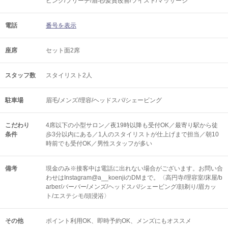
ビング/ブリーチ/眉毛/髪質改善/ツイスト/マッサージ
電話
番号を表示
座席
セット面2席
スタッフ数
スタイリスト2人
駐車場
眉毛/メンズ/理容/ヘッドスパ/シェービング
こだわり
4席以下の小型サロン／夜19時以降も受付OK／最寄り駅から徒
条件
歩3分以内にある／1人のスタイリストが仕上げまで担当／朝10
時前でも受付OK／男性スタッフが多い
備考
現金のみ※接客中は電話に出れない場合がございます。お問い合
わせはInstagram@a__koenjiのDMまで。〈高円寺/理容室/床屋/b
arber/バーバー/メンズ/ヘッドスパ/シェービング/顔剃り/眉カッ
ト/エステシモ/頭浸浴〉
その他
ポイント利用OK
即時予約OK
メンズにもオススメ