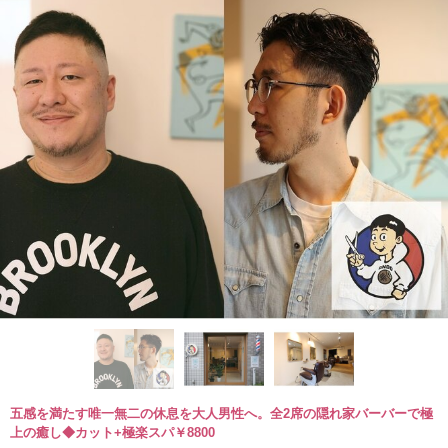
五感を満たす唯一無二の休息を大人男性へ。全2席の隠れ家バーバーで極
上の癒し◆カット+極楽スパ￥8800