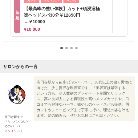
カット
ヘッドスパ
その他
【最高峰の整い体験】カット+頭浸浴極
新
楽ヘッドスパ30分￥12650円
規
→￥10000
¥10,000
サロンからの一言
高円寺駅から徒歩3分のバーバー。30代以上の働く男性に
向けた、少し贅沢な理容室です。「美容室は緊張する」
という方も、少人数制のプライベート空間でリラック
ス。高い技術力による再現性の高いメンズカットや、口
コミでも好評なパーマ、癒やしのヘッドスパも提供。眉
カットやシェービングまで丁寧に行い、理想の姿を叶え
ます。髪の悩みも、ぜひお気軽にご相談ください。
高円寺駅すぐ
「A」メンズのた
めのバーバー
スタイリスト