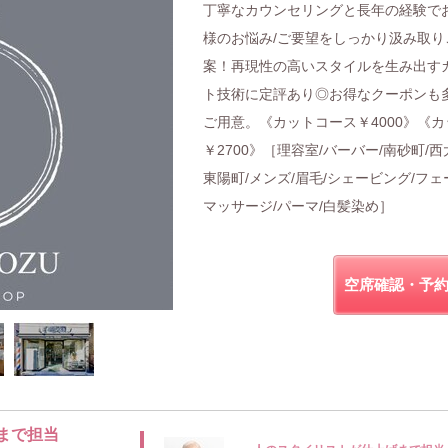
丁寧なカウンセリングと長年の経験で
様のお悩み/ご要望をしっかり汲み取り
案！再現性の高いスタイルを生み出す
ト技術に定評あり◎お得なクーポンも
ご用意。《カットコース￥4000》《カ
￥2700》［理容室/バーバー/南砂町/西
東陽町/メンズ/眉毛/シェービング/フェ
マッサージ/パーマ/白髪染め］
空席確認・予
まで担当