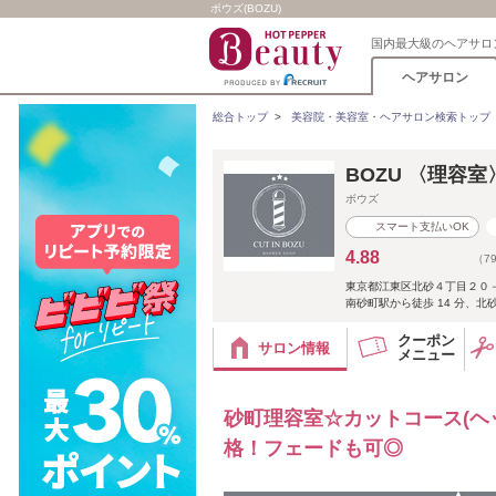
ボウズ(BOZU)
国内最大級のヘアサロ
ヘアサロン
総合トップ
>
美容院・美容室・ヘアサロン検索トップ
BOZU 〈理容
ボウズ
スマート支払いOK
4.88
（7
東京都江東区北砂４丁目２０
南砂町駅から徒歩 14 分、北
クーポン
サロン情報
メニュー
砂町理容室☆カットコース(ヘッ
格！フェードも可◎