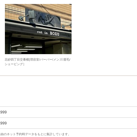
北砂四丁目交番横[理容室/バーバー/メンズ/眉毛/
シェービング］
,999
,999
uty経由のネット予約時データをもとに集計しています。