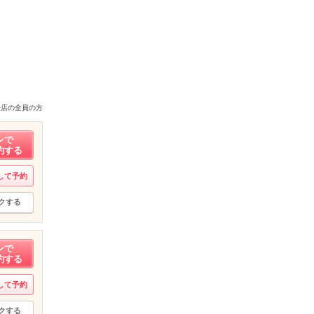
来店の全員の方
ンで
約する
して予約
クする
ンで
約する
して予約
クする