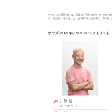
※サロンの利用傾向は、直近3カ月間のHOT PEPPER 
※「未設定・その他」は、会員情報の性別欄で「回答し
ボウズ(BOZU)のPICK UPスタイリスト
川添 哲
カワゾエ サトシ