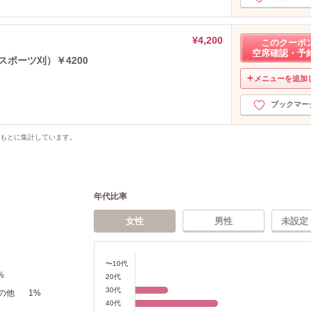
¥4,200
このクーポ
空席確認・予
ポーツ刈）￥4200
メニューを追加
ブックマー
をもとに集計しています。
年代比率
女性
男性
未設定
〜10代
%
20代
30代
の他
1
%
40代