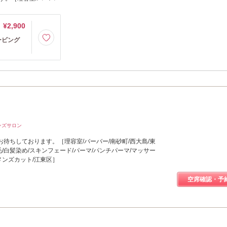
¥2,900
ービング
ンズサロン
待ちしております。［理容室/バーバー/南砂町/西大島/東
毛/白髪染め/スキンフェード/パーマ/パンチパーマ/マッサー
メンズカット/江東区］
空席確認・予