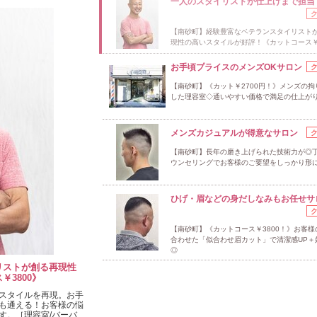
一人のスタイリストが仕上げまで担当
【南砂町】経験豊富なベテランスタイリスト
現性の高いスタイルが好評！《カットコース￥3
お手頃プライスのメンズOKサロン
【南砂町】《カット￥2700円！》メンズの拘
した理容室◇通いやすい価格で満足の仕上が
メンズカジュアルが得意なサロン
【南砂町】長年の磨き上げられた技術力が◎
ウンセリングでお客様のご要望をしっかり形
ひげ・眉などの身だしなみもお任せサ
【南砂町】《カットコース￥3800！》お客様
合わせた「似合わせ眉カット」で清潔感UP＋
◎
リストが創る再現性
3800》
スタイルを再現。お手
も通える！お客様の悩
す。［理容室/バーバ