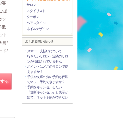
お客
サロン
ご提
スタイリスト
クーポン
カッ
ヘアスタイル
多数
ネイルデザイン
ット
よくある問い合わせ
大島/
ード/
スマート支払いについて
行きたいサロン・近隣のサロ
ンが掲載されていません
ポイントはどこのサロンで使
えますか？
子供や友達の分の予約も代理
約する
でネット予約できますか？
予約をキャンセルしたい
「無断キャンセル」と表示が
出て、ネット予約ができない