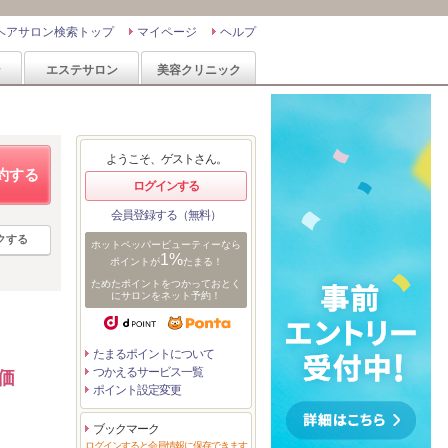
ヘアサロン検索トップ
マイページ
ヘルプ
ン
エステサロン
美容クリニック
ようこそ、ゲストさん。
約する
ログインする
会員登録する（無料）
クする
ホットペッパービューティーなら
1%
ポイントが
たまる！
ためたポイントをつかっておとく
にサロンをネット予約！
たまるポイントについて
つかえるサービス一覧
価
ポイント設定変更
ブックマーク
ログインすると会員情報に保存できます