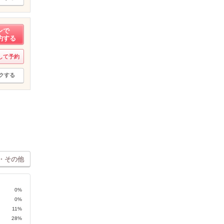
ンで
約する
して予約
クする
・その他
0%
0%
11%
28%