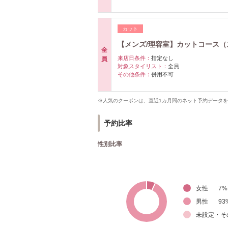
カット
【メンズ/理容室】カットコース（ス
全
来店日条件：
指定なし
員
対象スタイリスト：
全員
その他条件：
併用不可
※人気のクーポンは、直近1カ月間のネット予約データ
予約比率
性別比率
女性
7
%
男性
93
未設定・そ