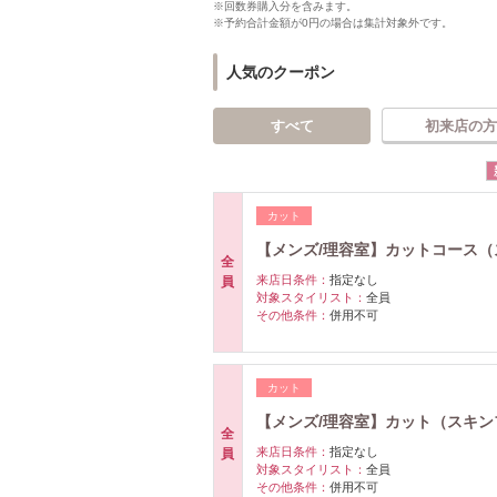
※回数券購入分を含みます。
※予約合計金額が0円の場合は集計対象外です。
人気のクーポン
すべて
初来店の方
カット
【メンズ/理容室】カットコース（ス
全
来店日条件：
指定なし
員
対象スタイリスト：
全員
その他条件：
併用不可
カット
【メンズ/理容室】カット（スキンフ
全
来店日条件：
指定なし
員
対象スタイリスト：
全員
その他条件：
併用不可