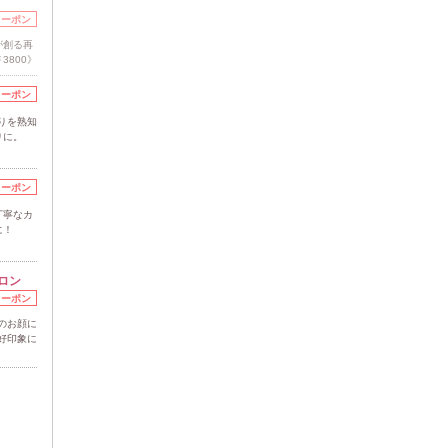
クーポン
が創る再
800》
クーポン
りを熟知
りに。
クーポン
丁寧なカ
に！
ロン
クーポン
のお顔に
好印象に