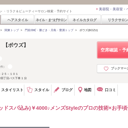
美容院・美容室・
ン ・リラク＆ビューティーサロン検索・予約サイト
ヘアスタイル
ネイル・まつげサロン
ネイルカタログ
リラクサロ
>
関東トップ
>
門前仲町・勝どき・月島・豊洲トップ
>
ボウズ(BOZU)
室〉【ボウズ】
空席確認・予
9件）
ブックマー
－２５－１０１
砂四丁目バス下車 1 分
スタイリスト
スタイル
ブログ
地図
口コミ
ドスパ込み)￥4000♪メンズStyleのプロの技術×お手頃