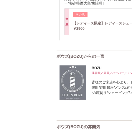
ー/南砂町/西大島/東陽町］
その他
全
【レディース限定】レディースシェ
員
￥2900
ボウズ(BOZU)からの一言
BOZU
理容室／床屋／バーバー／メ
皆様のご来店を心より、お
陽町/砂町銀座/メンズ/眉
ジ/顔剃り/シェービング/
ボウズ(BOZU)の雰囲気