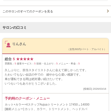
このサロンのすべてのクーポンを見る
サロンの口コミ
サロンPick Up
りんさん
（女性/60代/パート・アルバイト）
総合
5
★
★
★
★
★
雰囲気：
5
接客サービス：
5
技術・仕上がり：
5
メニュー・料金：
5
久しぶりに、担当スタイリストさんに会えて嬉しかったです。
たわいでもない会話の中での 細やかな心遣い感謝です。
車が運転できる間は絶対通い続けたいです。
いつもいつもありがとうございました。
[投稿日] 2026/03/16
予約時のクーポン・メニュー
カット+カラー+4ステップAujuaトリートメント 17450→14000
[施術メニュー] カット、カラー、トリートメント、ヘッドスパ