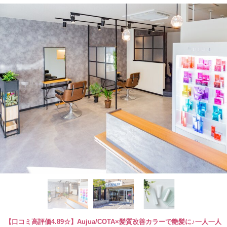
【口コミ高評価4.89☆】Aujua/COTA×髪質改善カラーで艶髪に♪一人一人