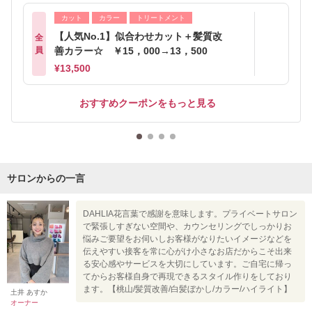
カット
カラー
トリートメント
【人気No.1】似合わせカット＋髪質改
全
員
善カラー☆ ￥15，000→13，500
¥13,500
おすすめクーポンをもっと見る
サロンからの一言
DAHLIA花言葉で感謝を意味します。プライベートサロン
で緊張しすぎない空間や、カウンセリングでしっかりお
悩みご要望をお伺いしお客様がなりたいイメージなどを
伝えやすい接客を常に心がけ小さなお店だからこそ出来
る安心感やサービスを大切にしています。ご自宅に帰っ
てからお客様自身で再現できるスタイル作りをしており
ます。【桃山/髪質改善/白髪ぼかし/カラー/ハイライト】
土井 あすか
オーナー