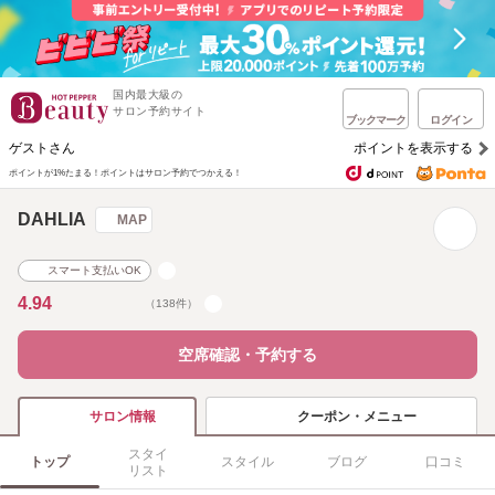
国内最大級の
サロン予約サイト
ブックマーク
ログイン
ゲストさん
ポイントを表示する
ポイントが1%たまる！
ポイントはサロン予約でつかえる！
DAHLIA
MAP
スマート支払いOK
4.94
（138件）
空席確認・予約する
クーポン・メニュー
サロン情報
スタイ
トップ
スタイル
ブログ
口コミ
リスト