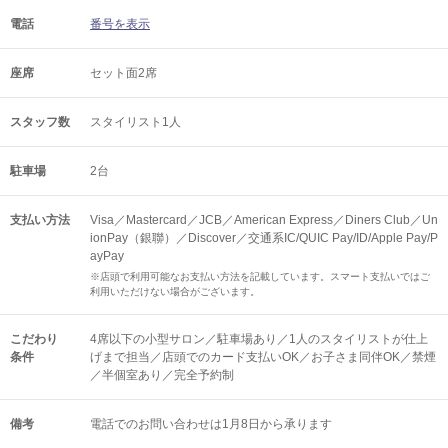
電話
番号を表示
座席
セット面2席
スタッフ数
スタイリスト1人
駐車場
2台
支払い方法
Visa／Mastercard／JCB／American Express／Diners Club／Un
ionPay（銀聯）／Discover／交通系IC/QUIC Pay/ID/Apple Pay/P
ayPay
※店頭で利用可能なお支払い方法を記載しています。スマート支払いではご
利用いただけない場合がございます。
こだわり
4席以下の小型サロン／駐車場あり／1人のスタイリストが仕上
条件
げまで担当／店頭でのカード支払いOK／お子さま同伴OK／禁煙
／半個室あり／完全予約制
備考
電話でのお問い合わせは1月8日から承ります