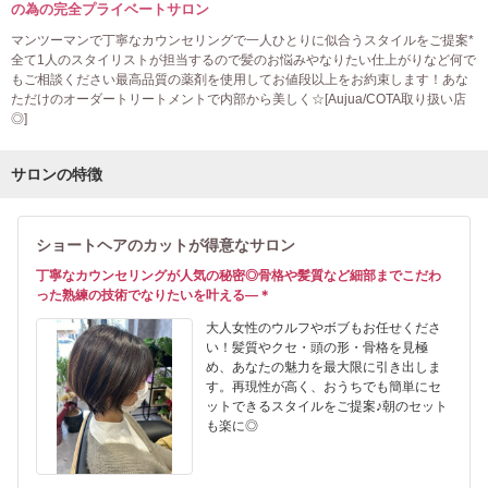
の為の完全プライベートサロン
マンツーマンで丁寧なカウンセリングで一人ひとりに似合うスタイルをご提案*
全て1人のスタイリストが担当するので髪のお悩みやなりたい仕上がりなど何で
もご相談ください最高品質の薬剤を使用してお値段以上をお約束します！あな
ただけのオーダートリートメントで内部から美しく☆[Aujua/COTA取り扱い店
◎]
サロンの特徴
ショートヘアのカットが得意なサロン
丁寧なカウンセリングが人気の秘密◎骨格や髪質など細部までこだわ
った熟練の技術でなりたいを叶える―＊
大人女性のウルフやボブもお任せくださ
い！髪質やクセ・頭の形・骨格を見極
め、あなたの魅力を最大限に引き出しま
す。再現性が高く、おうちでも簡単にセ
ットできるスタイルをご提案♪朝のセット
も楽に◎