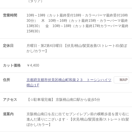
（ダリア）
営業時間
10時～19時（カット最終受付18時・カラーパーマ最終受付16時
30分） 木 10時～16時（カット最終15時・カラーパーマ最終
13時30） 金 10時～18時（カット最終17時カラーパーマ最終
15時30）
定休日
月曜日・第2第4日曜日 【伏見/桃山/髪質改善/ストレート/白髪ぼ
かし/カラー】
カット価格
￥4,400
住所
京都府京都市伏見区桃山町和泉２３ トーシンハイツ
MAP
桃山１F
アクセス
【☆駐車場完備】 京阪桃山南口駅から徒歩5分
道案内
京阪桃山南口を左に出てセブンイレブン前の横断歩道を渡り右に
進んだ通りにございます・【伏見/桃山/髪質改善/ストレート/白髪
ぼかし/カラー】