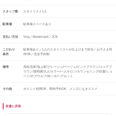
スタッフ数
スタイリスト1人
駐車場
駐車場スペースあり
支払い方法
Visa／Mastercard／JCB
こだわり
駐車場あり／1人のスタイリストが仕上げまで担当／お子さま同
条件
伴OK／完全予約制
備考
高松/瓦町/塩上町/グレージュ/ベージュ/ピンクブラウン/ココアブ
ラウン/透明感/大人/カラー/一人サロン/カウンセリング/白髪/ショ
ート/ボブ/ウルフ/外ハネ/ヘアセット
その他
ポイント利用OK
即時予約OK
メンズにもオススメ
友達に共有