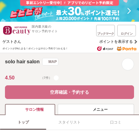
国内最大級の
サロン予約サイト
ブックマーク
ログイン
ゲストさん
ポイントを表示する
ポイントが1%たまる！
ポイントはサロン予約でつかえる！
solo hair salon
MAP
4.50
（7件）
空席確認・予約する
メニュー
サロン情報
トップ
スタイリスト
口コミ