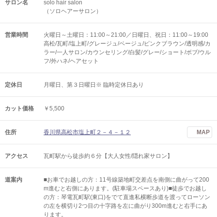
サロン名
solo hair salon
（ソロヘアーサロン）
営業時間
火曜日～土曜日：11:00～21:00／日曜日、祝日：11:00～19:00
高松/瓦町/塩上町/グレージュ/ベージュ/ピンクブラウン/透明感/カ
ラー/一人サロン/カウンセリング/白髪/グレー/ショート/ボブ/ウル
フ/外ハネ/ヘアセット
定休日
月曜日、第３日曜日※ 臨時定休日あり
カット価格
￥5,500
住所
香川県高松市塩上町２－４－１２
MAP
アクセス
瓦町駅から徒歩約６分【大人女性/隠れ家サロン】
道案内
■お車でお越しの方：11号線築地町交差点を南側に曲がって200
m進むと右側にあります。(駐車場スペースあり)■徒歩でお越し
の方：琴電瓦町駅(東口)をでて直進私横断歩道を渡ってローソン
の左を横切り2つ目の十字路を左に曲がり300m進むと右手にあ
ります。