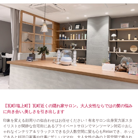
【瓦町/塩上町】瓦町近くの隠れ家サロン。大人女性ならではの髪の悩み
に向き合い,美しさを引き出します
印象を変える顔周りの似合わせはお任せください！有名サロン出身実力派スタ
イリストが閑静な住宅街にあるプライベートサロンでマンツーマン対応☆おし
ゃれなインテリア＆リラックスできる少人数空間に髪も心もRelaxでき、ホッと
できると好評◎家事や仕事に忙しいママや、大人女性の為の上質空間で癒され