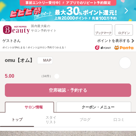
国内最大級の
サロン予約サイト
ブックマーク
ログイン
ゲストさん
ポイントを表示する
ポイントが1%たまる！
ポイントはサロン予約でつかえる！
omu【オム】
MAP
5.00
（34件）
空席確認・予約する
クーポン・メニュー
サロン情報
スタイ
トップ
ブログ
口コミ
リスト