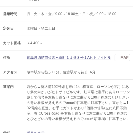
営業時間
月・火・木・金／9:00～18:00土・日・祝／9:00～18:00
定休日
水曜日・第二土日
カット価格
￥4,400～
住所
徳島県徳島市佐古六番町１１番８号１Aヒトザイビル
MAP
アクセス
蔵本駅から徒歩11分、佐古駅から徒歩16分
道案内
西から→徳大前192号線を東に1km程直進、ローソンが右手にあ
り斜め向かいがヒトザイビルです。駐車場は裏手にありローソン
越して信号を左折し道なりに左に曲がり100ｍ程進むとひとざい
の青い看板が見えるのでomuの駐車場に駐車下さい。東から→1
92号線を直進、右手にガストがあり2個目の信号(左に八田不動
産、右にCrossRoad)を右折し道なりに左に曲がり100ｍ程進む
とひとざいの青い看板が見えるのでomuの駐車場に駐車下さい。