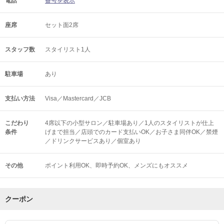
電話
番号を表示
座席
セット面2席
スタッフ数
スタイリスト1人
駐車場
あり
支払い方法
Visa／Mastercard／JCB
こだわり
4席以下の小型サロン／駐車場あり／1人のスタイリストが仕上
条件
げまで担当／店頭でのカード支払いOK／お子さま同伴OK／禁煙
／ドリンクサービスあり／個室あり
その他
ポイント利用OK
即時予約OK
メンズにもオススメ
クーポン