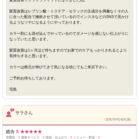
髪質改善でサラサラツヤツヤになりましたね。
髪質改善はレブリン酸・トステア・セラックの主成分を満遍なくその人
に合った配合で施術させて頂いているのでインスタなどのSNSで見かけ
るようなツヤになるようにやっております。
カラー剤にも混ぜ込んでやっているのでダメージを感じない仕上がりに
なっていたと思います。
髪質改善は1ヶ月ほど持ちますのでお家でのケアもっかりされるとより
長持ちすると思います。
カラーは根元が伸びてきて気になる頃にでもご来店下さい。
ご予約お待ちしております。
宅島
サラさん
（女性/50代/会社員）
総合
5
★
★
★
★
★
雰囲気：
5
接客サービス：
5
技術・仕上がり：
5
メニュー・料金：
5