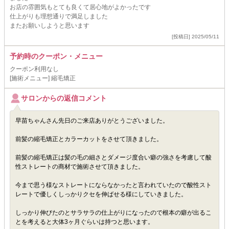
お店の雰囲気もとても良くて居心地がよかったです
仕上がりも理想通りで満足しました
またお願いしようと思います
[投稿日] 2025/05/11
予約時のクーポン・メニュー
クーポン利用なし
[施術メニュー] 縮毛矯正
サロンからの返信コメント
早苗ちゃんさん先日のご来店ありがとうございました。
前髪の縮毛矯正とカラーカットをさせて頂きました。
前髪の縮毛矯正は髪の毛の細さとダメージ度合い癖の強さを考慮して酸
性ストレートの商材で施術させて頂きました。
今まで思う様なストレートにならなかったと言われていたので酸性スト
レートで優しくしっかりクセを伸ばせる様にしていきました。
しっかり伸びたのとサラサラの仕上がりになったので根本の癖が出るこ
とを考えると大体3ヶ月ぐらいは持つと思います。