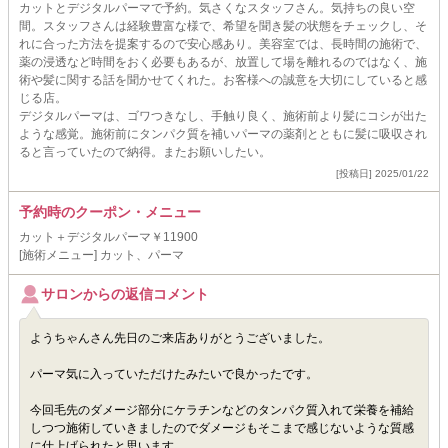
カットとデジタルパーマで予約。気さくなスタッフさん。気持ちの良い空
間。スタッフさんは経験豊富な様で、希望を聞き髪の状態をチェックし、そ
れに合った方法を提案するので安心感あり。美容室では、長時間の施術で、
薬の浸透など時間をおく必要もあるが、放置して場を離れるのではなく、施
術や髪に関する話を聞かせてくれた。お客様への誠意を大切にしていると感
じる店。
デジタルパーマは、ゴワつきなし、手触り良く、施術前より髪にコシが出た
ような感覚。施術前にタンパク質を補いパーマの薬剤とともに髪に吸収され
ると言っていたので納得。またお願いしたい。
[投稿日] 2025/01/22
予約時のクーポン・メニュー
カット＋デジタルパーマ￥11900
[施術メニュー] カット、パーマ
サロンからの返信コメント
ようちゃんさん先日のご来店ありがとうございました。
パーマ気に入っていただけたみたいで良かったです。
今回毛先のダメージ部分にケラチンなどのタンパク質入れて栄養を補給
しつつ施術していきましたのでダメージもそこまで感じないような質感
に仕上げられたと思います。