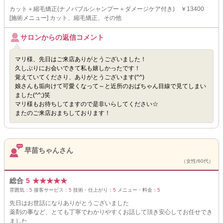
カット＋縮毛矯正(ナノバブルシャンプー＋ダメージケア付き) ￥13400
[施術メニュー] カット、縮毛矯正、その他
サロンからの返信コメント
マリ様、先日はご来店ありがとうございました！
久しぶりにお会いできて私も嬉しかったです！
覚えていてくださり、ありがとうございます(^^)
娘さんも垢向けて可愛くなって～と近所のおばちゃん目線で見てしまい
ました(^^;)笑
マリ様もお待ちしてますので是非いらしてください☆
またのご来店おまちしております！
早苗ちゃんさん
（女性/60代）
総合
5
★
★
★
★
★
雰囲気：
5
接客サービス：
5
技術・仕上がり：
5
メニュー・料金：
5
先日はお世話になりありがとうございました
薬剤の事など、とても丁寧でわかりやすくお話して頂き安心してお任せでき
ました