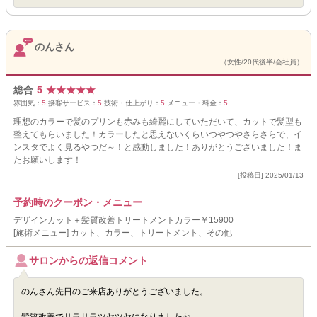
のんさん
（女性/20代後半/会社員）
総合
5
★
★
★
★
★
雰囲気：
5
接客サービス：
5
技術・仕上がり：
5
メニュー・料金：
5
理想のカラーで髪のプリンも赤みも綺麗にしていただいて、カットで髪型も
整えてもらいました！カラーしたと思えないくらいつやつやさらさらで、イ
ンスタでよく見るやつだ～！と感動しました！ありがとうございました！ま
たお願いします！
[投稿日] 2025/01/13
予約時のクーポン・メニュー
デザインカット＋髪質改善トリートメントカラー￥15900
[施術メニュー] カット、カラー、トリートメント、その他
サロンからの返信コメント
のんさん先日のご来店ありがとうございました。