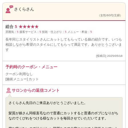
さくらさん
（女性/60代/主婦）
総合
5
★
★
★
★
★
雰囲気：
5
接客サービス：
5
技術・仕上がり：
5
メニュー・料金：
5
長年同じスタイリストさんにカットしてもらっている娘の紹介です。いつも
相談しながら希望のスタイルにしてもらって満足です。ありがとうございま
す
[投稿日] 2025/05/16
予約時のクーポン・メニュー
クーポン利用なし
[施術メニュー] カット
サロンからの返信コメント
さくらさん先日のご来店ありがとうございました。
髪質が娘さん同様直毛なので普通にカットすると普通のボブになりがち
なのでくびれをつける様なカットを毎回させていただいてます。