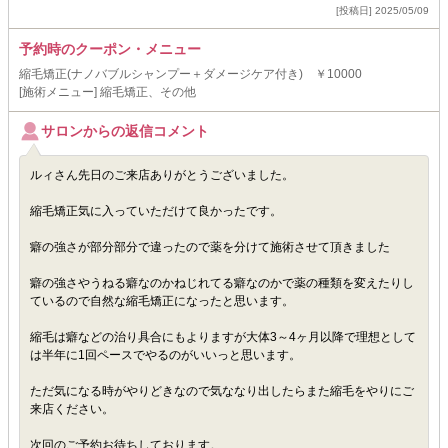
[投稿日] 2025/05/09
予約時のクーポン・メニュー
縮毛矯正(ナノバブルシャンプー＋ダメージケア付き) ￥10000
[施術メニュー] 縮毛矯正、その他
サロンからの返信コメント
ルィさん先日のご来店ありがとうございました。
縮毛矯正気に入っていただけて良かったです。
癖の強さが部分部分で違ったので薬を分けて施術させて頂きました
癖の強さやうねる癖なのかねじれてる癖なのかで薬の種類を変えたりし
ているので自然な縮毛矯正になったと思います。
縮毛は癖などの治り具合にもよりますが大体3～4ヶ月以降で理想として
は半年に1回ペースでやるのがいいっと思います。
ただ気になる時がやりどきなので気ななり出したらまた縮毛をやりにご
来店ください。
次回のご予約お待ちしております。