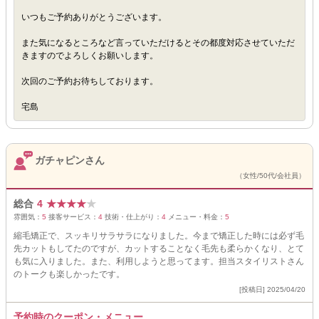
いつもご予約ありがとうございます。
また気になるところなど言っていただけるとその都度対応させていただ
きますのでよろしくお願いします。
次回のご予約お待ちしております。
宅島
ガチャピンさん
（女性/50代/会社員）
総合
4
★
★
★
★
★
雰囲気：
5
接客サービス：
4
技術・仕上がり：
4
メニュー・料金：
5
縮毛矯正で、スッキリサラサラになりました。今まで矯正した時には必ず毛
先カットもしてたのですが、カットすることなく毛先も柔らかくなり、とて
も気に入りました。また、利用しようと思ってます。担当スタイリストさん
のトークも楽しかったです。
[投稿日] 2025/04/20
予約時のクーポン・メニュー