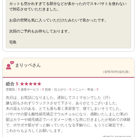
カットも空かれすぎてる部分などが多かったのでスキバサミを使わない
で対応させていただきました。
お店の空間も気に入っていただけたみたいで良かったです。
次回のご予約もお待ちしております。
宅島
まりッペさん
（女性/50代/会社員）
総合
5
★
★
★
★
★
雰囲気：
5
接客サービス：
5
技術・仕上がり：
5
メニュー・料金：
5
先日は、お世話になりました。遅刻してスミマセンでした（汗）
嫌な顔もされずリラックスさせて下さり、ありがとうございました。
木の温もりのある、とても落ち着く美容室で、寝てしまいそうでした。
パサパサの髪も酸性縮毛矯正でウルチュルになり、感動いたしました!私の
髪はカラーや縮毛矯正でハイダメージ色々な所に行きましたが初めての体験
で、ボサボサ髪がずっと触っていたくなる手触りに、もうリピ確定です。
これからもよろしくお願いします。