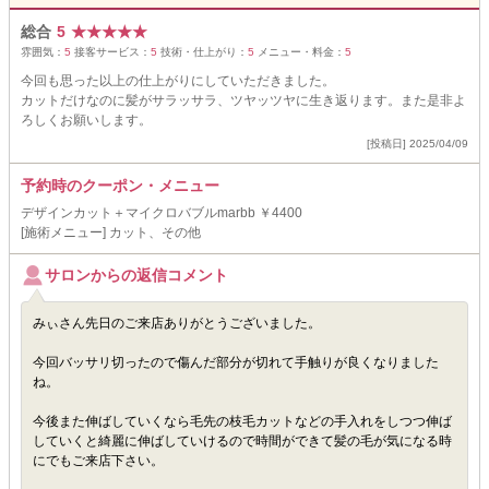
総合
5
★
★
★
★
★
雰囲気：
5
接客サービス：
5
技術・仕上がり：
5
メニュー・料金：
5
今回も思った以上の仕上がりにしていただきました。
カットだけなのに髪がサラッサラ、ツヤッツヤに生き返ります。また是非よ
ろしくお願いします。
[投稿日] 2025/04/09
予約時のクーポン・メニュー
デザインカット＋マイクロバブルmarbb ￥4400
[施術メニュー] カット、その他
サロンからの返信コメント
みぃさん先日のご来店ありがとうございました。
今回バッサリ切ったので傷んだ部分が切れて手触りが良くなりました
ね。
今後また伸ばしていくなら毛先の枝毛カットなどの手入れをしつつ伸ば
していくと綺麗に伸ばしていけるので時間ができて髪の毛が気になる時
にでもご来店下さい。