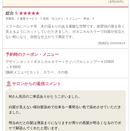
（女性/40代）
総合
5
★
★
★
★
★
雰囲気：
5
接客サービス：
5
技術・仕上がり：
5
メニュー・料金：
5
ミラー台にベンチ等、木の温もりのある素敵な空間です。絶壁頭の形を良く
見えるようにカットしていただきました。ボタニカルカラーで白髪が目立た
ない程になり、自然な仕上がりで満足です。
[投稿日] 2025/04/19
予約時のクーポン・メニュー
デザインカット＋ボタニカルカラー＋ナノバブルシャンプー￥10900
→￥9900
[施術メニュー] カット、カラー、その他
サロンからの返信コメント
Mさん先日のご来店ありがとうございました。
白髪が見えない様白髪染めで出来る一番明るい色で染めさせていただき
ました。
明るめだと白髪は薄染まりになりますが周りの黒髪が明るくなるのでボ
ケて馴染んでくれたと思います。