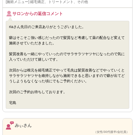
[施術メニュー] 縮毛矯正、トリートメント、その他
サロンからの返信コメント
riaさん先日のご来店ありがとうございました。
癖はそこそこ強い感じだったので髪質など考慮して薬の配合など変えて
施術させていただきました。
髪質改善も一緒にやっていったのでサラサラツヤツヤになったので気に
入っていただけて嬉しいです。
次回からは根元を縮毛矯正でやって毛先は髪質改善などでやっていくと
サラサラツヤツヤを維持しながら施術できると思いますので癖が出てど
うしようもなくなった頃にでもご予約ください。
次回のご予約お待ちしております。
宅島
みぃさん
（女性/30代後半/会社員）