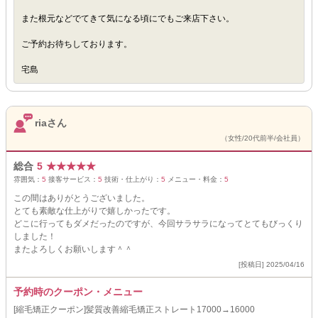
また根元などでてきて気になる頃にでもご来店下さい。
ご予約お待ちしております。
宅島
riaさん
（女性/20代前半/会社員）
総合
5
★
★
★
★
★
雰囲気：
5
接客サービス：
5
技術・仕上がり：
5
メニュー・料金：
5
この間はありがとうございました。
とても素敵な仕上がりで嬉しかったです。
どこに行ってもダメだったのですが、今回サラサラになってとてもびっくり
しました！
またよろしくお願いします＾＾
[投稿日] 2025/04/16
予約時のクーポン・メニュー
[縮毛矯正クーポン]髪質改善縮毛矯正ストレート17000→16000