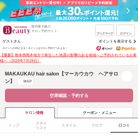
国内最大級の
サロン予約サイト
ブックマーク
ログイン
ゲストさん
ポイントを表示する
ポイントが1%たまる！
ポイントはサロン予約でつかえる！
【重要】熊本県熊本地方で発生した地震の影響のある地域へご予約されているお客
様へ（2026年7月28日）
MAKAUKAU hair salon【マーカウカウ ヘアサロ
ン】
MAP
空席確認・予約する
クーポン・メニュー
サロン情報
スタイ
トップ
スタイル
ブログ
口コミ
リスト