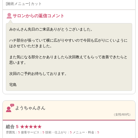
[施術メニュー] カット
サロンからの返信コメント
みかんさん先日のご来店ありがとうございました。
ハチ部分が張っていて横に広がりやすいので今回も広がりにくいように
はさせていただきました。
また気になる部分とかありましたら次回教えてもらって改善できたらと
思います。
次回のご予約お待ちしております。
宅島
ようちゃんさん
（女性/60代）
総合
5
★
★
★
★
★
雰囲気：
5
接客サービス：
5
技術・仕上がり：
5
メニュー・料金：
5