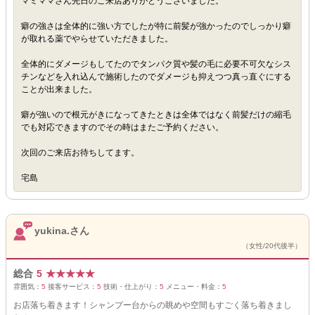
マミママさん先日のご来店ありがとうございました。
癖の強さは全体的に強い方でしたが特に前髪が強かったのでしっかり癖
が取れる薬でやらせていただきました。
全体的にダメージもしてたのでタンパク質や髪の毛に必要不可欠なシス
チンなどを入れ込んで施術したのでダメージも抑えつつ真っ直ぐにする
ことが出来ました。
癖が強いので根元がきになってきたときは全体ではなく前髪だけの縮毛
でも対応できますのでその時はまたご予約ください。
次回のご来店お待ちしてます。
宅島
yukina.さん
（女性/20代後半）
総合
5
★
★
★
★
★
雰囲気：
5
接客サービス：
5
技術・仕上がり：
5
メニュー・料金：
5
お店落ち着きます！シャンプー台からの眺めや空間もすごく落ち着きまし