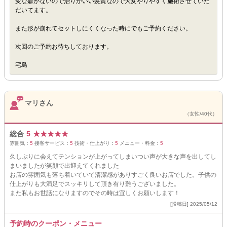
変な癖がないので治りがいい髪質なので大変やりやすく施術させていた
だいてます。
また形が崩れてセットしにくくなった時にでもご予約ください。
次回のご予約お待ちしております。
宅島
マリさん
（女性/40代）
総合
5
★
★
★
★
★
雰囲気：
5
接客サービス：
5
技術・仕上がり：
5
メニュー・料金：
5
久しぶりに会えてテンションが上がってしまいつい声が大きな声を出してし
まいましたが笑顔で出迎えてくれました
お店の雰囲気も落ち着いていて清潔感がありすごく良いお店でした。子供の
仕上がりも大満足でスッキリして頂き有り難うございました。
また私もお世話になりますのでその時は宜しくお願いします！
[投稿日] 2025/05/12
予約時のクーポン・メニュー