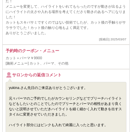
た！
メニューを変更して、ハイライトをいれてもらったのですが動きが出るよう
にハイライトの太さや入れる場所を考えてくださり動きのあるヘアになりま
した！
カットもスキバサミですくのではない技術でしたが、カット後の手触りがサ
ラサラでした！カット後の触り心地もよく満足です。
ありがとうございました。
[投稿日] 2025/03/07
予約時のクーポン・メニュー
カット＋パーマ￥9900
[施術メニュー] カット、パーマ、その他
サロンからの返信コメント
yukina.さん先日のご来店ありがとうございます。
元々パーマのご予約でしたがカウンセリングなどでブリーチハイライト
などもしたいとのことでしたのでブリーチとパーマの相性があまり良く
ないと説明させていただきハイライトを細く細かく入れて動きを出すス
タイルに変更させていただきました。
ハイライト部分にはピンクも入れて綺麗に入ったと思います。