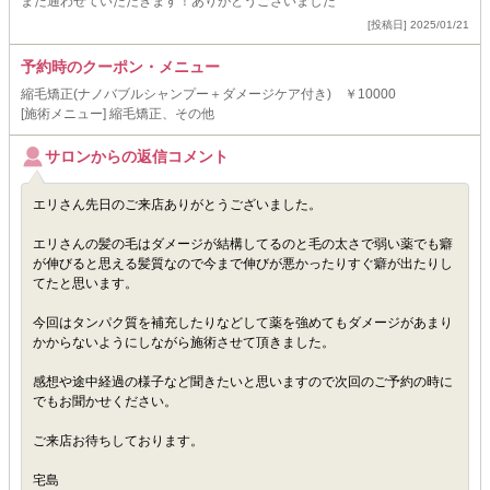
また通わせていただきます！ありがとうございました
[投稿日] 2025/01/21
予約時のクーポン・メニュー
縮毛矯正(ナノバブルシャンプー＋ダメージケア付き) ￥10000
[施術メニュー] 縮毛矯正、その他
サロンからの返信コメント
エリさん先日のご来店ありがとうございました。
エリさんの髪の毛はダメージが結構してるのと毛の太さで弱い薬でも癖
が伸びると思える髪質なので今まで伸びが悪かったりすぐ癖が出たりし
てたと思います。
今回はタンパク質を補充したりなどして薬を強めてもダメージがあまり
かからないようにしながら施術させて頂きました。
感想や途中経過の様子など聞きたいと思いますので次回のご予約の時に
でもお聞かせください。
ご来店お待ちしております。
宅島