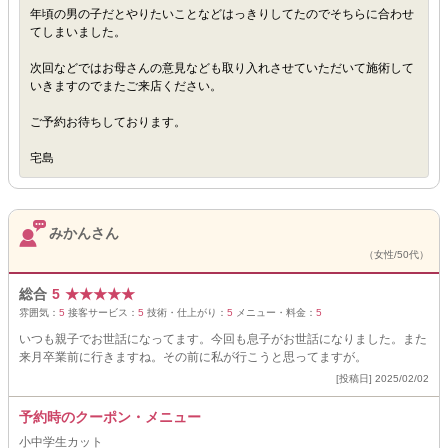
年頃の男の子だとやりたいことなどはっきりしてたのでそちらに合わせ
てしまいました。
次回などではお母さんの意見なども取り入れさせていただいて施術して
いきますのでまたご来店ください。
ご予約お待ちしております。
宅島
みかんさん
（女性/50代）
総合
5
★
★
★
★
★
雰囲気：
5
接客サービス：
5
技術・仕上がり：
5
メニュー・料金：
5
いつも親子でお世話になってます。今回も息子がお世話になりました。また
来月卒業前に行きますね。その前に私が行こうと思ってますが。
[投稿日] 2025/02/02
予約時のクーポン・メニュー
小中学生カット