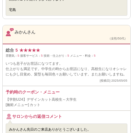
宅島
みかんさん
（女性/50代）
総合
5
★
★
★
★
★
雰囲気：
5
接客サービス：
5
技術・仕上がり：
5
メニュー・料金：
5
いつも息子がお世話になつてます。
仕上がりも満足です。中学生の時からお世話になり、高校生になりオシャレ
にも少し目覚め、髪型も毎回色々お願いしています。またお願いしますね。
[投稿日] 2025/05/05
予約時のクーポン・メニュー
【学割U24】デザインカット高校生～大学生
[施術メニュー] カット
サロンからの返信コメント
みかんさん先日のご来店ありがとうございました。