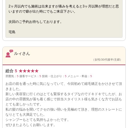
2ヶ月以内でも施術は出来ますが痛みを考えると3ヶ月以降が理想だと思
いますので癖が出た時にでもご来店下さい。
次回のご予約お待ちしております。
宅島
ルィさん
（女性/30代後半/主婦）
総合
5
★
★
★
★
★
雰囲気：
5
接客サービス：
5
技術・仕上がり：
5
メニュー・料金：
5
お店の前を通った時に気になっていて、今回初めて縮毛矯正をかけさせて頂
きました。
新しい美容室に行くのはとても緊張するタイプなのでドキドキでしたが、お
店の中の雰囲気が落ち着く感じで担当スタイリスト様も気さくな方でお話も
とても楽しかったです。
私の髪の悩みを聞いてクセの強い弱いを見極めて頂き、理想のストレートに
なりとても大満足でした。
シャンプーもとても気持ちよかったです。
ぜひまたよろしくお願いします。