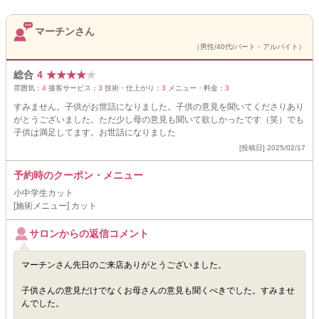
マーチンさん
（男性/40代/パート・アルバイト）
総合
4
★
★
★
★
★
雰囲気：
4
接客サービス：
3
技術・仕上がり：
3
メニュー・料金：
3
すみません。子供がお世話になりました。子供の意見を聞いてくださりあり
がとうございました。ただ少し母の意見も聞いて欲しかったです（笑）でも
子供は満足してます。お世話になりました
[投稿日] 2025/02/17
予約時のクーポン・メニュー
小中学生カット
[施術メニュー] カット
サロンからの返信コメント
マーチンさん先日のご来店ありがとうございました。
子供さんの意見だけでなくお母さんの意見も聞くべきでした。すみませ
んでした。