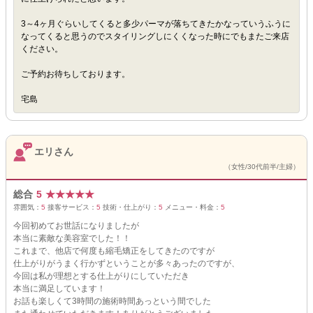
3～4ヶ月ぐらいしてくると多少パーマが落ちてきたかなっていうふうに
なってくると思うのでスタイリングしにくくなった時にでもまたご来店
ください。
ご予約お待ちしております。
宅島
エリさん
（女性/30代前半/主婦）
総合
5
★
★
★
★
★
雰囲気：
5
接客サービス：
5
技術・仕上がり：
5
メニュー・料金：
5
今回初めてお世話になりましたが
本当に素敵な美容室でした！！
これまで、他店で何度も縮毛矯正をしてきたのですが
仕上がりがうまく行かずということが多々あったのですが、
今回は私が理想とする仕上がりにしていただき
本当に満足しています！
お話も楽しくて3時間の施術時間あっという間でした