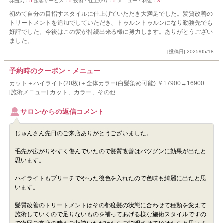
雰囲気：
5
接客サービス：
5
技術・仕上がり：
5
メニュー・料金：
3
初めて自分の目指すスタイルに仕上げていただき大満足でした。髪質改善の
トリートメントを追加でしていただき、トゥルントゥルンになり勤務先でも
好評でした。今後はこの髪が持続出来る様に努力します。ありがとうござい
ました。
[投稿日] 2025/05/18
予約時のクーポン・メニュー
カット＋ハイライト(20枚)＋全体カラー(白髪染め可能) ￥17900→16900
[施術メニュー] カット、カラー、その他
サロンからの返信コメント
じゅんさん先日のご来店ありがとうございました。
毛先が広がりやすく傷んでいたので髪質改善はバツグンに効果が出たと
思います。
ハイライトもブリーチでやった後色を入れたので色味も綺麗に出たと思
います。
髪質改善のトリートメントはその都度髪の状態に合わせて種類を変えて
施術していくので足りないものを補ってあげる様な施術スタイルですの