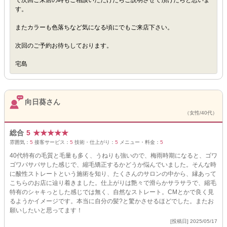
で次回ご来店の時もご相談いただけたらご説明させて頂けたらと思いま
す。
またカラーも色落ちなど気になる頃にでもご来店下さい。
次回のご予約お待ちしております。
宅島
向日葵さん
（女性/40代）
総合
5
★
★
★
★
★
雰囲気：
5
接客サービス：
5
技術・仕上がり：
5
メニュー・料金：
5
40代特有の毛質と毛量も多く、うねりも強いので、梅雨時期になると、ゴワ
ゴワパサパサした感じで、縮毛矯正するかどうか悩んでいました。そんな時
に酸性ストレートという施術を知り、たくさんのサロンの中から、縁あって
こちらのお店に辿り着きました。仕上がりは艶々で滑らかサラサラで、縮毛
特有のシャキっとした感じでは無く、自然なストレート。CMとかで良く見
るようかイメージです。本当に自分の髪?と驚かさせるほどでした。またお
願いしたいと思ってます！
[投稿日] 2025/05/17