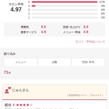
5
67
サロン平均
4
4
4.97
3
0
2
0
1
0
5.0
5.0
雰囲気
技術･仕上がり
4.9
4.9
接客サービス
メニュー･料金
口コミ・平均点について
絞り込み
メニュー
点数
性別･年代
71
件
じゅんさん
（女性/60代/パート・アルバイト）
総合
4
★
★
★
★
★