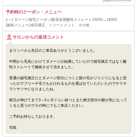
[投稿日] 2025/03/06
予約時のクーポン・メニュー
[ハイダメージ縮毛クーポン]髪質改善酸性ストレート19000→18000
[施術メニュー] 縮毛矯正、トリートメント、その他
サロンからの返信コメント
まりッペさん先日のご来店ありがとうございました。
中間から毛先にかけてダメージが結構していたので縮毛矯正ではなく酸
性ストレートで施術させて頂きました。
普通の縮毛矯正だとダメージ部分につくと髪の毛がジリジリになると思
ったのでブリーチ毛でもかけれるものを選ばせていただいたのでサラサ
ラツヤツヤになりましたね。
根元が伸びてきて3～4ヶ月ぐらい経つとまた根元部分の癖が気になって
くると思うのでその時にでもご来店ください。
ご予約お待ちしております。
宅島