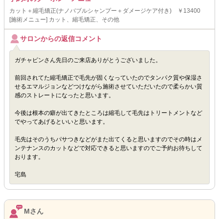
カット＋縮毛矯正(ナノバブルシャンプー＋ダメージケア付き) ￥13400
[施術メニュー] カット、縮毛矯正、その他
サロンからの返信コメント
ガチャピンさん先日のご来店ありがとうございました。
前回されてた縮毛矯正で毛先が固くなっていたのでタンパク質や保湿さ
せるエマルジョンなどつけながら施術させていただいたので柔らかい質
感のストレートになったと思います。
今後は根本の癖が出てきたところは縮毛して毛先はトリートメントなど
でやってあげるといいと思います。
毛先はそのうちパサつきなどがまた出てくると思いますのでその時はメ
ンテナンスのカットなどで対応できると思いますのでご予約お待ちして
おります。
宅島
Mさん