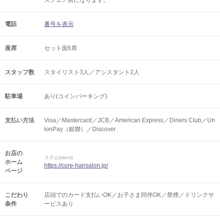
スクエア前になります。
電話
番号を表示
座席
セット面6席
スタッフ数
スタイリスト3人／アシスタント2人
駐車場
あり(コインパーキング)
支払い方法
Visa／Mastercard／JCB／American Express／Diners Club／Un
ionPay（銀聯）／Discover
お店の
ステム(stem)
ホーム
https://core-hairsalon.jp/
ページ
こだわり
店頭でのカード支払いOK／お子さま同伴OK／禁煙／ドリンクサ
条件
ービスあり