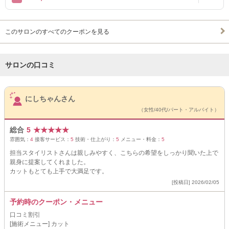
このサロンのすべてのクーポンを見る
サロンの口コミ
サロンPick Up
にしちゃんさん
（女性/40代/パート・アルバイト）
総合
5
★
★
★
★
★
雰囲気：
4
接客サービス：
5
技術・仕上がり：
5
メニュー・料金：
5
担当スタイリストさんは親しみやすく、こちらの希望をしっかり聞いた上で
親身に提案してくれました。
カットもとても上手で大満足です。
[投稿日] 2026/02/05
予約時のクーポン・メニュー
口コミ割引
[施術メニュー] カット