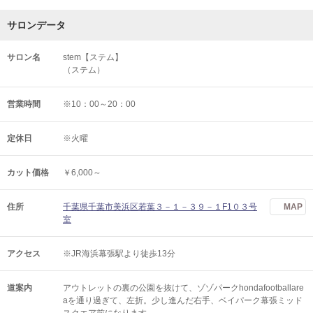
サロンデータ
サロン名
stem【ステム】
（ステム）
営業時間
※10：00～20：00
定休日
※火曜
カット価格
￥6,000～
住所
千葉県千葉市美浜区若葉３－１－３９－１F1０３号
MAP
室
アクセス
※JR海浜幕張駅より徒歩13分
道案内
アウトレットの裏の公園を抜けて、ゾゾパークhondafootballare
aを通り過ぎて、左折。少し進んだ右手、ベイパーク幕張ミッド