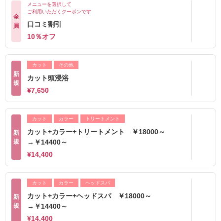
メニューを選択して
ご利用いただくクーポンです
全
口コミ割引
員
10％オフ
カット
その他
新
カット頭浸浴
規
¥7,650
カット
カラー
トリートメント
カット+カラー+トリートメント ￥18000～
新
規
→￥14400～
¥14,400
カット
カラー
ヘッドスパ
カット+カラー+ヘッドスパ ￥18000～
新
規
→￥14400～
¥14,400