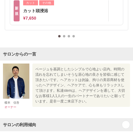
カット
その他
新
カット頭浸浴
規
¥7,650
サロンからの一言
ベージュを基調としたシンプルで心地よい店内。時間の
流れを忘れてしまいそうな居心地の良さを皆様に感じて
頂きたいです。ヘアカットは勿論、拘りの美容商材を使
ったヘアデザイン、ヘアケアで、心も体もリラックスし
て頂けます。私達stemは、ヘアデザインを通して、大切
なお客様1人1人の一生のパートナーでありたいと願って
います。是非一度ご来店下さい。
榎本 信吾
オーナー
サロンの利用傾向