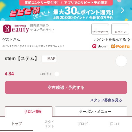
国内最大級の
サロン予約サイト
ブックマーク
ログイン
ゲストさん
ポイントを表示する
ポイントが1%たまる！
ポイントはサロン予約でつかえる！
stem【ステム】
MAP
4.84
（457件）
空席確認・予約する
スタッフ募集を見る
クーポン・メニュー
サロン情報
スタイ
トップ
ブログ
口コミ
リスト