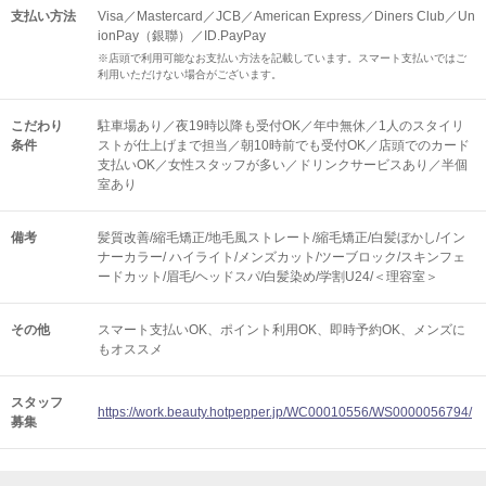
支払い方法
Visa／Mastercard／JCB／American Express／Diners Club／Un
ionPay（銀聯）／ID.PayPay
※店頭で利用可能なお支払い方法を記載しています。スマート支払いではご
利用いただけない場合がございます。
こだわり
駐車場あり／夜19時以降も受付OK／年中無休／1人のスタイリ
条件
ストが仕上げまで担当／朝10時前でも受付OK／店頭でのカード
支払いOK／女性スタッフが多い／ドリンクサービスあり／半個
室あり
備考
髪質改善/縮毛矯正/地毛風ストレート/縮毛矯正/白髪ぼかし/イン
ナーカラー/ ハイライト/メンズカット/ツーブロック/スキンフェ
ードカット/眉毛/ヘッドスパ/白髪染め/学割U24/＜理容室＞
その他
スマート支払いOK
ポイント利用OK
即時予約OK
メンズに
もオススメ
スタッフ
https://work.beauty.hotpepper.jp/WC00010556/WS0000056794/
募集