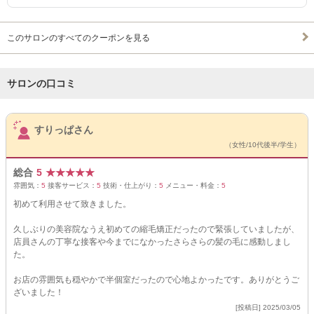
このサロンのすべてのクーポンを見る
サロンの口コミ
サロンPick Up
すりっぱさん
（女性/10代後半/学生）
総合
5
★
★
★
★
★
雰囲気：
5
接客サービス：
5
技術・仕上がり：
5
メニュー・料金：
5
初めて利用させて致きました。
久しぶりの美容院なうえ初めての縮毛矯正だったので緊張していましたが、
店員さんの丁寧な接客や今までになかったさらさらの髪の毛に感動しまし
た。
お店の雰囲気も穏やかで半個室だったので心地よかったです。ありがとうご
ざいました！
[投稿日] 2025/03/05