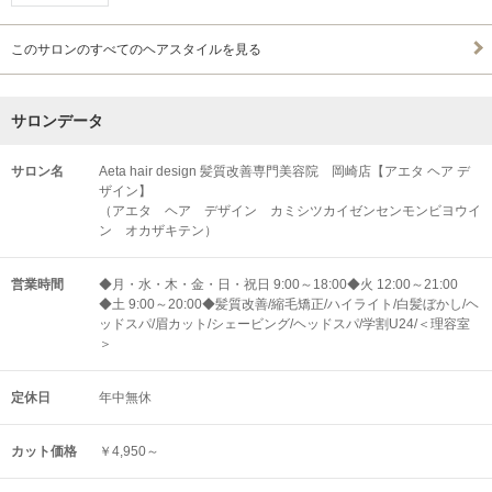
このサロンのすべてのヘアスタイルを見る
サロンデータ
サロン名
Aeta hair design 髪質改善専門美容院 岡崎店【アエタ ヘア デ
ザイン】
（アエタ ヘア デザイン カミシツカイゼンセンモンビヨウイ
ン オカザキテン）
営業時間
◆月・水・木・金・日・祝日 9:00～18:00◆火 12:00～21:00
◆土 9:00～20:00◆髪質改善/縮毛矯正/ハイライト/白髪ぼかし/ヘ
ッドスパ/眉カット/シェービング/ヘッドスパ/学割U24/＜理容室
＞
定休日
年中無休
カット価格
￥4,950～