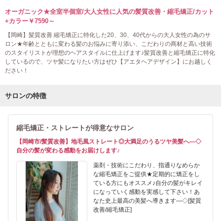
オーガニック★全室半個室/大人女性に人気の髪質改善・縮毛矯正/カット
+カラー￥7590～
【岡崎】髪質改善 縮毛矯正に特化した20、30、40代からの大人女性の為のサ
ロン★年齢とともに変わる髪のお悩みに寄り添い、こだわりの商材と高い技術
のスタイリストが理想のヘアスタイルに仕上げます♪髪質改善と縮毛矯正に特化
しているので、ツヤ髪になりたい方はぜひ【アエタヘアデザイン】にお越しく
ださい！
サロンの特徴
縮毛矯正・ストレートが得意なサロン
【岡崎市/髪質改善】地毛風ストレート◎大満足のうるツヤ美髪へ―◇
自分の髪が変わる感動をお届けします♪
薬剤・技術にこだわり、指通りなめらか
な縮毛矯正をご提供★定期的に矯正をし
ている方にもオススメ♪自分の髪がキレイ
になっていく感動を実感して下さい！あ
なた史上最高の美髪へ導きます―◇[髪質
改善/縮毛矯正]