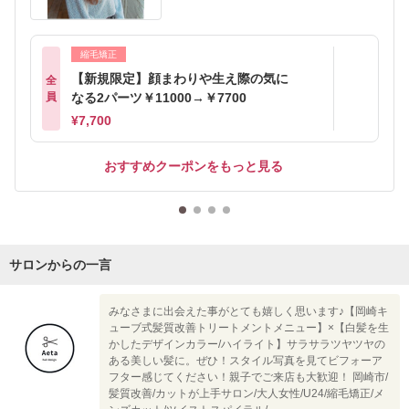
縮毛矯正
【新規限定】顔まわりや生え際の気に
全
員
なる2パーツ￥11000→￥7700
¥7,700
おすすめクーポンをもっと見る
サロンからの一言
みなさまに出会えた事がとても嬉しく思います♪【岡崎キ
ューブ式髪質改善トリートメントメニュー】×【白髪を生
かしたデザインカラー/ハイライト】サラサラツヤツヤの
ある美しい髪に。ぜひ！スタイル写真を見てビフォーア
フター感じてください！親子でご来店も大歓迎！ 岡崎市/
髪質改善/カットが上手サロン/大人女性/U24/縮毛矯正/メ