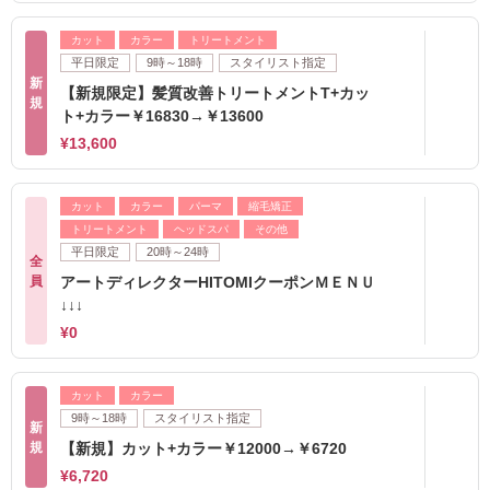
カット
カラー
トリートメント
平日限定
9時～18時
スタイリスト指定
新
【新規限定】髪質改善トリートメントT+カッ
規
ト+カラー￥16830→￥13600
¥13,600
カット
カラー
パーマ
縮毛矯正
トリートメント
ヘッドスパ
その他
平日限定
20時～24時
全
員
アートディレクターHITOMIクーポンＭＥＮＵ
↓↓↓
¥0
カット
カラー
9時～18時
スタイリスト指定
新
規
【新規】カット+カラー￥12000→￥6720
¥6,720