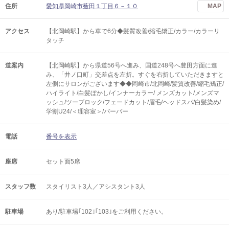
住所
愛知県岡崎市薮田１丁目６－１０
MAP
アクセス
【北岡崎駅】から車で6分◆髪質改善/縮毛矯正/カラー/カラーリ
タッチ
道案内
【北岡崎駅】から県道56号へ進み、国道248号へ豊田方面に進
み、「井ノ口町」交差点を左折。すぐを右折していただきますと
左側にサロンがございます◆◆岡崎市/北岡崎/髪質改善/縮毛矯正/
ハイライト/白髪ぼかし/インナーカラー/ メンズカット/メンズマ
ッシュ/ツーブロック/フェードカット/眉毛/ヘッドスパ/白髪染め/
学割U24/＜理容室＞/バーバー
電話
番号を表示
座席
セット面5席
スタッフ数
スタイリスト3人／アシスタント3人
駐車場
あり/駐車場｢102｣｢103｣をご利用ください。