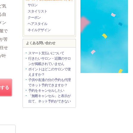
サロン
ど気
スタイリスト
る自
クーポン
メン
ヘアスタイル
ネイルデザイン
屋で
が苦
よくある問い合わせ
任せ
スマート支払いについて
が叶
行きたいサロン・近隣のサロ
ンが掲載されていません
ポイントはどこのサロンで使
えますか？
子供や友達の分の予約も代理
でネット予約できますか？
約する
予約をキャンセルしたい
「無断キャンセル」と表示が
出て、ネット予約ができない