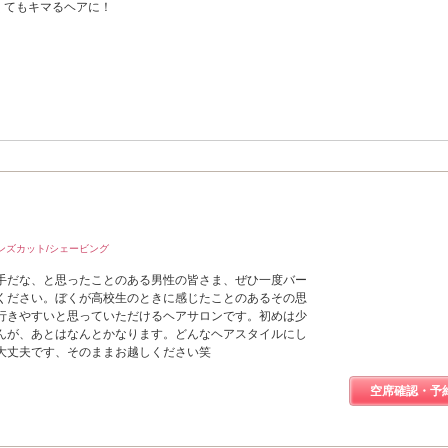
くてもキマるヘアに！
ンズカット/シェービング
手だな、と思ったことのある男性の皆さま、ぜひ一度バー
ください。ぼくが高校生のときに感じたことのあるその思
行きやすいと思っていただけるヘアサロンです。初めは少
んが、あとはなんとかなります。どんなヘアスタイルにし
大丈夫です、そのままお越しください笑
空席確認・予