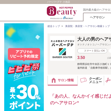
バーバーグテ 小池店
国内最大級のヘアサロ
ヘアサロン
総合トップ
>
美容院・美容室・ヘアサロン検索トップ
大人の男のヘア
オトナノオトコノヘアサロン
スマート支払いOK
3.50
（1
静岡県浜松市中央区小池町１
遠州鉄道 「自動車学校前駅」
クーポン
サロン情報
メニュー
「あの人、なんかイイ感じだ
のヘアサロン”