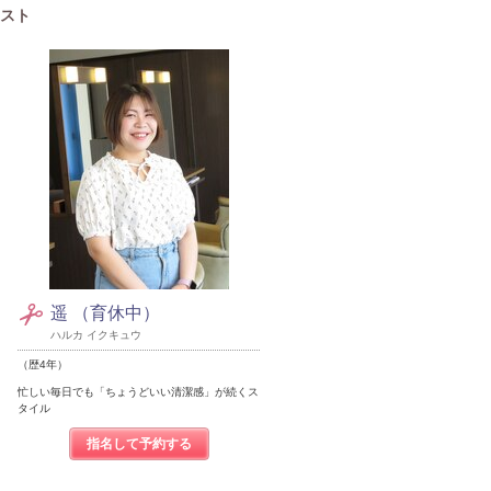
リスト
遥 （育休中）
ハルカ イクキュウ
（歴4年）
忙しい毎日でも「ちょうどいい清潔感」が続くス
タイル
指名して予約する