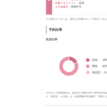
対象スタイリスト：
全員
その他条件：
併用不可
※人気のクーポンは、直近1カ月間のネット予約データ
予約比率
性別比率
女性
18
男性
82
未設定・そ
※サロンの利用傾向は、直近3カ月間のHOT PEPPER 
※「未設定・その他」は、会員情報の性別欄で「回答し