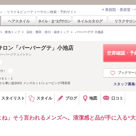
美容院・美容室・
ン ・リラク＆ビューティーサロン検索・予約サイト
ヘアスタイル
ネイル・まつげサロン
ネイルカタログ
リラクサロ
>
東海トップ
>
浜松・磐田・掛川・袋井トップ
>
バーバーグテ 小池店
サロン「バーバーグテ」小池店
空席確認・予
バーバーグテコイケテン
0件）
ブックマー
９６１－１
から東に徒歩9分 メンズカット/シェービング/理容室
スタッフ募集
スタイリスト
スタイル
ブログ
地図
口コミ
よね」そう言われるメンズへ。清潔感と品が手に入る“大