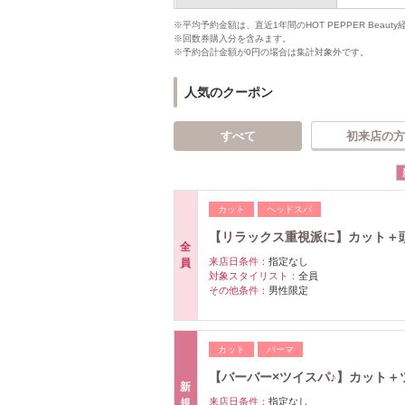
※平均予約金額は、直近1年間のHOT PEPPER Bea
※回数券購入分を含みます。
※予約合計金額が0円の場合は集計対象外です。
人気のクーポン
すべて
初来店の方
カット
ヘッドスパ
【リラックス重視派に】カット＋頭皮
全
来店日条件：
指定なし
員
対象スタイリスト：
全員
その他条件：
男性限定
カット
パーマ
【バーバー×ツイスパ♪】カット＋ツ
新
来店日条件：
指定なし
規