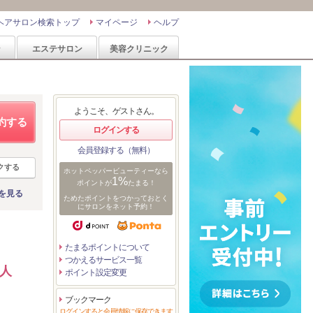
ヘアサロン検索トップ
マイページ
ヘルプ
ン
エステサロン
美容クリニック
ようこそ、ゲストさん。
約する
ログインする
会員登録する（無料）
クする
ホットペッパービューティーなら
1%
ポイントが
たまる！
を見る
ためたポイントをつかっておとく
にサロンをネット予約！
たまるポイントについて
つかえるサービス一覧
人
ポイント設定変更
ブックマーク
ログインすると会員情報に保存できます