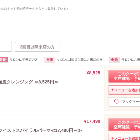
uty経由のネット予約時データをもとに集計しています。
2回目以降来店の方
新規
サロンに初来店の方
再来
サロンに2回目以降にご来店の方
全員
サロンにご
¥8,525
このクーポ
空席確認・予
クレンジング ≪8,525円≫
メニューを追加
ブックマー
¥17,490
このクーポ
空席確認・予
イストスパイラルパーマ≪17,490円～≫
メニューを追加