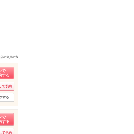
来店の全員の方
ンで
約する
して予約
クする
ンで
約する
して予約