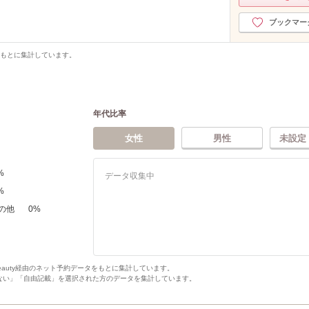
ブックマー
をもとに集計しています。
年代比率
女性
男性
未設定
%
データ収集中
%
の他
0
%
Beauty経由のネット予約データをもとに集計しています。
ない」「自由記載」を選択された方のデータを集計しています。