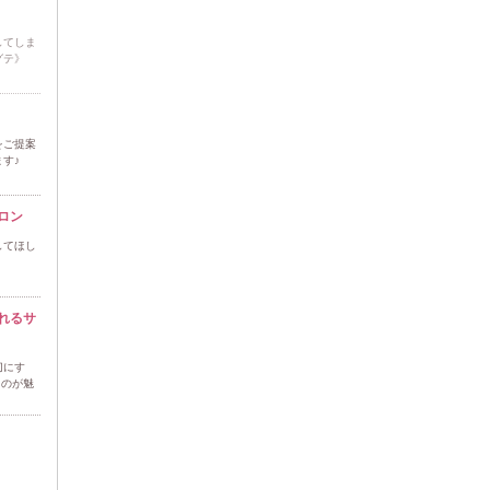
してしま
グテ》
をご提案
す♪
ロン
してほし
れるサ
切にす
るのが魅