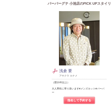
バーバーグテ 小池店のPICK UPスタイ
浅倉 要
アサクラ カナメ
（歴20年以上）
大人男性に寄り添います#メンズカット#バーバ
ー
指名して予約する