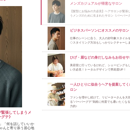
メンズカジュアルが得意なサロン
【髪型にお悩みの方必見】ヘアサロンが緊張
うメンズのために生まれたサロン《バーバー
ビジネスパーソンにオススメのサロン
仕事のシーンに合う、大人の好印象スタイル
◇スタイリング方法もしっかりレクチャーしま
ひげ・眉などの身だしなみもお任せサ
美容室に行っているけれど、シェービングも
い方必見！トータルデザインで男前度UP！
一人ひとりに似合うヘアを提案してく
ロン
ファンを増やし続けて、リピーターさんを大
る"バーバーグテ"気軽に何度でも通いたくな
力的♪
が緊張してしまうメ
ーグテ》
」「何を話していいか
ゃんと寄り添う居心地