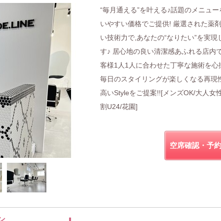
“毎月通える”を叶える♪話題のメニュー
いやすい価格でご提供! 厳選された薬
い技術力で,あなたの“なりたい”を実現
す♪ 居心地の良い清潔感あふれる店内で
客様1人1人に合わせた丁寧な施術を心
毎日のスタイリングが楽しくなる再現
高いStyleをご提案!![メンズOK/大人女
割U24/花園]
空席確認・予
ン