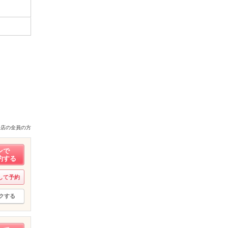
来店の全員の方
ンで
約する
して予約
クする