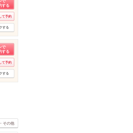
ンで
約する
して予約
クする
ンで
約する
して予約
クする
・その他