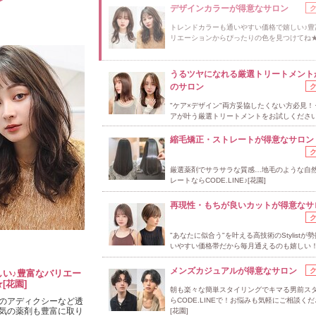
デザインカラーが得意なサロン
トレンドカラーも通いやすい価格で嬉しい♪豊
リエーションからぴったりの色を見つけてね★
うるツヤになれる厳選トリートメント
のサロン
"ケア×デザイン"両方妥協したくない方必見！
アが叶う厳選トリートメントをお試しください♪
縮毛矯正・ストレートが得意なサロン
厳選薬剤でサラサラな質感…地毛のような自
レートならCODE.LINE♪[花園]
再現性・もちが良いカットが得意なサ
"あなたに似合う"を叶える高技術のStylistが
いやすい価格帯だから毎月通えるのも嬉しい！
メンズカジュアルが得意なサロン
い♪豊富なバリエー
[花園]
朝も楽々な簡単スタイリングでキマる男前ス
のアディクシーなど透
らCODE.LINEで！お悩みも気軽にご相談く
気の薬剤も豊富に取り
[花園]