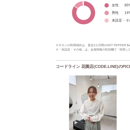
女性
85
男性
14
未設定・そ
※サロンの利用傾向は、直近3カ月間のHOT PEPPER 
※「未設定・その他」は、会員情報の性別欄で「回答し
コードライン 花園店(CODE.LINE)のPI