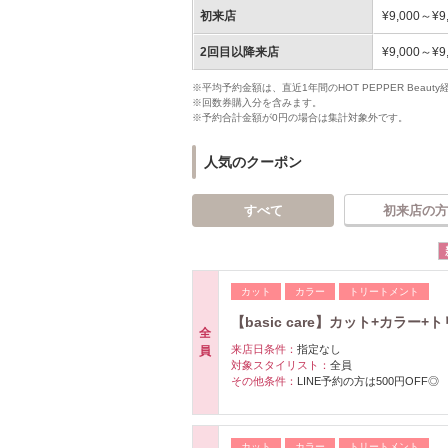
初来店
¥9,000～¥9
2回目以降来店
¥9,000～¥9
※平均予約金額は、直近1年間のHOT PEPPER Bea
※回数券購入分を含みます。
※予約合計金額が0円の場合は集計対象外です。
人気のクーポン
すべて
初来店の方
カット
カラー
トリートメント
【basic care】カット+カラー+
全
来店日条件：
指定なし
員
対象スタイリスト：
全員
その他条件：
LINE予約の方は500円OFF◎
カット
カラー
トリートメント