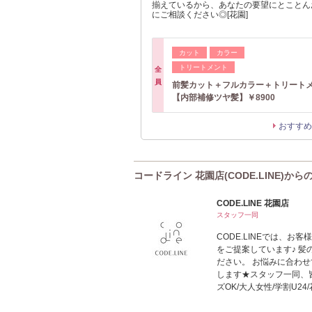
揃えているから、あなたの要望にとことん
にご相談ください◎[花園]
カット
カラー
トリートメント
全
員
前髪カット＋フルカラー＋トリート
【内部補修ツヤ髪】￥8900
おすすめ
コードライン 花園店(CODE.LINE)から
CODE.LINE 花園店
スタッフ一同
CODE.LINEでは、
をご提案しています♪ 
ださい。 お悩みに合わせ
します★スタッフ一同、
ズOK/大人女性/学割U24/