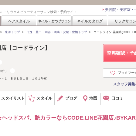
美容院・美容室・
ン ・リラク＆ビューティーサロン検索・予約サイト
ヘアスタイル
ネイル・まつげサロン
ネイルカタログ
リラクサロ
>
東海トップ
>
日進・豊田・刈谷・岡崎・安城・豊橋トップ
>
コードライン 花園店(CODE.LIN
 花園店【コードライン】
空席確認・予
06件）
ブックマー
９－１ ＢＵＬＳ１８ １０１号室
スタッフ募集
スタイリスト
スタイル
ブログ
地図
口コミ
ッドスパ、艶カラーならCODE.LINE花園店♪BYKAR