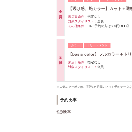
【透け感、艶カラー】カット＋透明
全
来店日条件：
指定なし
員
対象スタイリスト：
全員
その他条件：
LINE予約の方は500円OFF◎
カラー
トリートメント
【basic color】フルカラー＋ト
全
来店日条件：
指定なし
員
対象スタイリスト：
全員
※人気のクーポンは、直近1カ月間のネット予約データ
予約比率
性別比率