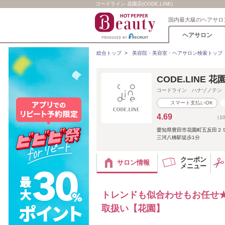
コードライン 花園店(CODE.LINE)
国内最大級のヘアサロ
ヘアサロン
総合トップ
>
美容院・美容室・ヘアサロン検索トップ
CODE.LINE
コードライン ハナゾノテン
スマート支払いOK
4.69
（1
愛知県豊田市花園町五反田２
三河八橋駅徒歩1分
クーポン
サロン情報
メニュー
トレンドも似合わせもお任せ★ヘ
取扱い【花園】