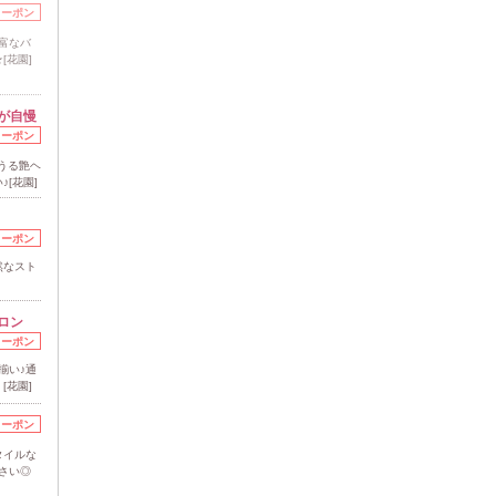
クーポン
富なバ
[花園]
が自慢
クーポン
うる艶ヘ
[花園]
クーポン
然なスト
ロン
クーポン
勢揃い♪通
[花園]
クーポン
タイルな
ださい◎