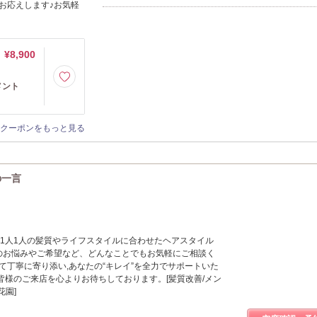
お応えします♪お気軽
¥8,900
メント
クーポンをもっと見る
の一言
お客様1人1人の髪質やライフスタイルに合わせたヘアスタイル
髪のお悩みやご希望など、どんなことでもお気軽にご相談く
て丁寧に寄り添い,あなたの“キレイ”を全力でサポートいた
皆様のご来店を心よりお待ちしております。[髪質改善/メン
花園]