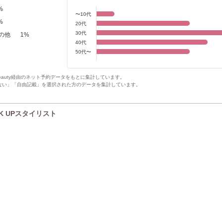
%
〜10代
%
20代
30代
の他
1
%
40代
50代〜
Beauty経由のネット予約データをもとに集計しています。
ない」「自由記載」を選択された方のデータを集計しています。
CK UPスタイリスト