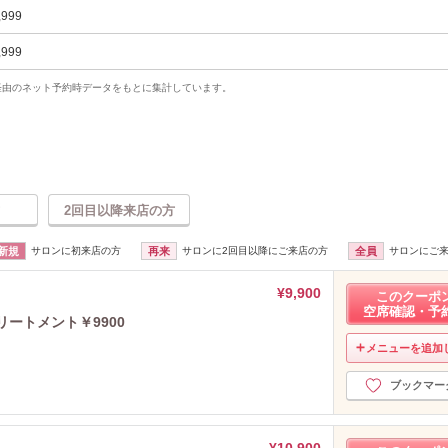
,999
,999
uty経由のネット予約時データをもとに集計しています。
2回目以降来店の方
新規
サロンに初来店の方
再来
サロンに2回目以降にご来店の方
全員
サロンにご
¥9,900
このクーポ
空席確認・予
トリートメント￥9900
メニューを追加
ブックマー
¥10,900