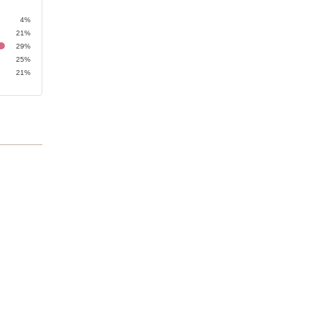
4%
21%
29%
25%
21%