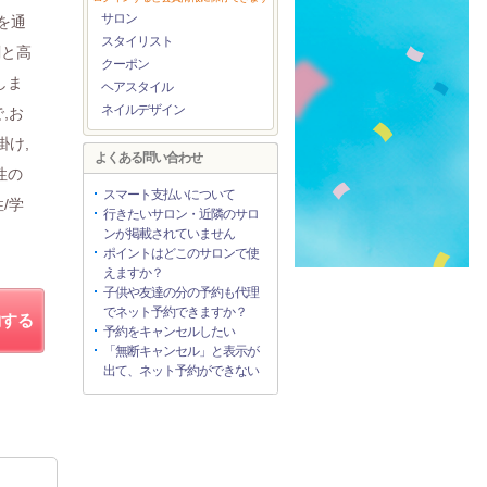
サロン
を通
スタイリスト
剤と高
クーポン
しま
ヘアスタイル
ネイルデザイン
,お
掛け,
よくある問い合わせ
性の
スマート支払いについて
性/学
行きたいサロン・近隣のサロ
ンが掲載されていません
ポイントはどこのサロンで使
えますか？
子供や友達の分の予約も代理
でネット予約できますか？
約する
予約をキャンセルしたい
「無断キャンセル」と表示が
出て、ネット予約ができない