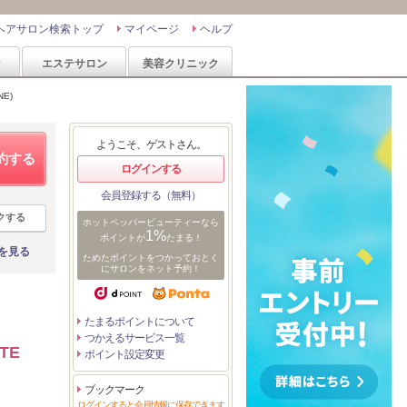
ヘアサロン検索トップ
マイページ
ヘルプ
ン
エステサロン
美容クリニック
E)
ようこそ、ゲストさん。
約する
ログインする
会員登録する（無料）
クする
ホットペッパービューティーなら
1%
ポイントが
たまる！
を見る
ためたポイントをつかっておとく
にサロンをネット予約！
たまるポイントについて
つかえるサービス一覧
TE
ポイント設定変更
ブックマーク
ログインすると会員情報に保存できます