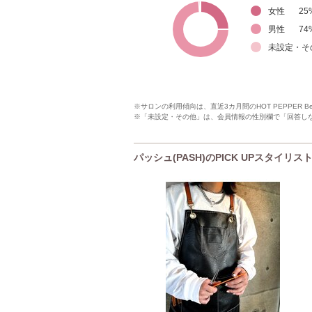
女性
25
男性
74
未設定・そ
※サロンの利用傾向は、直近3カ月間のHOT PEPPER 
※「未設定・その他」は、会員情報の性別欄で「回答し
パッシュ(PASH)のPICK UPスタイリス