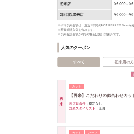
初来店
¥6,000～¥6
2回目以降来店
¥6,000～¥6
※平均予約金額は、直近1年間のHOT PEPPER Bea
※回数券購入分を含みます。
※予約合計金額が0円の場合は集計対象外です。
人気のクーポン
すべて
初来店の方
カット
【再来】こだわりの似合わせカッ
再
来店日条件：
指定なし
来
対象スタイリスト：
全員
カット
パーマ