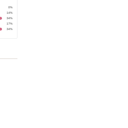
0%
14%
34%
17%
34%