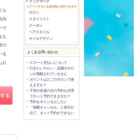
ブックマーク
ログインすると会員情報に保存できます
イル
サロン
店内
スタイリスト
クーポン
ーマ
ヘアスタイル
はも
ネイルデザイン
歴の
よくある問い合わせ
いる
もお
スマート支払いについて
行きたいサロン・近隣のサロ
ンが掲載されていません
ポイントはどこのサロンで使
えますか？
子供や友達の分の予約も代理
約する
でネット予約できますか？
予約をキャンセルしたい
「無断キャンセル」と表示が
出て、ネット予約ができない