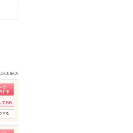
来店の全員の方
ンで
約する
して予約
クする