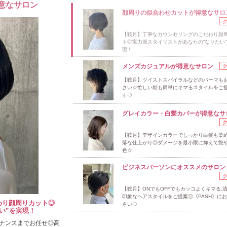
意なサロン
顔周りの似合わせカットが得意なサロ
【鞍月】丁寧なカウンセリングのこだわり顔
ト◎実力派スタイリストがあなたの”なりたい
現！
メンズカジュアルが得意なサロン
【鞍月】ツイストスパイラルなどのパーマも
さい☆忙しい朝も簡単にキマるスタイルをご
す◇
グレイカラー・白髪カバーが得意なサ
【鞍月】デザインカラーでしっかり白髪も染
落な仕上がり◎ダメージを最小限に抑えて艶
色☆
ビジネスパーソンにオススメのサロン
【鞍月】ONでもOFFでもカッコよくキマる,
印象なヘアスタイルをご提案◎《PASH》に
わり顔周りカット◎
さい◇
い”を実現！
ナンスまでお任せ◎高