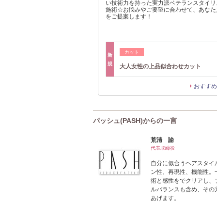
い技術力を持った実力派ベテランスタイリ
施術☆お悩みやご要望に合わせて、あなた
をご提案します！
カット
新
規
大人女性の上品似合わせカット
おすすめ
パッシュ(PASH)からの一言
荒清 諭
代表取締役
自分に似合うヘアスタイル
ン性、再現性、機能性。
術と感性をでクリアし、
ルバランスも含め、その
あげます。