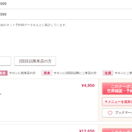
,999
,999
uty経由のネット予約時データをもとに集計しています。
2回目以降来店の方
新規
サロンに初来店の方
再来
サロンに2回目以降にご来店の方
全員
サロンにご
¥4,950
このクーポ
空席確認・予
ト
メニューを追加
ブックマー
¥12,650