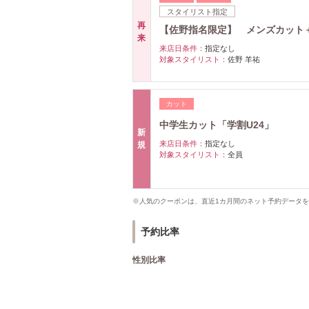
スタイリスト指定
再
【佐野指名限定】 メンズカット
来
来店日条件：
指定なし
対象スタイリスト：
佐野 羊祐
カット
中学生カット「学割U24」
新
来店日条件：
指定なし
規
対象スタイリスト：
全員
※人気のクーポンは、直近1カ月間のネット予約データ
予約比率
性別比率