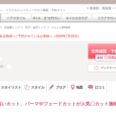
美容院・美容室・
ン ・リラク＆ビューティーサロン検索・予約サイト
ヘアスタイル
ネイル・まつげサロン
ネイルカタログ
リラクサロ
>
北信越トップ
>
石川・金沢トップ
>
パッシュ(PASH)
る地域へご予約されているお客様へ（2026年7月28日）
空席確認・予
◯
空席
本日
8件）
ブックマー
５
スタイリスト
スタイル
ブログ
地図
口コミ
高いカット、パーマやフェードカットが人気〇カット施