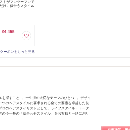
ストがマンツーマンで
だけに似合うスタイル
¥4,455
クーポンをもっと見る
を探すこと...。一生涯の大切なテーマのひとつ...。デザイ
一つのヘアスタイルに要求される全ての要素を卓越した技
プロのヘアスタイリストとして、ライフスタイル・トータ
方の今一番の「似合わせスタイル」をお客様と一緒に創り