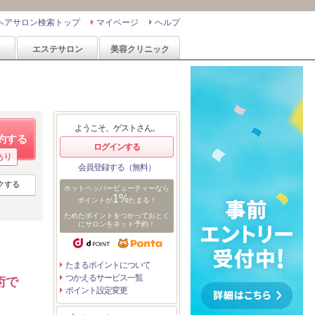
ヘアサロン検索トップ
マイページ
ヘルプ
ン
エステサロン
美容クリニック
ようこそ、ゲストさん。
約する
ログインする
あり
会員登録する（無料）
クする
ホットペッパービューティーなら
1%
ポイントが
たまる！
ためたポイントをつかっておとく
にサロンをネット予約！
たまるポイントについて
つかえるサービス一覧
術で
ポイント設定変更