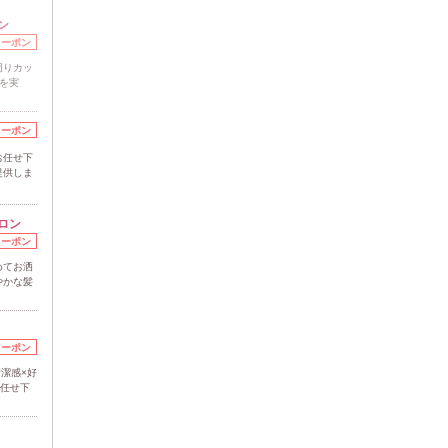
ン
クーポン
周りカッ
”を実
クーポン
お任せ下
提供しま
ロン
クーポン
めてお洒
やかな髪
クーポン
清潔感×好
お任せ下