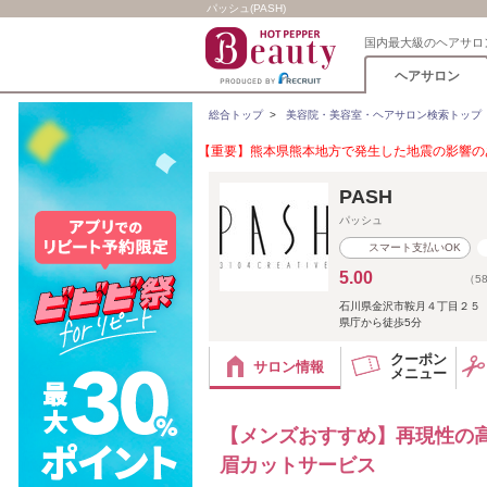
パッシュ(PASH)
国内最大級のヘアサロ
ヘアサロン
総合トップ
>
美容院・美容室・ヘアサロン検索トップ
【重要】熊本県熊本地方で発生した地震の影響のあ
PASH
パッシュ
スマート支払いOK
5.00
（5
石川県金沢市鞍月４丁目２
県庁から徒歩5分
クーポン
サロン情報
メニュー
【メンズおすすめ】再現性の
眉カットサービス