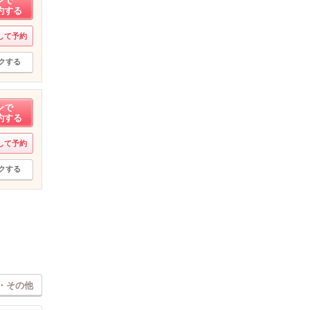
ンで
約する
して予約
クする
ンで
約する
して予約
クする
・その他