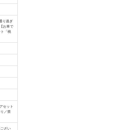
通り過ぎ
【お車で
ート「桃
ヘアセット
あり／禁
がござい