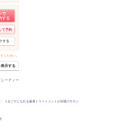
ンで
約する
して予約
クする
いてください。
を表示する
ビューティー
うるツヤになれる厳選トリートメントが自慢のサロン
他