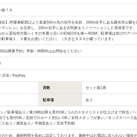
小路７９
合】JR栗東駅西口より直進500ｍ先の信号を右折、200m左手にある圓光寺公園を
ケマシレン）を左折し、200ｍ右手にある古民家をリノベーションした美容室です。
から霊仙寺方面へくすの木通り沿いのENEOSを南へ400M。駐車場は並びのアパ
の駐車場１、２番をお使いください。（大きなタヌキが建っています）
0（19:00以降要予約）早朝・時間外はお問合せください
り
d／JCB／PayPay
席数
セット面1席
駐車場
あり
ロン／駐車場あり／夜19時以降も受付OK／1人のスタイリストが仕上げまで担当／
時前でも受付OK／店頭でのカード支払いOK／女性スタッフが多い／キッズスペース
ビスあり／個室あり／半個室あり／完全予約制
りのため、施術時間を長めに設定しております。施術中はお電話に出られない場合