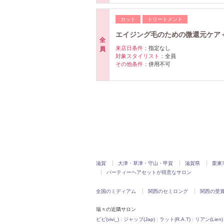
カット
トリートメント
エイジング毛のための微還元ケア
全
来店日条件：
指定なし
員
対象スタイリスト：
全員
その他条件：
併用不可
滋賀
大津・草津・守山・甲賀
滋賀県
栗東
パーティーヘアセットが得意なサロン
全国のミディアム
関西のセミロング
関西の受
瑞々の近隣サロン
ビビ(vivi_)
|
ジャップ(Jap)
|
ラット(R.A.T)
|
リアン(Lien)