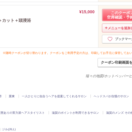
¥15,000
このクーポ
空席確認・予
＋カット＋頭浸浴
メニューを追加
ブックマー
※随時クーポンが切り替わります。クーポンをご利用予定の方は、印刷してお手元に保管してお
クーポン印刷画面
瑞々の地図/ホットペッパー
市
栗東
一人ひとりに似合うヘアを提案してくれるサロン
ヘッドスパが自慢のサロン
賞歴ありの実力派ヘアスタイリスト
滋賀のポイントが利用できるサロン
滋賀のメンズ その
|
ジル(JILL)