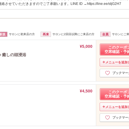
せていただきますのでご了承願います。LINE ID →https://line.ee/stjG2H7
新規
サロンに初来店の方
再来
サロンに2回目以降にご来店の方
全員
サロンにご
¥5,000
このクーポ
空席確認・予
＋癒しの頭浸浴
メニューを追加
ブックマー
¥4,500
このクーポ
空席確認・予
メニューを追加
ブックマー