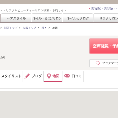
美容院・美容室・
ン ・リラク＆ビューティーサロン検索・予約サイト
ヘアスタイル
ネイル・まつげサロン
ネイルカタログ
リラクサロ
>
関西トップ
>
滋賀トップ
>
瑞々
>
地図
空席確認・予
場あり
ブックマー
スタイリスト
ブログ
地図
口コミ