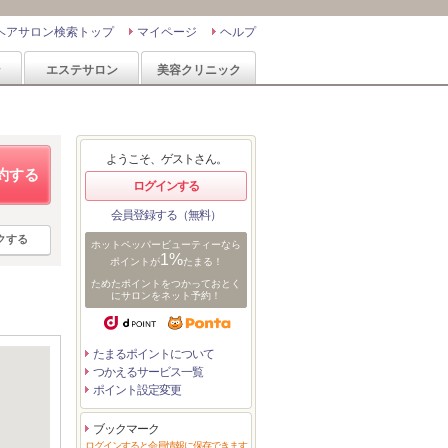
ヘアサロン検索トップ
マイページ
ヘルプ
ン
エステサロン
美容クリニック
ようこそ、ゲストさん。
約する
ログインする
会員登録する（無料）
クする
ホットペッパービューティーなら
1%
ポイントが
たまる！
ためたポイントをつかっておとく
にサロンをネット予約！
たまるポイントについて
つかえるサービス一覧
ポイント設定変更
ブックマーク
ログインすると会員情報に保存できます