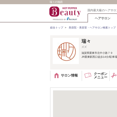
瑞々の地図
国内最大級のヘアサロ
ヘアサロン
総合トップ
>
美容院・美容室・ヘアサロン検索トップ
瑞々
ズズ
滋賀県栗東市北中小路７９
JR栗東駅西口徒歩14分/駐車
クーポン
サロン情報
メニュー