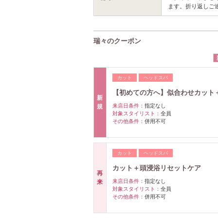
ます。折り返しご連絡さ
瑞々のクーポン
カット
ヘッドスパ
【初めての方へ】似合わせカット
新
来店日条件：
指定なし
規
対象スタイリスト：
全員
その他条件：
併用不可
カット
ヘッドスパ
カット＋頭浸浴リセットケア
再
来店日条件：
指定なし
来
対象スタイリスト：
全員
その他条件：
併用不可