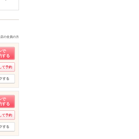
来店の全員の方
ンで
約する
して予約
クする
ンで
約する
して予約
クする