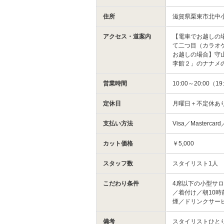
住所
滋賀県栗東市北中
アクセス・道案内
【電車でお越しの場
て二つ目（カラオ
お越しの場合】守山
李館２」のナナメ
営業時間
10:00～20:0
定休日
月曜日＋不定休あ
支払い方法
Visa／Mastercar
カット価格
￥5,000
スタッフ数
スタイリスト1人
こだわり条件
4席以下の小型サ
／着付け／朝10
煙／ドリンクサー
備考
スタイリストひと