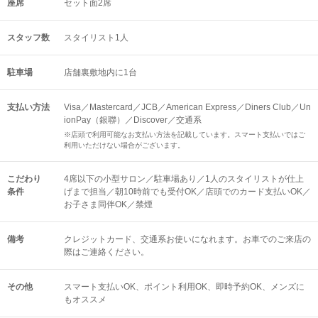
座席
セット面2席
スタッフ数
スタイリスト1人
駐車場
店舗裏敷地内に1台
支払い方法
Visa／Mastercard／JCB／American Express／Diners Club／Un
ionPay（銀聯）／Discover／交通系
※店頭で利用可能なお支払い方法を記載しています。スマート支払いではご
利用いただけない場合がございます。
こだわり
4席以下の小型サロン／駐車場あり／1人のスタイリストが仕上
条件
げまで担当／朝10時前でも受付OK／店頭でのカード支払いOK／
お子さま同伴OK／禁煙
備考
クレジットカード、交通系お使いになれます。お車でのご来店の
際はご連絡ください。
その他
スマート支払いOK
ポイント利用OK
即時予約OK
メンズに
もオススメ