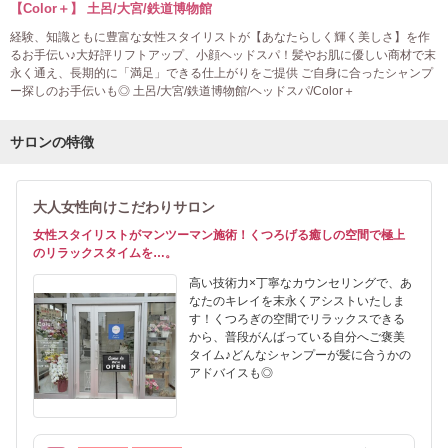
【Color＋】 土呂/大宮/鉄道博物館
経験、知識ともに豊富な女性スタイリストが【あなたらしく輝く美しさ】を作
るお手伝い♪大好評リフトアップ、小顔ヘッドスパ！髪やお肌に優しい商材で末
永く通え、長期的に「満足」できる仕上がりをご提供 ご自身に合ったシャンプ
ー探しのお手伝いも◎ 土呂/大宮/鉄道博物館/ヘッドスパ/Color＋
サロンの特徴
大人女性向けこだわりサロン
女性スタイリストがマンツーマン施術！くつろげる癒しの空間で極上
のリラックスタイムを…。
高い技術力×丁寧なカウンセリングで、あ
なたのキレイを末永くアシストいたしま
す！くつろぎの空間でリラックスできる
から、普段がんばっている自分へご褒美
タイム♪どんなシャンプーが髪に合うかの
アドバイスも◎