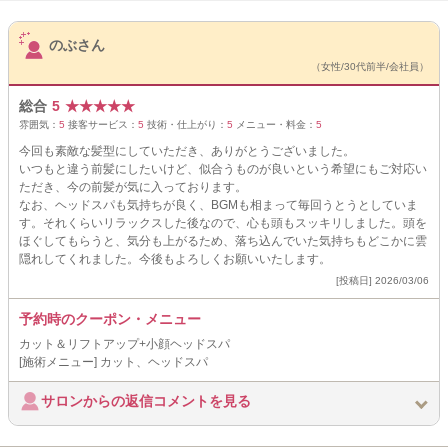
サロンPick Up
のぶさん
（女性/30代前半/会社員）
総合
5
★
★
★
★
★
雰囲気：
5
接客サービス：
5
技術・仕上がり：
5
メニュー・料金：
5
今回も素敵な髪型にしていただき、ありがとうございました。
いつもと違う前髪にしたいけど、似合うものが良いという希望にもご対応い
ただき、今の前髪が気に入っております。
なお、ヘッドスパも気持ちが良く、BGMも相まって毎回うとうとしていま
す。それくらいリラックスした後なので、心も頭もスッキリしました。頭を
ほぐしてもらうと、気分も上がるため、落ち込んでいた気持ちもどこかに雲
隠れしてくれました。今後もよろしくお願いいたします。
[投稿日] 2026/03/06
予約時のクーポン・メニュー
カット＆リフトアップ+小顔ヘッドスパ
[施術メニュー] カット、ヘッドスパ
サロンからの返信コメントを見る