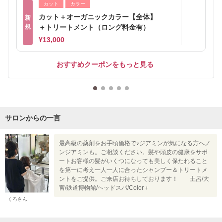
カット
カラー
カット＋オーガニックカラー【全体】
新
規
＋トリートメント（ロング料金有）
¥13,000
おすすめクーポンをもっと見る
サロンからの一言
最高級の薬剤をお手頃価格で♪ジアミンが気になる方へノ
ンジアミンも。ご相談ください。髪や頭皮の健康をサポ
ートお客様の髪がいくつになっても美しく保たれること
を第一に考え一人一人に合ったシャンプー＆トリートメ
ントをご提供。ご来店お待ちしております！ 土呂/大
宮/鉄道博物館/ヘッドスパ/Color＋
くろさん