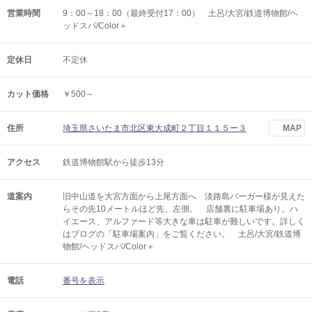
営業時間
9：00～18：00（最終受付17：00） 土呂/大宮/鉄道博物館/ヘ
ッドスパ/Color＋
定休日
不定休
カット価格
￥500～
住所
埼玉県さいたま市北区東大成町２丁目１１５ー３
MAP
アクセス
鉄道博物館駅から徒歩13分
道案内
旧中山道を大宮方面から上尾方面へ 淡路島バーガー様が見えた
らその先10メートルほど先、左側。 店舗裏に駐車場あり。ハ
イエース、アルファード等大きな車は駐車が難しいです。詳しく
はブログの「駐車場案内」をご覧ください。 土呂/大宮/鉄道博
物館/ヘッドスパ/Color＋
電話
番号を表示