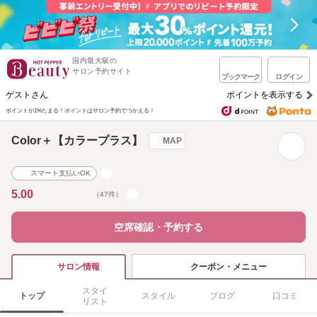
国内最大級の
サロン予約サイト
ブックマーク
ログイン
ゲストさん
ポイントを表示する
ポイントが1%たまる！
ポイントはサロン予約でつかえる！
Color＋【カラープラス】
MAP
スマート支払いOK
5.00
（47件）
空席確認・予約する
クーポン・メニュー
サロン情報
スタイ
トップ
スタイル
ブログ
口コミ
リスト