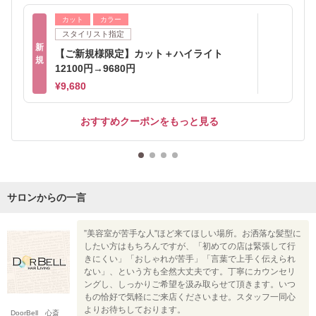
カット
カラー
スタイリスト指定
新
【ご新規様限定】カット＋ハイライト
規
12100円→9680円
¥9,680
おすすめクーポンをもっと見る
サロンからの一言
”美容室が苦手な人"ほど来てほしい場所。お洒落な髪型に
したい方はもちろんですが、「初めての店は緊張して行
きにくい」「おしゃれが苦手」「言葉で上手く伝えられ
ない」、という方も全然大丈夫です。丁寧にカウンセリ
ングし、しっかりご希望を汲み取らせて頂きます。いつ
もの恰好で気軽にご来店くださいませ。スタッフ一同心
よりお待ちしております。
DoorBell 心斎