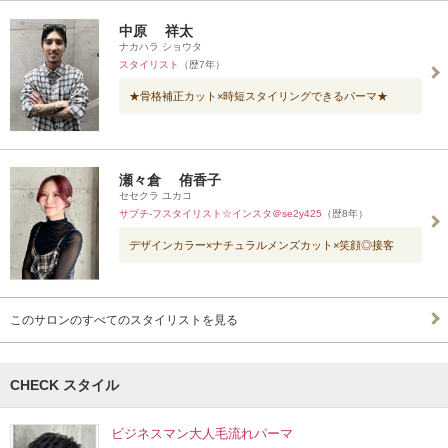
中原 祥太
ナカハラ ショウタ
スタイリスト
（歴7年）
★骨格補正カット×時短スタイリングできるパーマ★
瀬々倉 侑香子
セセクラ ユカコ
サブチ-フスタイリスト☆インスタ＠se2y425
（歴8年）
デザインカラー×ナチュラルメンズカット×笑顔◎接客
このサロンのすべてのスタイリストを見る
CHECK スタイル
ビジネスマン大人毛流れパーマ