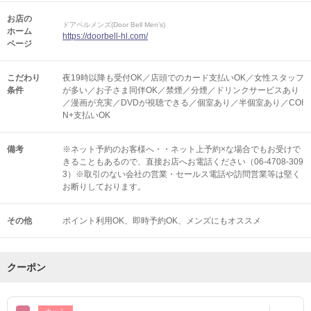
お店の
ドアベルメンズ(Door Bell Men’s)
ホーム
https://doorbell-hl.com/
ページ
こだわり
夜19時以降も受付OK／店頭でのカード支払いOK／女性スタッフ
条件
が多い／お子さま同伴OK／禁煙／分煙／ドリンクサービスあり
／漫画が充実／DVDが視聴できる／個室あり／半個室あり／COI
N+支払いOK
備考
※ネット予約のお客様へ・・ネット上予約×な場合でもお受けで
きることもあるので、直接お店へお電話ください（06-4708-309
3）※取引のない会社の営業・セールス電話や訪問営業等は堅く
お断りしております。
その他
ポイント利用OK
即時予約OK
メンズにもオススメ
クーポン