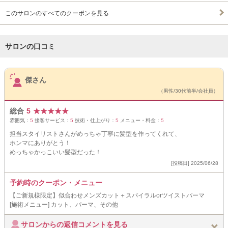
このサロンのすべてのクーポンを見る
サロンの口コミ
サロンPick Up
傑さん
（男性/30代前半/会社員）
総合
5
★
★
★
★
★
雰囲気：
5
接客サービス：
5
技術・仕上がり：
5
メニュー・料金：
5
担当スタイリストさんがめっちゃ丁寧に髪型を作ってくれて、
ホンマにありがとう！
めっちゃかっこいい髪型だった！
[投稿日] 2025/06/28
予約時のクーポン・メニュー
【ご新規様限定】似合わせメンズカット＋スパイラルorツイストパーマ
[施術メニュー] カット、パーマ、その他
サロンからの返信コメントを見る