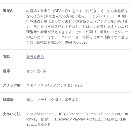
道案内
心斎橋７番出口（OPA出口）を出ていただき、そこから御堂筋を
なんば方向(車が進んでる方向)に進み、アップルストア、UFJ銀
行を通過し更にまっすぐ進むと御堂筋ジュンアシダビルがありま
す。そこを（三津寺筋）を右折し、しばらく直進しますとカニ料
理綱元の看板が見えてきます。その２件隣り、細長い白とグレー
のビルの７Ｆです。 エレベーターが開くとすぐ店内です☆迷っ
た方は気軽にお電話を→06-4708-3093
電話
番号を表示
座席
セット面8席
スタッフ数
スタイリスト4人／アシスタント2人
駐車場
無し（パーキング周りに多数あり）
支払い方法
Visa／Mastercard／JCB／American Express／Diners Club／Un
ionPay（銀聯）／Discover／PayPay,.aupay,.楽天pay,d払い,LIN
Epay...各種ＯＫ