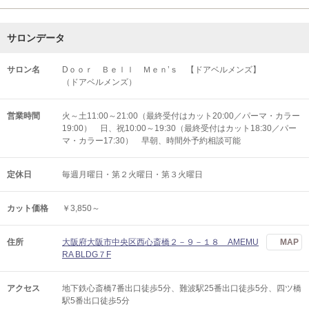
サロンデータ
サロン名
Dｏｏｒ Ｂｅｌｌ Ｍｅｎ’ｓ 【ドアベルメンズ】
（ドアベルメンズ）
営業時間
火～土11:00～21:00（最終受付はカット20:00／パーマ・カラー
19:00） 日、祝10:00～19:30（最終受付はカット18:30／パー
マ・カラー17:30） 早朝、時間外予約相談可能
定休日
毎週月曜日・第２火曜日・第３火曜日
カット価格
￥3,850～
住所
大阪府大阪市中央区西心斎橋２－９－１８ AMEMU
MAP
RA BLDG７F
アクセス
地下鉄心斎橋7番出口徒歩5分、難波駅25番出口徒歩5分、四ツ橋
駅5番出口徒歩5分