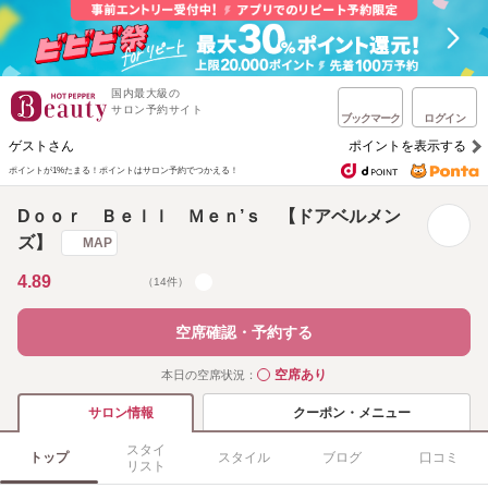
国内最大級の
サロン予約サイト
ブックマーク
ログイン
ゲストさん
ポイントを表示する
ポイントが1%たまる！
ポイントはサロン予約でつかえる！
Dｏｏｒ Ｂｅｌｌ Ｍｅｎ’ｓ 【ドアベルメン
ズ】
MAP
4.89
（14件）
空席確認・予約する
空席あり
本日の空席状況：
◯
クーポン・メニュー
サロン情報
スタイ
トップ
スタイル
ブログ
口コミ
リスト