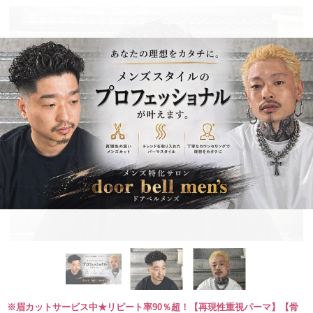
※眉カットサービス中★リピート率90％超！【再現性重視パーマ】【骨