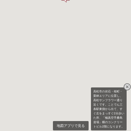
高松市の伏石・桜町・
栗林エリアに位置し、
高松サンフラワー通り
近くです。ことでん三
条駅東側から出て、す
ぐ左をまっすぐ2分歩い
た所、「極真空手桑島
道場」横のコンクリー
地図アプリで見る
トビル2階になります。