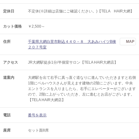
定休日
不定休(※詳細は店舗にご確認ください。)【TELA HAIR大網】
カット価格
￥2,500～
住所
千葉県大網白里市駒込４４０－８ 大あみハイツB棟
MAP
２０７号室
アクセス
JR大網駅徒歩1分/半個室サロン【TELA HAIR大網店】
道案内
大網駅を出て右手に真っ直ぐ道なりに進んでいただきますと右側
1階にベルハウスさんが見えます建物の2階にございます。中央
エントランスを入りましたら、右手にエレベーターがございます
ので、2階に上がっていただき、左に進むとお店がございます。
【TELA HAIR大網店】
電話
番号を表示
座席
セット面8席