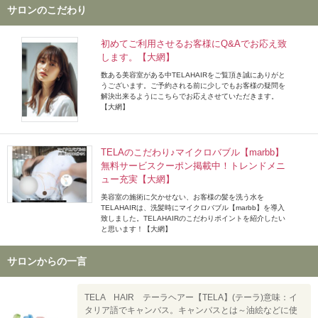
サロンのこだわり
初めてご利用させるお客様にQ&Aでお応え致
します。【大網】
数ある美容室がある中TELAHAIRをご覧頂き誠にありがと
うございます。ご予約される前に少しでもお客様の疑問を
解決出来るようにこちらでお応えさせていただきます。
【大網】
TELAのこだわり♪マイクロバブル【marbb】
無料サービスクーポン掲載中！トレンドメニ
ュー充実【大網】
美容室の施術に欠かせない、お客様の髪を洗う水を
TELAHAIRは、洗髪時にマイクロバブル【marbb】を導入
致しました。TELAHAIRのこだわりポイントを紹介したい
と思います！【大網】
サロンからの一言
TELA HAIR テーラヘアー【TELA】(テーラ)意味：イ
タリア語でキャンバス。キャンバスとは～油絵などに使