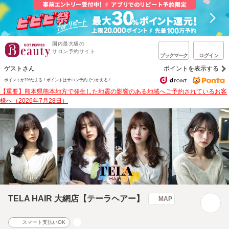
国内最大級の
サロン予約サイト
ブックマーク
ログイン
ゲストさん
ポイントを表示する
ポイントが1%たまる！
ポイントはサロン予約でつかえる！
【重要】熊本県熊本地方で発生した地震の影響のある地域へご予約されているお客
様へ（2026年7月28日）
TELA HAIR 大網店【テーラヘアー】
MAP
スマート支払いOK