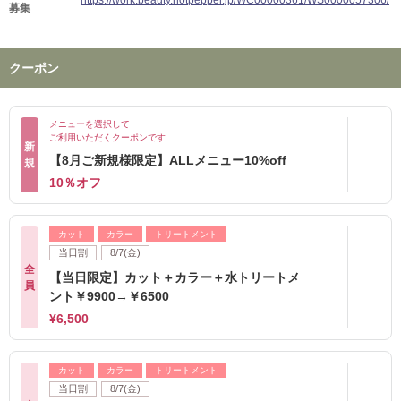
https://work.beauty.hotpepper.jp/WC00000361/WS0000057306/
募集
クーポン
メニューを選択して
ご利用いただくクーポンです
新
【8月ご新規様限定】ALLメニュー10%off
規
10％オフ
カット
カラー
トリートメント
当日割
8/7(金)
全
【当日限定】カット＋カラー＋水トリートメ
員
ント￥9900→￥6500
¥6,500
カット
カラー
トリートメント
当日割
8/7(金)