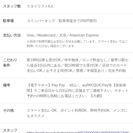
スタッフ数
スタイリスト6人
駐車場
コインパーキング 駐車券提示で200円割引
支払い方法
Visa／Mastercard／JCB／American Express
※店頭で利用可能なお支払い方法を記載しています。スマート支払いではご
利用いただけない場合がございます。
こだわり
夜19時以降も受付OK／年中無休／ロング料金なし／最寄り駅か
条件
ら徒歩3分以内にある／朝10時前でも受付OK／店頭でのカード
支払いOK／お子さま同伴OK／禁煙／半個室あり／完全予約制
備考
【電子マネー】Pay Pay 、d払い、auPAY,QUICPay等【技術保
障】※ご来店日から2日以内に店舗までご連絡下さい。※ネット
予約×の時間も気軽にお電話ください。【大網】
その他
スマート支払いOK
ポイント利用OK
即時予約OK
メンズに
もオススメ
スタッフ