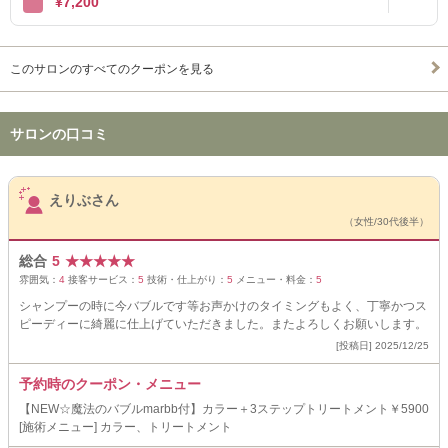
¥7,200
このサロンのすべてのクーポンを見る
サロンの口コミ
サロンPick Up
えりぶさん
（女性/30代後半）
総合
5
★
★
★
★
★
雰囲気：
4
接客サービス：
5
技術・仕上がり：
5
メニュー・料金：
5
シャンプーの時に今バブルです等お声かけのタイミングもよく、丁寧かつス
ピーディーに綺麗に仕上げていただきました。またよろしくお願いします。
[投稿日] 2025/12/25
予約時のクーポン・メニュー
【NEW☆魔法のバブルmarbb付】カラー＋3ステップトリートメント￥5900
[施術メニュー] カラー、トリートメント