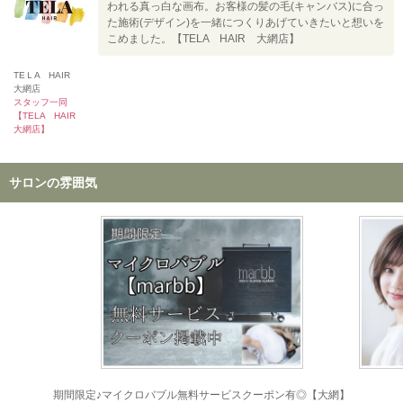
われる真っ白な画布。お客様の髪の毛(キャンバス)に合っ
た施術(デザイン)を一緒につくりあげていきたいと想いを
こめました。【TELA HAIR 大網店】
TEＬA HAIR
大網店
スタッフ一同
【TELA HAIR
大網店】
サロンの雰囲気
期間限定♪マイクロバブル無料サービスクーポン有◎【大網】