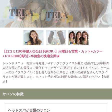
【口コミ1100件越え◎当日予約OK♪】火曜日も営業・カット+カラー
+Tr￥6,800◎駅近×半個室の快適空間★
トレンドメニュー充実☆毎月通いやすいプチプライスが魅力♪当店ではお客様の
大切な髪の毛を最後まで責任もってデザイン(施術)するのはもちろんのこと一人
一人のライフスタイルに合わせた提案が出来るよう数々の経験を積んだスタイ
リストが施術致します。※ネット予約×印の時間も気軽にお電話ください【大網
店】
サロンの特徴
ヘッドスパが自慢のサロン