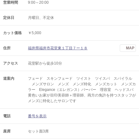
営業時間
9:00～20:00
定休日
月曜日、不定休
カット価格
￥5,000
住所
福井県福井市花堂東１丁目７ー１８
MAP
アクセス
花堂駅から徒歩10分
道案内
フェード スキンフェード ツイスト ツイスパ スパイラル
メンズサロン メンズ メンズ特化 メンズカット メンズカ
ラー Elegance（エレガンス）バーバー 理容室 ヘッドスパ
黄色いお家が目印美容師＋理容師、両方の免許を持つスタッフが
メンズに特化したサロンです
電話
番号を表示
座席
セット面3席