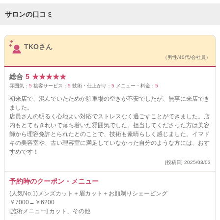
サロンの口コミ
サロンPick Up
TKOさん
（男性/40代/会社員）
総合
5
★
★
★
★
★
雰囲気：
5
接客サービス：
5
技術・仕上がり：
5
メニュー・料金：
5
初来店で、混んでいたためか駐車場の空きが不安でしたが、無事に来店でき
ました。
店員さんの明るく心地よい対応でストレスなく過ごすことができました。店
内もとてもきれいで落ち着いた雰囲気でした。担当してくださった方は美容
師から理容免許とられたとのことで、技術も素晴らしく感じました。イマド
キの美容室や、古い理容室に満足していなかった自分のような方には、おす
すめです！
[投稿日] 2025/03/03
予約時のクーポン・メニュー
(人気No.1)メンズカット＋眉カット＋お顔剃りシェービング
￥7000→￥6200
[施術メニュー] カット、その他