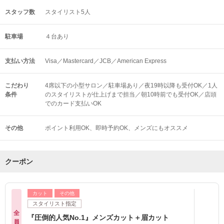
スタッフ数
スタイリスト5人
駐車場
４台あり
支払い方法
Visa／Mastercard／JCB／American Express
こだわり
4席以下の小型サロン／駐車場あり／夜19時以降も受付OK／1人
条件
のスタイリストが仕上げまで担当／朝10時前でも受付OK／店頭
でのカード支払いOK
その他
ポイント利用OK
即時予約OK
メンズにもオススメ
クーポン
カット
その他
スタイリスト指定
全
『圧倒的人気No.1』メンズカット＋眉カット
員