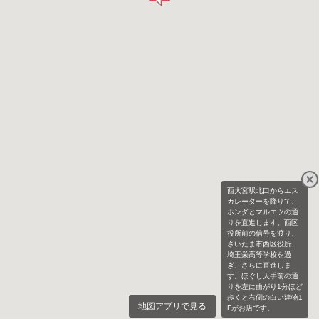
西大宮駅北口からエス
カレーターを降りて、
ホンダとマルエツの通
りを直進します。西区
役所前の信号を渡り、
さいたま市西区役所、
埼玉栄高等学校を過
ぎ、さらに直進しま
す。ほぐし人手前の通
りを左に曲がり1分ほど
歩くと右側の白い建物1
地図アプリで見る
Fがお店です。