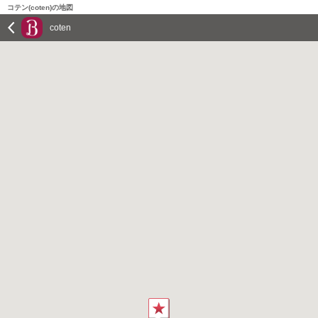
コテン(coten)の地図
coten