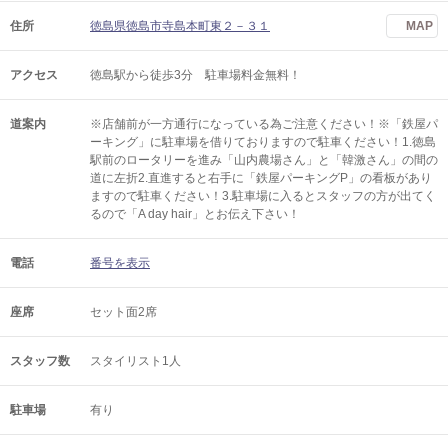
住所
徳島県徳島市寺島本町東２－３１
MAP
アクセス
徳島駅から徒歩3分 駐車場料金無料！
道案内
※店舗前が一方通行になっている為ご注意ください！※「鉄屋パ
ーキング」に駐車場を借りておりますので駐車ください！1.徳島
駅前のロータリーを進み「山内農場さん」と「韓激さん」の間の
道に左折2.直進すると右手に「鉄屋パーキングP」の看板があり
ますので駐車ください！3.駐車場に入るとスタッフの方が出てく
るので「A day hair」とお伝え下さい！
電話
番号を表示
座席
セット面2席
スタッフ数
スタイリスト1人
駐車場
有り