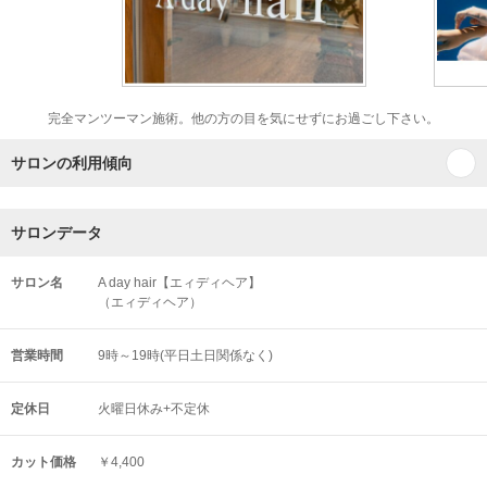
完全マンツーマン施術。他の方の目を気にせずにお過ごし下さい。
サロンの利用傾向
サロンデータ
サロン名
A day hair【エィディヘア】
（エィディヘア）
営業時間
9時～19時(平日土日関係なく)
定休日
火曜日休み+不定休
カット価格
￥4,400