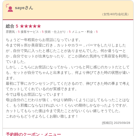
サロンPick Up
sayeさん
（女性/40代/会社員）
総合
5
★
★
★
★
★
雰囲気：
5
接客サービス：
5
技術・仕上がり：
5
メニュー・料金：
5
ちょうど一年程前からお世話になっています。
今まで何ヶ所か美容室に行き，カットやカラー，パーマをしたりしました
が，自分で気に入ったと感じたことがありませんでした。何か違うなーと
か，自分でセットが出来なかったり、どこか諦めた気持ちで美容室を利用し
ていました。
しかし，こちらにお世話になってから，いつもと同じ感じのカットだとして
も、セットが自分でちゃんと出来ますし、何より伸びてきた時の状態が違い
ます。
最初に丁寧にカウンセリングしてくださるので、伸びてきた時の事まで考え
てカットしてくれているのが実感できます。
今では母もお世話になっています！
母は自分のこだわりが強く，やはり納得いくようにはしてもらったことはな
く、もう邪魔にならなければいい！くらいの期待しかなかったようですが、
カットしてもらった後は今まで見たことがないくらい嬉しそうでした。
これからもどうぞよろしくお願い致します！
[投稿日] 2025/09/28
予約時のクーポン・メニュー