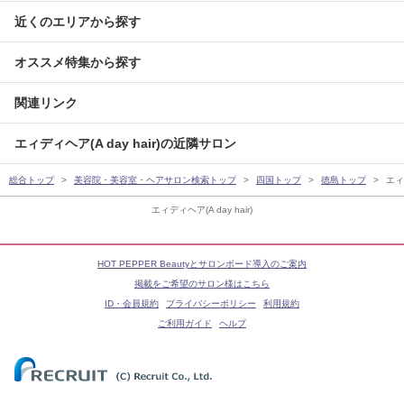
近くのエリアから探す
オススメ特集から探す
関連リンク
エィディヘア(A day hair)の近隣サロン
総合トップ
美容院・美容室・ヘアサロン検索トップ
四国トップ
徳島トップ
エィデ
エィディヘア(A day hair)
HOT PEPPER Beautyとサロンボード導入のご案内
掲載をご希望のサロン様はこちら
ID・会員規約
プライバシーポリシー
利用規約
ご利用ガイド
ヘルプ