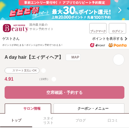
国内最大級の
サロン予約サイト
ブックマーク
ログイン
ゲストさん
ポイントを表示する
ポイントが1%たまる！
ポイントはサロン予約でつかえる！
A day hair【エィディヘア】
MAP
スマート支払いOK
4.91
（19件）
空席確認・予約する
クーポン・メニュー
サロン情報
スタイ
トップ
ブログ
口コミ
リスト