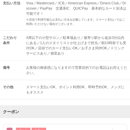
支払い方法
Visa／Mastercard／JCB／American Express／Diners Club／Di
scover／PayPay 交通系IC QUICPay 基本的なカード決済は
可能です！
※店頭で利用可能なお支払い方法を記載しています。スマート支払いではご
利用いただけない場合がございます。
こだわり
4席以下の小型サロン／駐車場あり／最寄り駅から徒歩3分以内
条件
にある／1人のスタイリストが仕上げまで担当／朝10時前でも受
付OK／店頭でのカード支払いOK／お子さま同伴OK／ドリンク
サービスあり／個室あり
備考
お客様の御迷惑になりますので営業目的でのお電話はお控えくだ
さい。
その他
スマート支払いOK
ポイント利用OK
即時予約OK
メンズに
もオススメ
クーポン