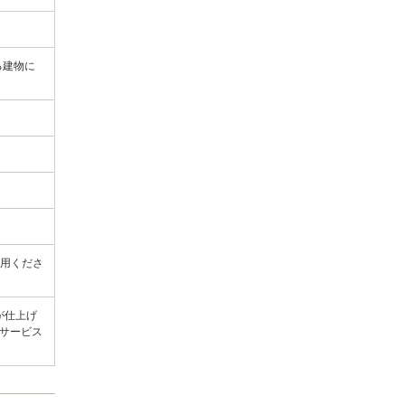
る建物に
y
用くださ
が仕上げ
クサービス