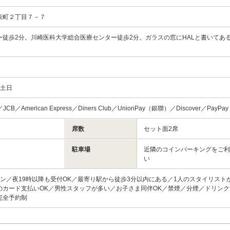
表町２丁目７－７
ー徒歩2分。川崎医科大学総合医療センター徒歩2分。ガラスの窓にHALと書いてあ
3土日
d／JCB／American Express／Diners Club／UnionPay（銀聯）／Discover／PayPa
席数
セット面2席
駐車場
近隣のコインパーキングをご利
い
ン／夜19時以降も受付OK／最寄り駅から徒歩3分以内にある／1人のスタイリスト
のカード支払いOK／男性スタッフが多い／お子さま同伴OK／禁煙／分煙／ドリン
完全予約制