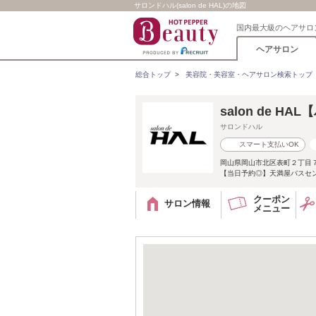
サロンドハル(salon de HAL)の地図
国内最大級のヘアサロ
ヘアサロン
総合トップ
>
美容院・美容室・ヘアサロン検索トップ
salon de HA
サロンドハル
スマート支払いOK
岡山県岡山市北区表町２丁目
【当日予約◎】天満屋バスセン
クーポン
サロン情報
メニュー