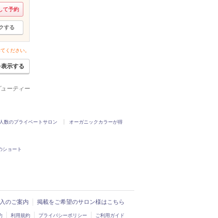
して予約
クする
いてください。
を表示する
ービューティー
人数のプライベートサロン
オーガニックカラーが得
のショート
ド導入のご案内
掲載をご希望のサロン様はこちら
約
利用規約
プライバシーポリシー
ご利用ガイド