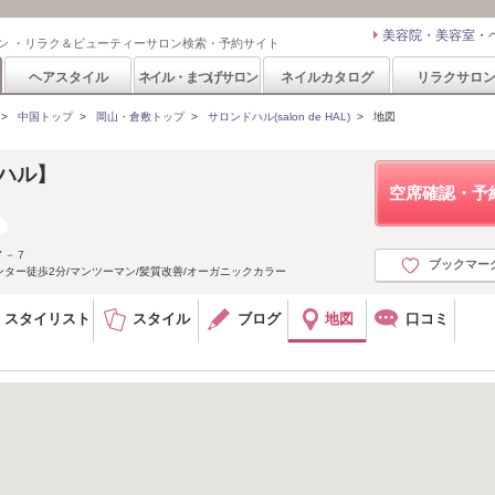
美容院・美容室・
ン ・リラク＆ビューティーサロン検索・予約サイト
ヘアスタイル
ネイル・まつげサロン
ネイルカタログ
リラクサロ
>
中国トップ
>
岡山・倉敷トップ
>
サロンドハル(salon de HAL)
>
地図
L【ハル】
空席確認・予
７－７
ブックマー
ター徒歩2分/マンツーマン/髪質改善/オーガニックカラー
スタイリスト
スタイル
ブログ
地図
口コミ