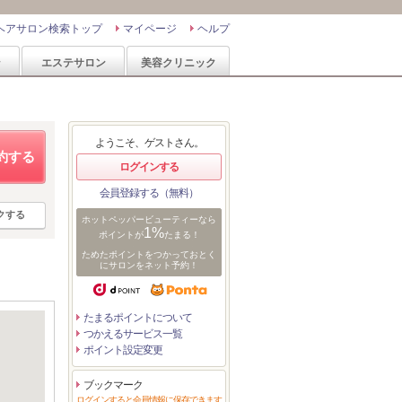
ヘアサロン検索トップ
マイページ
ヘルプ
ン
エステサロン
美容クリニック
ようこそ、ゲストさん。
約する
ログインする
会員登録する（無料）
クする
ホットペッパービューティーなら
1%
ポイントが
たまる！
ためたポイントをつかっておとく
にサロンをネット予約！
たまるポイントについて
つかえるサービス一覧
ポイント設定変更
ブックマーク
ログインすると会員情報に保存できます