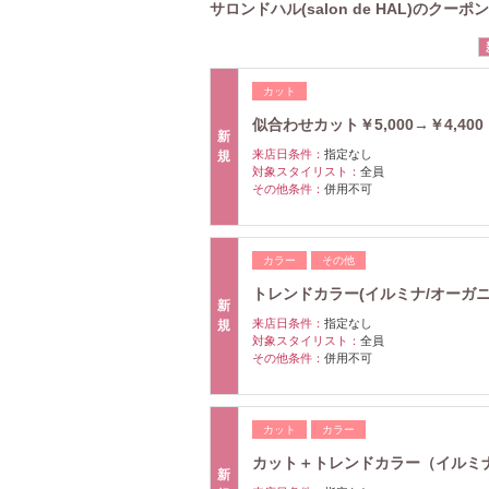
サロンドハル(salon de HAL)のクーポン
カット
似合わせカット￥5,000→￥4,400
新
来店日条件：
指定なし
規
対象スタイリスト：
全員
その他条件：
併用不可
カラー
その他
トレンドカラー(イルミナ/オーガニ
新
来店日条件：
指定なし
規
対象スタイリスト：
全員
その他条件：
併用不可
カット
カラー
カット＋トレンドカラー（イルミナ/オ
新