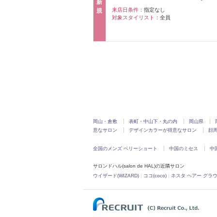
新
来店日条件：
指定なし
規
対象スタイリスト：
全員
岡山・倉敷
表町・中山下・丸の内
岡山県
意なサロン
デザインカラーが得意なサロン
顔
全国のメンズ ベリーショート
中国のミセス
中
サロンドハル(salon de HAL)の近隣サロン
ウイザード(WIZARD)
|
ココ(coco)
|
ネスタ ヘアー グラウンド(