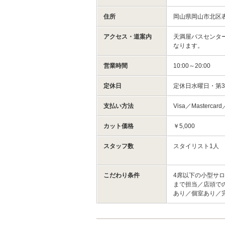
住所
岡山県岡山市北区
アクセス・道案内
天満屋バスセンタ
なります。
営業時間
10:00～20:00
定休日
定休日水曜日・第
支払い方法
Visa／Mastercar
カット価格
￥5,000
スタッフ数
スタイリスト1人
こだわり条件
4席以下の小型サロ
まで担当／店頭で
あり／個室あり／