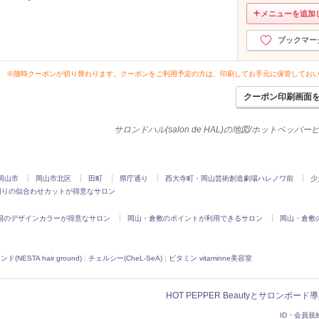
メニューを追加
ブックマー
※随時クーポンが切り替わります。クーポンをご利用予定の方は、印刷してお手元に保管してお
クーポン印刷画面
サロンドハル(salon de HAL)の地図/ホットペッパ
岡山市
岡山市北区
田町
県庁通り
西大寺町・岡山芸術創造劇場ハレノワ前
少
周りの似合わせカットが得意なサロン
国のデザインカラーが得意なサロン
岡山・倉敷のポイントが利用できるサロン
岡山・倉敷
NESTA hair ground)
|
チェルシー(CheL-SeA)
|
ビタミン vitaminne美容室
HOT PEPPER Beautyとサロンボー
ID・会員規