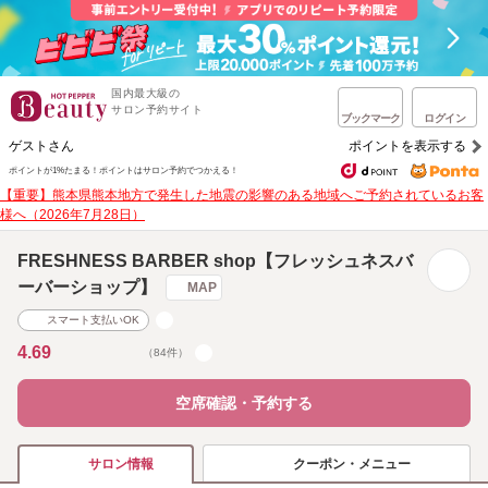
国内最大級の
サロン予約サイト
ブックマーク
ログイン
ゲストさん
ポイントを表示する
ポイントが1%たまる！
ポイントはサロン予約でつかえる！
【重要】熊本県熊本地方で発生した地震の影響のある地域へご予約されているお客
様へ（2026年7月28日）
FRESHNESS BARBER shop【フレッシュネスバ
ーバーショップ】
MAP
スマート支払いOK
4.69
（84件）
空席確認・予約する
クーポン・メニュー
サロン情報