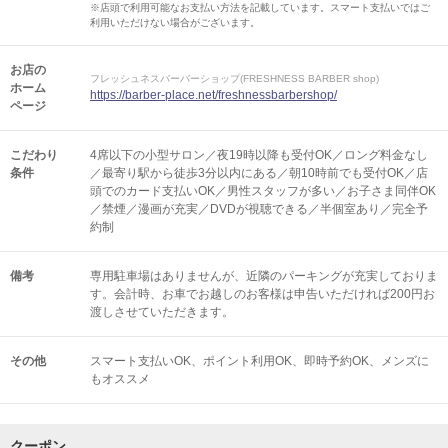
※店頭で利用可能なお支払い方法を記載しています。スマート支払いではご
利用いただけない場合がございます。
お店の
フレッシュネスバーバーショップ(FRESHNESS BARBER shop)
ホーム
https://barber-place.net/freshnessbarbershop/
ページ
こだわり
4席以下の小型サロン／夜19時以降も受付OK／ロング料金なし
条件
／最寄り駅から徒歩3分以内にある／朝10時前でも受付OK／店
頭でのカード支払いOK／男性スタッフが多い／お子さま同伴OK
／禁煙／漫画が充実／DVDが視聴できる／半個室あり／完全予
約制
備考
専用駐車場はありませんが、近隣のパーキングが充実しておりま
す。会計時、お車でお越しのお客様は申告いただければ200円お
渡しさせていただきます。
その他
スマート支払いOK
ポイント利用OK
即時予約OK
メンズに
もオススメ
クーポン