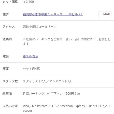
カット価格
￥2,400～
住所
福岡県小郡市祇園１－８－９ 田中ビル２F
MAP
アクセス
西鉄小郡駅ロータリー内
道案内
※近隣のパーキングをご利用下さい（会計の際に200円お渡しし
ます）
電話
番号を表示
座席
セット面4席
スタッフ数
スタイリスト2人／アシスタント1人
駐車場
近隣パーキングご使用下さい（200円支給）
支払い方法
Visa／Mastercard／JCB／American Express／Diners Club／Di
scover