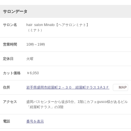
サロンデータ
サロン名
hair salon Minato【ヘアサロンミナト】
（ミナト）
営業時間
10時～19時
定休日
火曜
カット価格
￥6,050
住所
岩手県盛岡市紺屋町２－３０ 紺屋町テラス３A３Ｆ
MAP
アクセス
盛岡バスセンターから徒歩5分。1階にカフェgusco様があるビル
「紺屋町テラス」の3階
電話
番号を表示