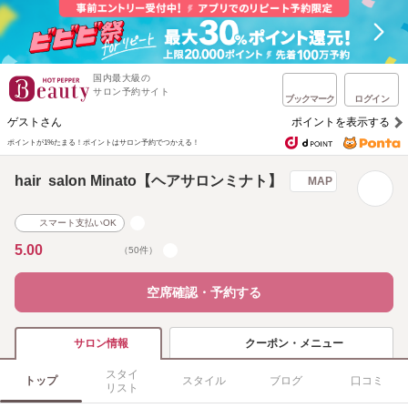
国内最大級の
サロン予約サイト
ブックマーク
ログイン
ゲストさん
ポイントを表示する
ポイントが1%たまる！
ポイントはサロン予約でつかえる！
hair salon Minato【ヘアサロンミナト】
MAP
スマート支払いOK
5.00
（50件）
空席確認・予約する
クーポン・メニュー
サロン情報
スタイ
トップ
スタイル
ブログ
口コミ
リスト