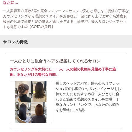
なたに…
一人美容室◇席数2席の完全マンツーマンサロンで安心と癒しをご提供◇丁寧な
カウンセリングから理想のスタイルをお客様と一緒に作り上げます◇高濃度炭
酸泉のお湯で頭皮と髪の健康と癒しを与える『頭浸浴』導入サロン◇ヘアセッ
トも得意です◎【COTA取扱店】
サロンの特徴
一人ひとりに似合うヘアを提案してくれるサロン
カウンセリングを大切にし、一人一人の髪の状態を見極め丁寧に施
術。あなただけの贅沢な時間。
癒しのヘッドスパで、髪も心もリフレッ
シュ♪髪のお悩みやなりたいイメージをお
持ちの方にもおすすめ◎一人ひとりに合
わせた施術で理想のスタイルを実現！丁
寧なカウンセリングで、あなたのお悩み
をお気軽にご相談♪