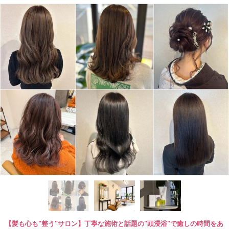
【髪も心も"整う"サロン】丁寧な施術と話題の"頭浸浴"で癒しの時間をあ