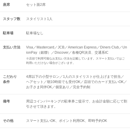
座席
セット面2席
スタッフ数
スタイリスト1人
駐車場
駐車場なし
支払い方法
Visa／Mastercard／JCB／American Express／Diners Club／Un
ionPay（銀聯）／Discover／各種QR決済、交通系IC
※店頭で利用可能なお支払い方法を記載しています。スマート支払いではご
利用いただけない場合がございます。
こだわり
4席以下の小型サロン／1人のスタイリストが仕上げまで担当／
条件
ヘアセット／朝10時前でも受付OK／店頭でのカード支払いOK／
お子さま同伴OK／個室あり／完全予約制
備考
周辺コインパーキングの駐車券ご提示で、お会計金額に応じて割
引させて頂きます。
その他
スマート支払いOK
ポイント利用OK
即時予約OK