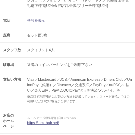
グカラー/ダブルカラー/ハイライト/トリートメント/髪質改善/縮
毛矯正/学割U24/金沢駅西/金沢/ブリーチ/学割U24]
電話
番号を表示
座席
セット面8席
スタッフ数
スタイリスト4人
駐車場
近隣のコインパーキングをご利用下さい
支払い方法
Visa／Mastercard／JCB／American Express／Diners Club／Un
ionPay（銀聯）／Discover／交通系IC／PayPay／auPAY／d払
い／楽天Edy．Pay/iD/QUICPay/タッチ決済/メルペイ、等
※店頭で利用可能なお支払い方法を記載しています。スマート支払いではご
利用いただけない場合がございます。
お店の
ルミヘアー 金沢駅西口店(Lumi hair)
ホーム
https://lumi-hair.net/
ページ