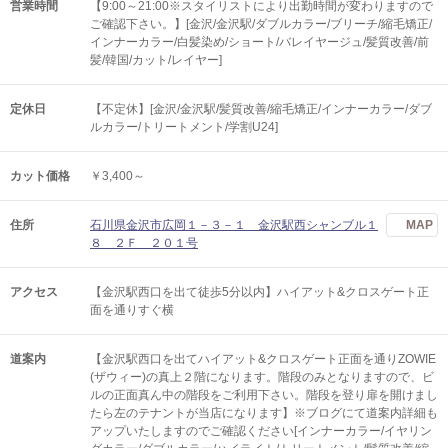
営業時間
【9:00～21:00※スタイリストにより出勤時間が変わりますので
ご確認下さい。】[金沢/金沢駅/ダブルカラー/ブリーチ/縮毛矯正/
インナーカラー/白髪染め/ショート/バレイヤージュ/髪質改善/前
髪/韓国/カット/レイヤー]
定休日
【不定休】[金沢/金沢駅/髪質改善/縮毛矯正/インナーカラー/ダブ
ルカラー/トリートメント/学割U24]
カット価格
￥3,400～
住所
石川県金沢市広岡１－３－１ 金沢駅西シャンブル１
MAP
８ ２Ｆ ２０１号
アクセス
【金沢駅西口を出て徒歩5分以内】ハイアット&クロスゲート正
面を通りすぐ横
道案内
【金沢駅西口を出てハイアット&クロスゲート正面を通りZOWIE
(ザウィー)の真上２階になります。階段のみとなりますので、ビ
ルの正面真ん中の階段をご利用下さい。階段を登り扉を開けまし
たら左のテナントが当店になります】※ブログにて道案内詳細も
アップいたしますのでご確認ください[インナーカラー/イヤリン