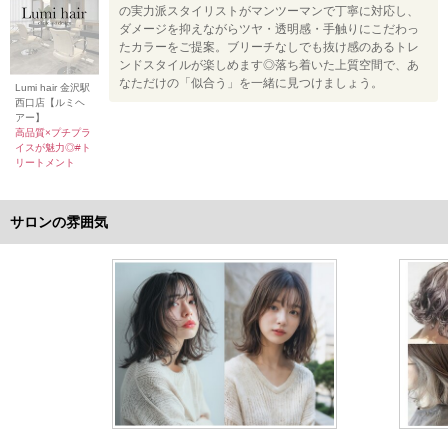
の実力派スタイリストがマンツーマンで丁寧に対応し、
ダメージを抑えながらツヤ・透明感・手触りにこだわっ
たカラーをご提案。ブリーチなしでも抜け感のあるトレ
ンドスタイルが楽しめます◎落ち着いた上質空間で、あ
なただけの「似合う」を一緒に見つけましょう。
Lumi hair 金沢駅
西口店【ルミヘ
アー】
高品質×プチプラ
イスが魅力◎#ト
リートメント
サロンの雰囲気