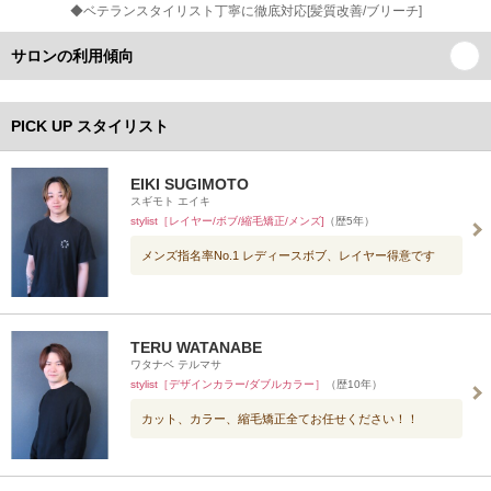
◆ベテランスタイリスト丁寧に徹底対応[髪質改善/ブリーチ]
サロンの利用傾向
PICK UP スタイリスト
EIKI SUGIMOTO
スギモト エイキ
stylist［レイヤー/ボブ/縮毛矯正/メンズ]
（歴5年）
メンズ指名率No.1 レディースボブ、レイヤー得意です
TERU WATANABE
ワタナベ テルマサ
stylist［デザインカラー/ダブルカラー］
（歴10年）
カット、カラー、縮毛矯正全てお任せください！！