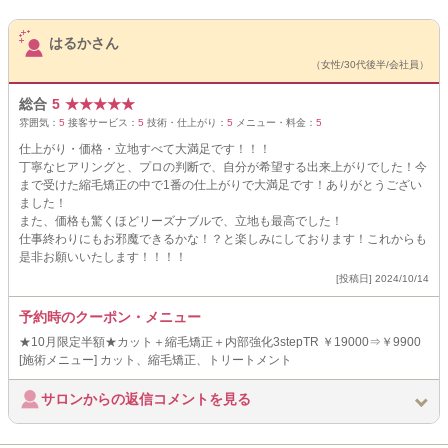
サロンPick Up
はるかさん
（女性/30代後半/会社員）
総合
5
★
★
★
★
★
雰囲気：
5
接客サービス：
5
技術・仕上がり：
5
メニュー・料金：
5
仕上がり・価格・立地すべて大満足です！！！
丁寧なヒアリングと、プロの判断で、自分が希望する出来上がりでした！今
まで受けた縮毛矯正の中で1番の仕上がりで大満足です！ありがとうござい
ました！
また、価格も驚くほどリーズナブルで、立地も最高でした！
仕事終わりにもお邪魔できるかな！？と楽しみにしております！これからも
是非お願いいたします！！！！
[投稿日] 2024/10/14
予約時のクーポン・メニュー
★10月限定半額★カット＋縮毛矯正＋内部強化3stepTR ￥19000⇒￥9900
[施術メニュー] カット、縮毛矯正、トリートメント
サロンからの返信コメントを見る