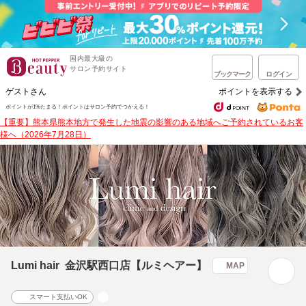
国内最大級の
サロン予約サイト
ブックマーク
ログイン
ゲストさん
ポイントを表示する
ポイントが1%たまる！
ポイントはサロン予約でつかえる！
【重要】熊本県熊本地方で発生した地震の影響のある地域へご予約されているお客
様へ（2026年7月28日）
Lumi hair 金沢駅西口店【ルミヘアー】
MAP
スマート支払いOK