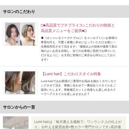
サロンのこだわり
□■高品質でプチプライス♪こだわりの技術と
高品質メニューをご提供■□
◆《オシャレをリーズナブルに》をコンセプトに♪お客様の
希望を叶え、可愛く綺麗に幸せになっていただける様に一
生懸命対応させて頂きます♪「価格以上の技術や接客で居心
地のよいお店を目指し、全てのお客様に笑顔でお帰りいた
だけるように」を大切に皆様のご来店を心待ちにしており
ます♪
【Lumi hair】こだわりスタイル特集
Lumi hairではお客様のご要望やお悩みを細かくカウンセリ
ングさせて頂き、骨格に合わせて一番似合うスタイルをご
提供いたします。骨格補正カットと色落ちも楽しめるカラ
ーでヘアスタイルを楽しみませんか？
サロンからの一言
Lumi hairは「毎月通える価格で、ワンランク上の仕上が
り」を叶える髪質改善×艶カラー専門サロンです♪高評価