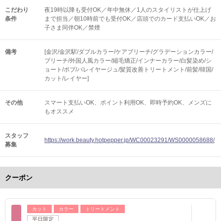
こだわり
夜19時以降も受付OK／年中無休／1人のスタイリストが仕上げ
条件
まで担当／朝10時前でも受付OK／店頭でのカード支払いOK／お
子さま同伴OK／禁煙
備考
[金沢/金沢駅/ダブルカラー/ケアブリーチ/グラデーションカラー/
ブリーチ/外国人風カラー/縮毛矯正/インナーカラー/白髪染め/シ
ョート/ボブ/バレイヤージュ/髪質改善トリートメント/前髪/韓国/
カット/レイヤー]
その他
スマート支払いOK
ポイント利用OK
即時予約OK
メンズに
もオススメ
スタッフ
https://work.beauty.hotpepper.jp/WC00023291/WS0000058688/
募集
クーポン
カット
カラー
トリートメント
平日限定