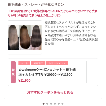
縮毛矯正・ストレートが得意なサロン
《金沢駅西口すぐ》髪質改善専門SALONだからかつてないツヤと手触
りが叶う!毛先まで潤う極上の仕上がりに♪
経験豊富なスタイリストが最後までご対
応します！ペタっとならず、まっすぐな
りすぎない縮毛矯正で自然な仕上がりに
★高品質で通いやすいお手頃価格も◎毛
先まで艶やかな美髪へ…＊[金沢/金沢駅/髪
質改善]
カット
縮毛矯正
トリートメント
☆welcomeクーポン☆カット＋縮毛矯
新
規
正＋カシミアTR ￥20000⇒￥11900
¥11,900
おすすめクーポンをもっと見る