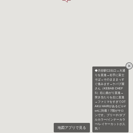
◆渋谷駅C2出口→大通
りを直進→右手に富士
そば→そのまままっす
ぐ進みます→ケバブ屋
さん（KEBAB CHEF
S）右に曲がり直進→
突き当たりを左に直進
→ファミマをすぎてOT
AKU HAIRがあるビルV
ortに到着！7階がサロ
ンです。ブリーチ/ダブ
ルカラー/インナーカラ
ー/レイヤーカットが人
地図アプリで見る
気！