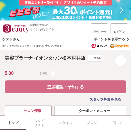
国内最大級の
サロン予約サイト
ブックマーク
ログイン
ゲストさん
ポイントを表示する
ポイントが1%たまる！
ポイントはサロン予約でつかえる！
美容プラーナ イオンタウン松本村井店
MAP
5.00
（1件）
空席確認・予約する
スタッフ募集を見る
クーポン・メニュー
サロン情報
スタイ
トップ
スタイル
ブログ
口コミ
リスト