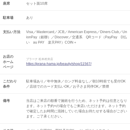
座席
セット面10席
駐車場
あり
支払い方法
Visa／Mastercard／JCB／American Express／Diners Club／Un
ionPay（銀聯）／Discover／交通系 QRコード（PayPay D払
い au PAY 楽天PAY）COIN＋
お店の
プラーナ 松本村井店
ホーム
https://prana-hama.jp/beauty/shop/11567/
ページ
こだわり
駐車場あり／年中無休／ロング料金なし／朝10時前でも受付OK
条件
／店頭でのカード支払いOK／お子さま同伴OK／禁煙
備考
当店はご来店の順番で施術を行うため、ネット予約は任意となり
ます。ネット予約×の場合でもご来店いただけます。ネット予約
で確定したお時間に混雑していた場合お待たせする場合がござい
ます。ご了承ください。