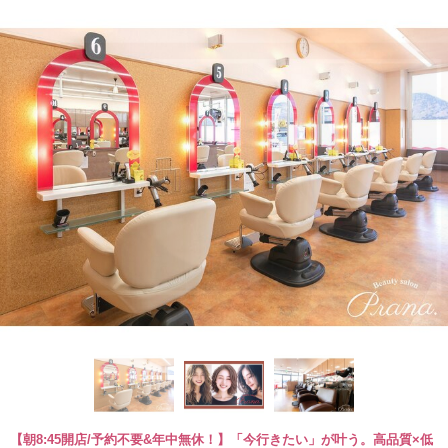
【朝8:45開店/予約不要&年中無休！】「今行きたい」が叶う。高品質×低