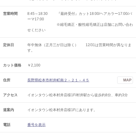
営業時間
8:45～18:30 『最終受付』カット18:00/ヘアカラー17:00/パ
ーマ17:00
※縮毛矯正・酸性縮毛矯正は店舗にお問い合わ
せください
定休日
年中無休（正月三が日は除く） 12/31は営業時間が異なりま
す。
カット価格
￥2,100
住所
長野県松本市村井町南２－２１－４５
MAP
アクセス
イオンタウン松本村井店様1F/村井駅から徒歩約8分、車約3分
道案内
イオンタウン松本村井店様1Fにあります。
電話
番号を表示