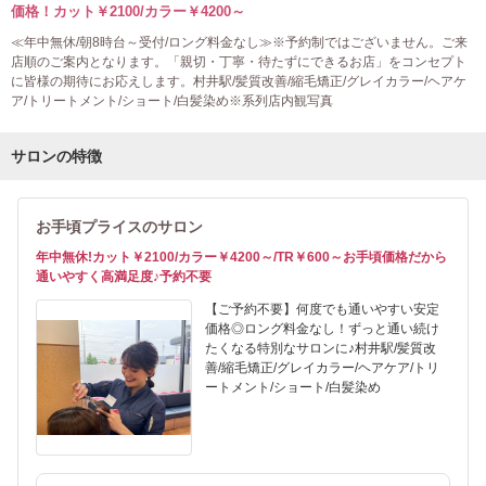
価格！カット￥2100/カラー￥4200～
≪年中無休/朝8時台～受付/ロング料金なし≫※予約制ではございません。ご来
店順のご案内となります。「親切・丁寧・待たずにできるお店」をコンセプト
に皆様の期待にお応えします。村井駅/髪質改善/縮毛矯正/グレイカラー/ヘアケ
ア/トリートメント/ショート/白髪染め※系列店内観写真
サロンの特徴
お手頃プライスのサロン
年中無休!カット￥2100/カラー￥4200～/TR￥600～お手頃価格だから
通いやすく高満足度♪予約不要
【ご予約不要】何度でも通いやすい安定
価格◎ロング料金なし！ずっと通い続け
たくなる特別なサロンに♪村井駅/髪質改
善/縮毛矯正/グレイカラー/ヘアケア/トリ
ートメント/ショート/白髪染め