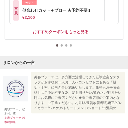
カット
全
似合わせカット＋ブロー ★予約不要!!
員
¥2,100
おすすめクーポンをもっと見る
サロンからの一言
美容プラーナは、多方面に活躍してきた経験豊富なスタ
ッフがお客様お一人お一人へコンセプトにもある「親
切・丁寧」に向き合い施術いたします。価格もお手頃価
格且つご予約不要な為、髪を切りたい/染めたい/行きたい
時にお気軽にご来店ください★※ご来店順のご案内とな
ります。ご了承ください。村井駅/髪質改善/縮毛矯正/グレ
イカラー/ヘアケア/トリートメント/ショート/白髪染め
美容プラーナ 松
本村井店
美容プラーナ 松
本村井店