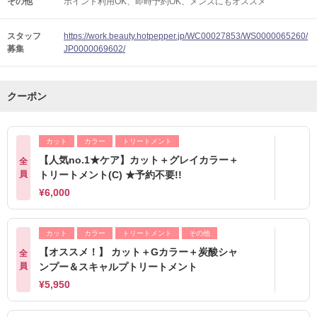
その他
ポイント利用OK
即時予約OK
メンズにもオススメ
スタッフ
https://work.beauty.hotpepper.jp/WC00027853/WS0000065260/
募集
JP0000069602/
クーポン
カット
カラー
トリートメント
【人気no.1★ケア】カット＋グレイカラー＋
全
員
トリートメント(C) ★予約不要!!
¥6,000
カット
カラー
トリートメント
その他
【オススメ！】 カット＋Gカラー＋炭酸シャ
全
員
ンプー＆スキャルプトリートメント
¥5,950