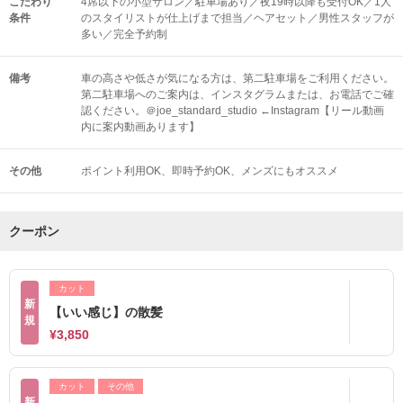
こだわり
4席以下の小型サロン／駐車場あり／夜19時以降も受付OK／1人
条件
のスタイリストが仕上げまで担当／ヘアセット／男性スタッフが
多い／完全予約制
備考
車の高さや低さが気になる方は、第二駐車場をご利用ください。
第二駐車場へのご案内は、インスタグラムまたは、お電話でご確
認ください。＠joe_standard_studio ←Instagram【リール動画
内に案内動画あります】
その他
ポイント利用OK
即時予約OK
メンズにもオススメ
クーポン
カット
新
【いい感じ】の散髪
規
¥3,850
カット
その他
新