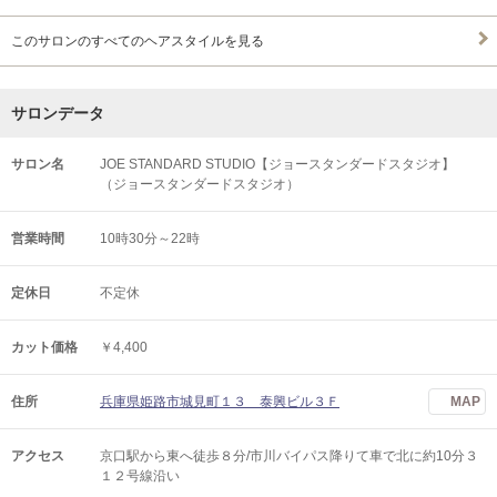
このサロンのすべてのヘアスタイルを見る
サロンデータ
サロン名
JOE STANDARD STUDIO【ジョースタンダードスタジオ】
（ジョースタンダードスタジオ）
営業時間
10時30分～22時
定休日
不定休
カット価格
￥4,400
住所
兵庫県姫路市城見町１３ 泰興ビル３Ｆ
MAP
アクセス
京口駅から東へ徒歩８分/市川バイパス降りて車で北に約10分３
１２号線沿い