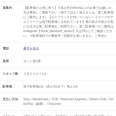
道案内
【駐車場ビル内に有り】※高さ約2m5cm以上のお車でお越しの
方は事前にご連絡下さい（地下ではなく地上または、第二駐車場
にご案内します）【ルーフラックが付いていないハイエースやア
ルファードは地下駐車場に止めれています】車の高さや低さが気
になる方は第二駐車場をご利用下さい。第二駐車場へのご案内は
Instagram【＠joe_standard_studio】又はTELにてご確認くださ
い。※駐車場内での事故等一切責任を負いません。ご安全に
電話
番号を表示
座席
セット面1席
スタッフ数
スタイリスト1人
駐車場
地下駐車場2台（高さ2mまで）地上1台
支払い方法
Visa／Mastercard／JCB／American Express／Diners Club／Un
ionPay（銀聯）／Discover