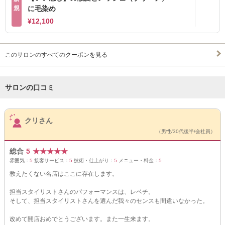
規
に毛染め
¥12,100
このサロンのすべてのクーポンを見る
サロンの口コミ
サロンPick Up
クリさん
（男性/30代後半/会社員）
総合
5
★
★
★
★
★
雰囲気：
5
接客サービス：
5
技術・仕上がり：
5
メニュー・料金：
5
教えたくない名店はここに存在します。
担当スタイリストさんのパフォーマンスは、レベチ。
そして、担当スタイリストさんを選んだ我々のセンスも間違いなかった。
改めて開店おめでとうございます。また一生来ます。