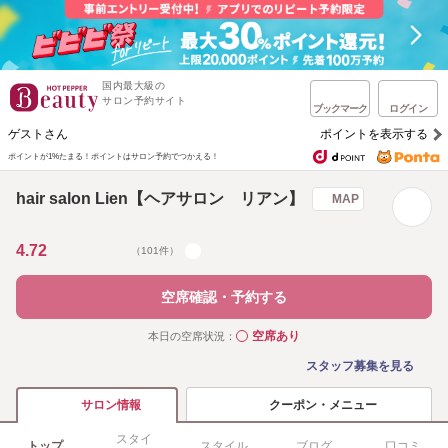
国内最大級の
サロン予約サイト
ブックマーク
ログイン
ゲストさん
ポイントを表示する
ポイントが1%たまる！
ポイントはサロン予約でつかえる！
hair salon Lien【ヘアサロン リアン】
MAP
4.72
（101件）
空席確認・予約する
空席あり
本日の空席状況：
◯
スタッフ募集を見る
クーポン・メニュー
サロン情報
スタイ
トップ
スタイル
ブログ
口コミ