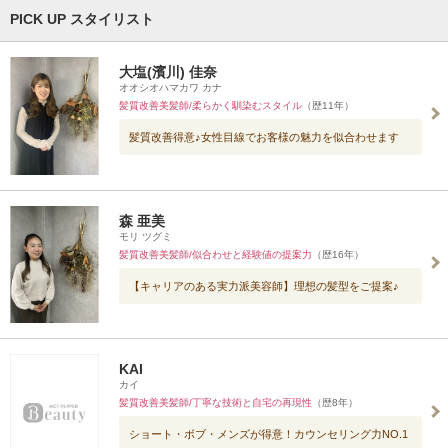
PICK UP スタイリスト
大塩(濱川) 佳奈
オオシオハマカワ カナ
髪質改善美髪師/柔らかく馴染むスタイル
（歴11年）
髪質改善得意♪女性目線でお客様の魅力を似合わせます
森 亜美
モリ ツグミ
髪質改善美髪師/似合わせと経験値の提案力
（歴16年）
【キャリアのある実力派美容師】理想の髪型をご提案♪
KAI
カイ
髪質改善美髪師/丁寧な技術と自宅の再現性
（歴8年）
ショート・ボブ・メンズが得意！カウンセリング力NO.1