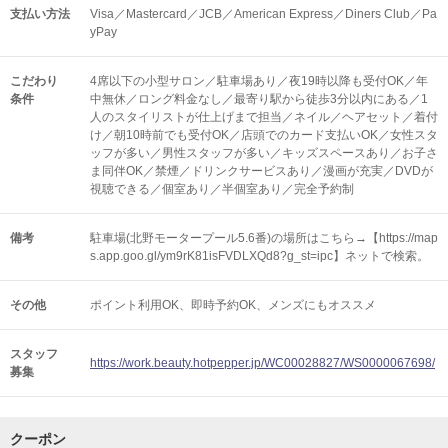
支払い方法
Visa／Mastercard／JCB／American Express／Diners Club／Pa
yPay
こだわり
4席以下の小型サロン／駐車場あり／夜19時以降も受付OK／年
条件
中無休／ロング料金なし／最寄り駅から徒歩3分以内にある／1
人のスタイリストが仕上げまで担当／ネイル／ヘアセット／着付
け／朝10時前でも受付OK／店頭でのカード支払いOK／女性スタ
ッフが多い／男性スタッフが多い／キッズスペースあり／お子さ
ま同伴OK／禁煙／ドリンクサービスあり／漫画が充実／DVDが
視聴できる／個室あり／半個室あり／完全予約制
備考
駐車場(北野モータープール5.6番)の場所はこちら→【https://map
s.app.goo.gl/ym9rK81isFVDLXQd8?g_st=ipc】ネットで検索。
その他
ポイント利用OK
即時予約OK
メンズにもオススメ
スタッフ
https://work.beauty.hotpepper.jp/WC00028827/WS0000067698/
募集
クーポン