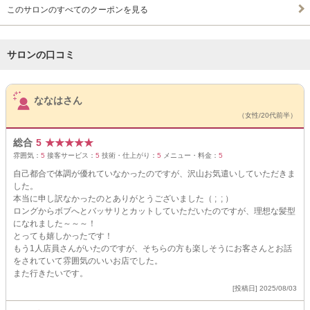
このサロンのすべてのクーポンを見る
サロンの口コミ
サロンPick Up
ななはさん
（女性/20代前半）
総合
5
★
★
★
★
★
雰囲気：
5
接客サービス：
5
技術・仕上がり：
5
メニュー・料金：
5
自己都合で体調が優れていなかったのですが、沢山お気遣いしていただきま
した。
本当に申し訳なかったのとありがとうございました（ ; ; ）
ロングからボブへとバッサリとカットしていただいたのですが、理想な髪型
になれました～～～！
とっても嬉しかったです！
もう1人店員さんがいたのですが、そちらの方も楽しそうにお客さんとお話
をされていて雰囲気のいいお店でした。
また行きたいです。
[投稿日] 2025/08/03