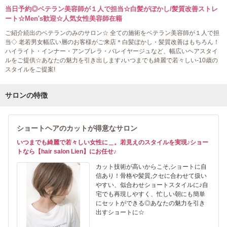
当日予約◎ベテラン美容師が１人で担当☆白髪がぼかし/髪質改善ストレ
ート☆Men's歓迎☆人気女性美容師在籍
ご紹介続出のベテランのみのサロン☆ 全ての施術をベテラン美容師が１人で担
当◇ 老若男女幅広い層のお客様がご来店＊白髪ぼかし・髪質改善はもちろん！
ハイライト・インナー・アンブレラ・バレイヤージュなど、幅広いヘアスタイ
ルをご提供☆あなたの魅力を引き出します♪いつまでも綺麗で若々しい-10歳の
スタイルをご提案!
サロンの特徴
ショートヘアのカットが得意なサロン
いつまでも綺麗で若々しい女性に＿。若見えのスタイルを実現♪ショー
トなら【hair salon Lien】にお任せ♪
カット技術が高いからこそ,ショートに自
信あり！骨格や髪質,クセに合わせて扱い
やすい、似合わせショートスタイルに♪自
宅でも再現しやすく、忙しい朝にも簡単
にセットができる◎あなたの魅力を引き
出すショートに☆