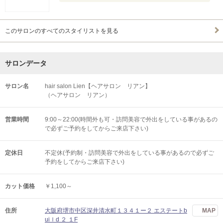
このサロンのすべてのスタイリストを見る
サロンデータ
サロン名
hair salon Lien【ヘアサロン リアン】
（ヘアサロン リアン）
営業時間
9:00～22:00(時間外も可・訪問美容で外出をしている事があるの
で必ずご予約をしてからご来店下さい)
定休日
不定休(予約制・訪問美容で外出をしている事があるので必ずご
予約をしてからご来店下さい)
カット価格
￥1,100～
住所
大阪府堺市中区深井清水町１３４１ー２ エステートb
MAP
uiｌd ２ １F