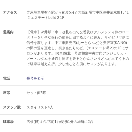
アクセス
専用駐車場有☆駅から徒歩5分☆大阪府堺市中区深井清水町1341
-2 エステートbuild 2 1F
道案内
【電車】深井駅下車→改札を出て交番及びグルメシティ側のロー
タリーをりそな銀行の前を迂回するように進み、サイゼリヤ側に
信号を渡ります。中古車販売店(おーとらんど)と美容室(KAINO)
の間の道を直進し、突き当たりのビル(エステート堺２)の1Fにサ
ロンがあります。[お車]泉北一号線和泉中央方向アンジェリカ・
ノートルダムを通過し側道を走るとかんさいうどんが出てくるの
で駐車場越え左折。少し進むと左側にサロンがあります。
電話
番号を表示
座席
セット面5席
スタッフ数
スタイリスト4人
駐車場
店横(軽)１台/店前1台/徒歩1分の場所に2台