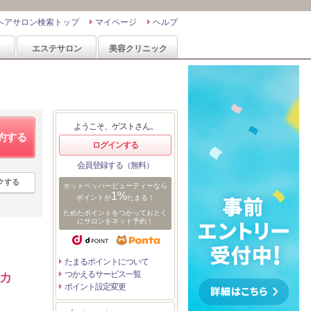
ヘアサロン検索トップ
マイページ
ヘルプ
ン
エステサロン
美容クリニック
ようこそ、ゲストさん。
約する
ログインする
会員登録する（無料）
クする
ホットペッパービューティーなら
1%
ポイントが
たまる！
ためたポイントをつかっておとく
にサロンをネット予約！
たまるポイントについて
つかえるサービス一覧
カ
ポイント設定変更