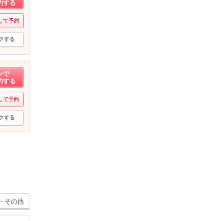
約する
して予約
クする
ンで
約する
して予約
クする
・その他