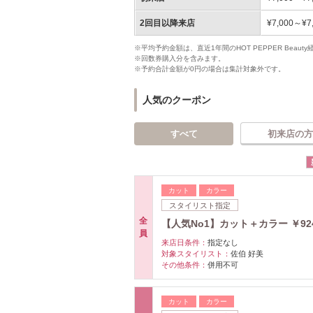
2回目以降来店
¥7,000～¥7
※平均予約金額は、直近1年間のHOT PEPPER Bea
※回数券購入分を含みます。
※予約合計金額が0円の場合は集計対象外です。
人気のクーポン
すべて
初来店の方
カット
カラー
スタイリスト指定
全
【人気No1】カット＋カラー ￥92
員
来店日条件：
指定なし
対象スタイリスト：
佐伯 好美
その他条件：
併用不可
カット
カラー