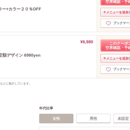
空席確認・予
ー+カラー２０％OFF
メニューを追加
ブックマー
¥6,980
このクーポ
空席確認・予
定額デザイン 6980yen
メニューを追加
ブックマー
をもとに集計しています。
年代比率
女性
男性
未設定