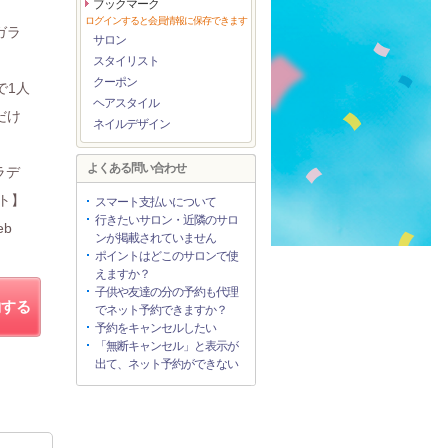
ブックマーク
ログインすると会員情報に保存できます
ガラ
サロン
スタイリスト
クーポン
で1人
ヘアスタイル
だけ
ネイルデザイン
よくある問い合わせ
ラデ
ト】
スマート支払いについて
行きたいサロン・近隣のサロ
eb
ンが掲載されていません
ポイントはどこのサロンで使
えますか？
子供や友達の分の予約も代理
約する
でネット予約できますか？
予約をキャンセルしたい
「無断キャンセル」と表示が
出て、ネット予約ができない