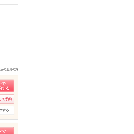
来店の全員の方
ンで
約する
して予約
クする
ンで