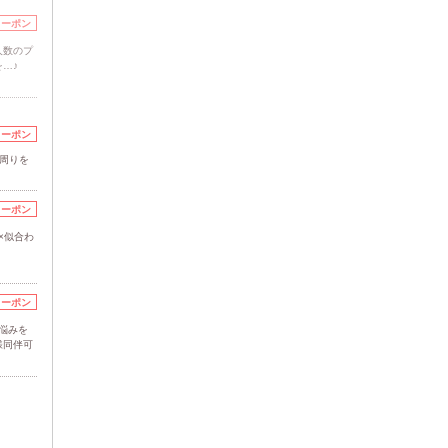
クーポン
人数のプ
…♪
クーポン
周りを
クーポン
×似合わ
クーポン
悩みを
様同伴可