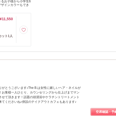
きるお子様から小学生6
デザインカラーもでき
¥11,550
カット1人
がとうございます♪The B.は女性に嬉しいヘア・ネイルが
！お客様一人ひとり、カウンセリングから仕上げまでマン
させて頂きます！話題の頭浸浴やケラチントリートメント
来てくださいね♪併設のテイクアウトカフェもあります♪
空席確認・予