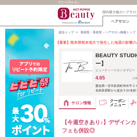
ザビー(The B.)
国内最大級のヘアサロ
ヘアサロン
総合トップ
>
美容院・美容室・ヘアサロン検索トップ
【重要】熊本県熊本地方で発生した地震の影響のあ
BEAUTY STU
ー】
ビューティースタジオザビー
4.65
（2
愛知県一宮市萩原町串作平３
名鉄萩原駅から徒歩５分/名鉄
クーポン
サロン情報
メニュー
【今週空きあり♪】デザイン
フェも併設◎