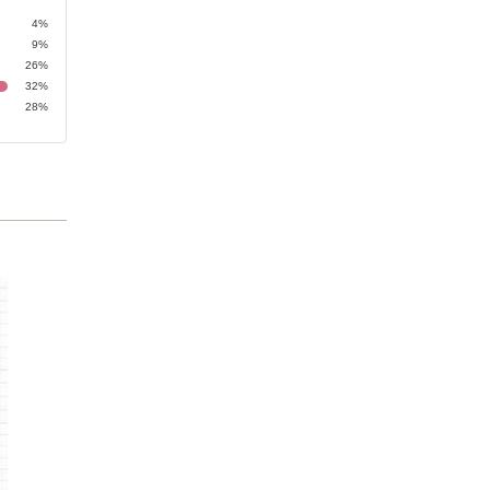
4%
9%
26%
32%
28%