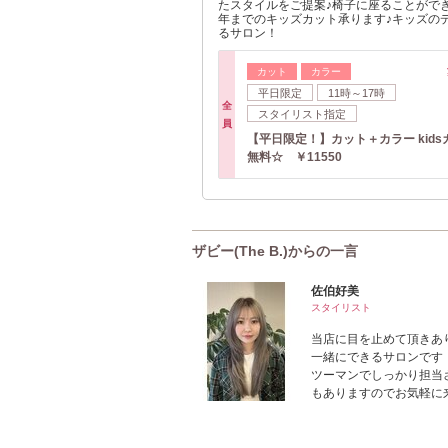
たスタイルをご提案♪椅子に座ることがで
年までのキッズカット承ります♪キッズの
るサロン！
カット
カラー
平日限定
11時～17時
全
スタイリスト指定
員
【平日限定！】カット＋カラー kids
無料☆ ￥11550
ザビー(The B.)からの一言
佐伯好美
スタイリスト
当店に目を止めて頂きあり
一緒にできるサロンです
ツーマンでしっかり担当
もありますのでお気軽に