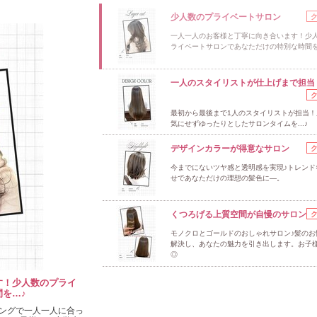
少人数のプライベートサロン
一人一人のお客様と丁寧に向き合います！少
ライベートサロンであなただけの特別な時間を
一人のスタイリストが仕上げまで担当
最初から最後まで1人のスタイリストが担当！
気にせずゆったりとしたサロンタイムを...♪
デザインカラーが得意なサロン
今までにないツヤ感と透明感を実現♪トレンド
せであなただけの理想の髪色に―。
くつろげる上質空間が自慢のサロン
モノクロとゴールドのおしゃれサロン♪髪のお
解決し、あなたの魅力を引き出します。お子
◎
す！少人数のプライ
を…♪
ングで一人一人に合っ