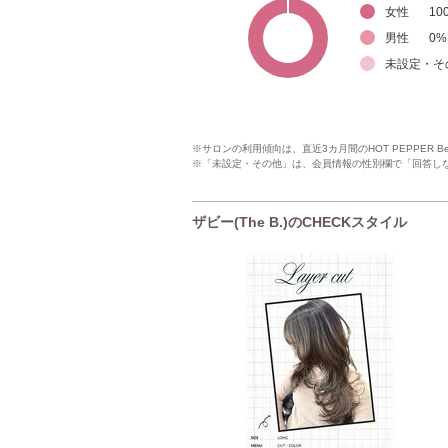
女性
10
男性
0
%
未設定・そ
※サロンの利用傾向は、直近3カ月間のHOT PEPPER 
※「未設定・その他」は、会員情報の性別欄で「回答し
ザビー(The B.)のCHECKスタイル