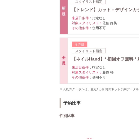
スタイリスト指定
新
【トレンド】カット＋デザインカラ
規
来店日条件：
指定なし
対象スタイリスト：
佐伯 好美
その他条件：
併用不可
その他
スタイリスト指定
全
【ネイルHand】* 初回オフ無料 * 
員
来店日条件：
指定なし
対象スタイリスト：
藤原 桜
その他条件：
併用不可
※人気のクーポンは、直近1カ月間のネット予約データ
予約比率
性別比率