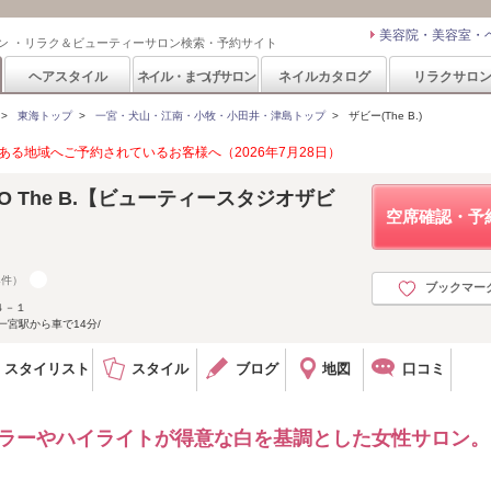
美容院・美容室・
ン ・リラク＆ビューティーサロン検索・予約サイト
ヘアスタイル
ネイル・まつげサロン
ネイルカタログ
リラクサロ
>
東海トップ
>
一宮・犬山・江南・小牧・小田井・津島トップ
>
ザビー(The B.)
る地域へご予約されているお客様へ（2026年7月28日）
DIO The B.【ビューティースタジオザビ
空席確認・予
4件）
ブックマー
４－１
一宮駅から車で14分/
スタイリスト
スタイル
ブログ
地図
口コミ
カラーやハイライトが得意な白を基調とした女性サロン。