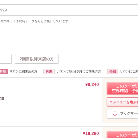
,999
uty経由のネット予約時データをもとに集計しています。
2回目以降来店の方
新規
サロンに初来店の方
再来
サロンに2回目以降にご来店の方
全員
サロンにご
¥9,240
このクーポ
空席確認・予
40
メニューを追加
ブックマー
¥16,280
このクーポ