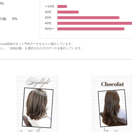
0
%
〜10代
20代
30代
の他
0
%
40代
50代〜
Beauty経由のネット予約データをもとに集計しています。
ない」「自由記載」を選択された方のデータを集計しています。