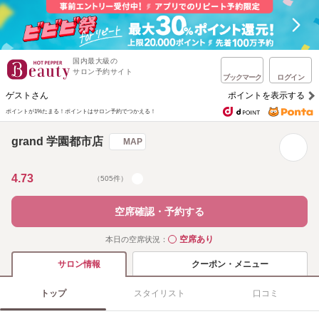
国内最大級の
サロン予約サイト
ブックマーク
ログイン
ゲストさん
ポイントを表示する
ポイントが1%たまる！
ポイントはサロン予約でつかえる！
grand 学園都市店
MAP
4.73
（505件）
空席確認・予約する
空席あり
本日の空席状況：
◯
クーポン・メニュー
サロン情報
トップ
スタイリスト
口コミ