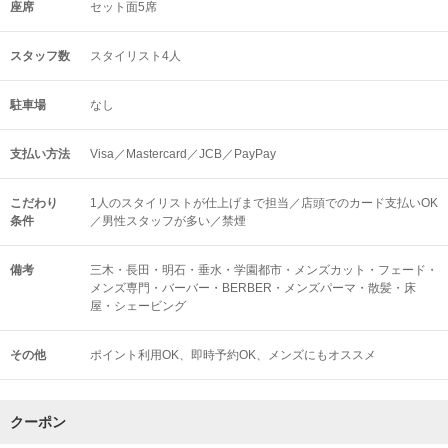
座席
セット面5席
スタッフ数
スタイリスト4人
駐車場
なし
支払い方法
Visa／Mastercard／JCB／PayPay
こだわり
1人のスタイリストが仕上げまで担当／店頭でのカード支払いOK
条件
／男性スタッフが多い／禁煙
備考
三木・長田・明石・垂水・学園都市・メンズカット・フェード・
メンズ専門・バーバー・BERBER・メンズパーマ・散髪・床
屋・シェービング
その他
ポイント利用OK
即時予約OK
メンズにもオススメ
クーポン