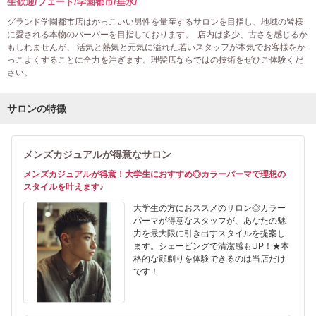
生歓迎/フェード/学園都市/垂水/
グランド学園都市店はかっこいい男性を量産するサロンを目指し、地域の皆様
に愛される本物のバーバーを目指しております。 店内は多少、古さを感じるか
もしれませんが、 活気と熱気と元気に溢れた若いスタッフが本気でお客様をか
っこよくすることに全力を注ぎます。理髪店ならではの技術をぜひご体験くだ
さい。
サロンの特徴
メンズカジュアルが得意なサロン
メンズカジュアルが得意！大学生におすすめ◎カラーパーマで理想の
スタイルを叶えます♪
大学生の方におススメのサロン◎カラー
パーマが得意なスタッフが、あなたの魅
力を最大限に引き出すスタイルを提案し
ます。シェービングで清潔感もUP！★本
格的な顔剃りを体験できるのは当店だけ
です！