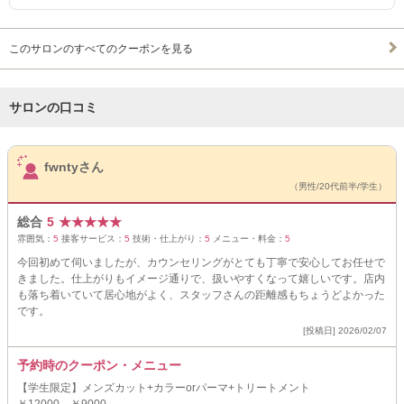
このサロンのすべてのクーポンを見る
サロンの口コミ
サロンPick Up
fwntyさん
（男性/20代前半/学生）
総合
5
★
★
★
★
★
雰囲気：
5
接客サービス：
5
技術・仕上がり：
5
メニュー・料金：
5
今回初めて伺いましたが、カウンセリングがとても丁寧で安心してお任せで
きました。仕上がりもイメージ通りで、扱いやすくなって嬉しいです。店内
も落ち着いていて居心地がよく、スタッフさんの距離感もちょうどよかった
です。
[投稿日] 2026/02/07
予約時のクーポン・メニュー
【学生限定】メンズカット+カラーorパーマ+トリートメント