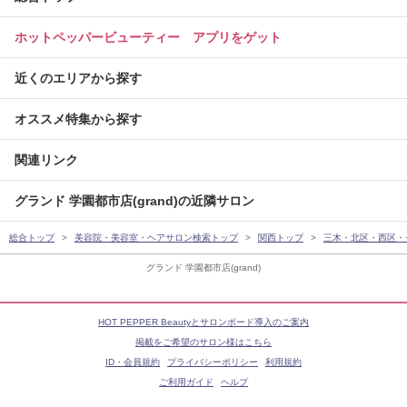
ホットペッパービューティー アプリをゲット
近くのエリアから探す
オススメ特集から探す
関連リンク
グランド 学園都市店(grand)の近隣サロン
総合トップ
美容院・美容室・ヘアサロン検索トップ
関西トップ
三木・北区・西区・
グランド 学園都市店(grand)
HOT PEPPER Beautyとサロンボード導入のご案内
掲載をご希望のサロン様はこちら
ID・会員規約
プライバシーポリシー
利用規約
ご利用ガイド
ヘルプ