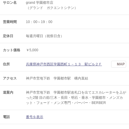
サロン名
grand 学園都市店
（グランド ガクエントシテン）
営業時間
10：00～19：00
定休日
毎週月曜日（祝祭日含）
カット価格
￥5,000
住所
兵庫県神戸市西区学園西町１－１３ 駅ビル２Ｆ
MAP
アクセス
神戸市営地下鉄 学園都市駅 構内直結
道案内
神戸市営地下鉄 学園都市駅改札口を出てエスカレーターを上が
った2階 目の前/三木・長田・明石・垂水・学園都市・メンズカ
ット・フェード・メンズ専門・バーバー・BERBER
電話
番号を表示