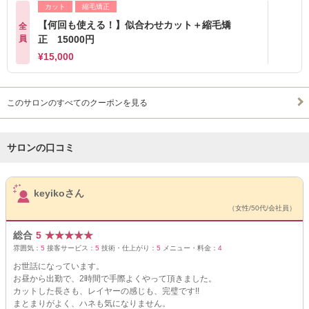
カット
縮毛矯正
【何回も使える！】似合わせカット＋縮毛矯
全
員
正 15000円
¥15,000
このサロンのすべてのクーポンを見る
サロンの口コミ
サロンPick Up
keyikoさん
（女性/50代/会社員）
総合
5
★
★
★
★
★
雰囲気：
5
接客サービス：
5
技術・仕上がり：
5
メニュー・料金：
4
お世話になっています。
お昼から出勤で、2時間で手際よくやって頂きました。
カットした長さも、レイヤーの感じも、完璧です!!
まとまりがよく、ハネも気になりません。