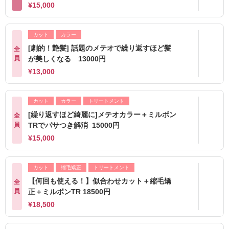
¥15,000
カット
カラー
[劇的！艶髪] 話題のメテオで繰り返すほど髪
全
員
が美しくなる 13000円
¥13,000
カット
カラー
トリートメント
[繰り返すほど綺麗に]メテオカラー＋ミルボン
全
員
TRでパサつき解消 15000円
¥15,000
カット
縮毛矯正
トリートメント
【何回も使える！】似合わせカット＋縮毛矯
全
員
正＋ミルボンTR 18500円
¥18,500