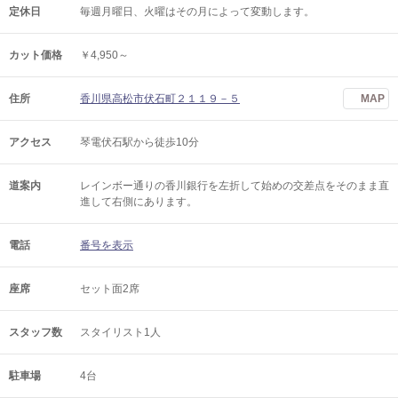
定休日
毎週月曜日、火曜はその月によって変動します。
カット価格
￥4,950～
住所
香川県高松市伏石町２１１９－５
MAP
アクセス
琴電伏石駅から徒歩10分
道案内
レインボー通りの香川銀行を左折して始めの交差点をそのまま直
進して右側にあります。
電話
番号を表示
座席
セット面2席
スタッフ数
スタイリスト1人
駐車場
4台