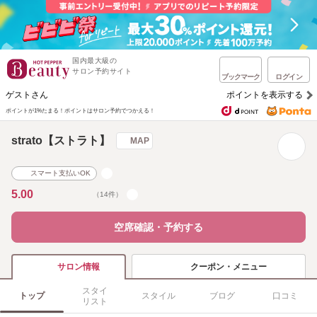
国内最大級の
サロン予約サイト
ブックマーク
ログイン
ゲストさん
ポイントを表示する
ポイントが1%たまる！
ポイントはサロン予約でつかえる！
strato【ストラト】
MAP
スマート支払いOK
5.00
（14件）
空席確認・予約する
クーポン・メニュー
サロン情報
スタイ
トップ
スタイル
ブログ
口コミ
リスト