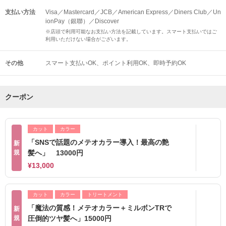
支払い方法
Visa／Mastercard／JCB／American Express／Diners Club／Un
ionPay（銀聯）／Discover
※店頭で利用可能なお支払い方法を記載しています。スマート支払いではご
利用いただけない場合がございます。
その他
スマート支払いOK
ポイント利用OK
即時予約OK
クーポン
カット
カラー
「SNSで話題のメテオカラー導入！最高の艶
新
規
髪へ」 13000円
¥13,000
カット
カラー
トリートメント
「魔法の質感！メテオカラー＋ミルボンTRで
新
規
圧倒的ツヤ髪へ」15000円