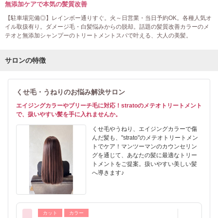
無添加ケアで本気の髪質改善
【駐車場完備◎】レインボー通りすぐ。火～日営業・当日予約OK。各種人気オ
イル取扱有り。ダメージ毛・白髪悩みからの脱却。話題の髪質改善カラーのメ
テオと無添加シャンプーのトリートメントスパで叶える、大人の美髪。
サロンの特徴
くせ毛・うねりのお悩み解決サロン
エイジングカラーやブリーチ毛に対応！stratoのメテオトリートメント
で、扱いやすい髪を手に入れませんか。
くせ毛やうねり、エイジングカラーで傷
んだ髪も、"strato"のメテオトリートメン
トでケア！マンツーマンのカウンセリン
グを通じて、あなたの髪に最適なトリー
トメントをご提案。扱いやすい美しい髪
へ導きます♪
カット
カラー