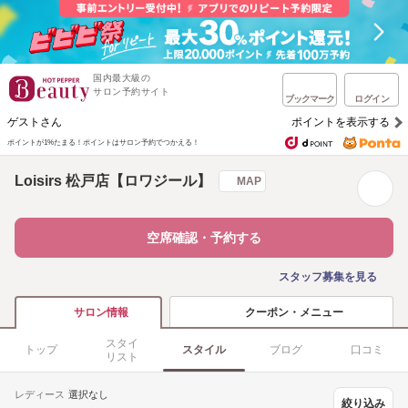
国内最大級の
サロン予約サイト
ブックマーク
ログイン
ゲストさん
ポイントを表示する
ポイントが1%たまる！
ポイントはサロン予約でつかえる！
Loisirs 松戸店【ロワジール】
MAP
空席確認・予約する
スタッフ募集を見る
クーポン・メニュー
サロン情報
スタイ
トップ
スタイル
ブログ
口コミ
リスト
レディース
選択なし
絞り込み