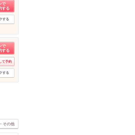
ンで
約する
クする
ンで
約する
して予約
クする
・その他