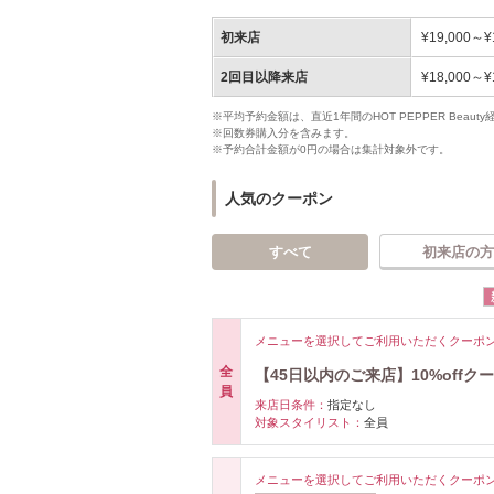
初来店
¥19,000～¥
2回目以降来店
¥18,000～¥
※平均予約金額は、直近1年間のHOT PEPPER Bea
※回数券購入分を含みます。
※予約合計金額が0円の場合は集計対象外です。
人気のクーポン
すべて
初来店の方
メニューを選択してご利用いただくクーポ
全
【45日以内のご来店】10%offク
員
来店日条件：
指定なし
対象スタイリスト：
全員
メニューを選択してご利用いただくクーポ