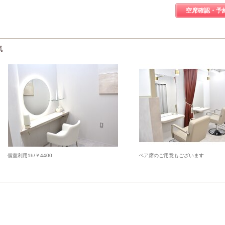
空席確認・予
気
個室利用1h/￥4400
ペア席のご用意もございます