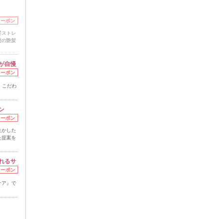
クーポン
髪ストレ
想の艶髪
が自慢
クーポン
、こだわ
ン
クーポン
生かした
た提案を
れるサ
クーポン
ケア』で