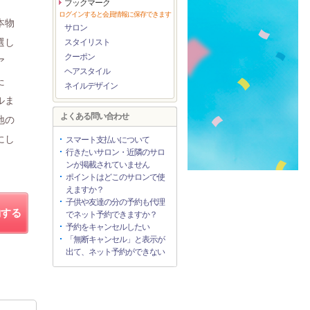
ブックマーク
ログインすると会員情報に保存できます
本物
サロン
選し
スタイリスト
クーポン
ア
ヘアスタイル
た
ネイルデザイン
ルま
よくある問い合わせ
地の
にし
スマート支払いについて
行きたいサロン・近隣のサロ
ンが掲載されていません
ポイントはどこのサロンで使
えますか？
子供や友達の分の予約も代理
約する
でネット予約できますか？
予約をキャンセルしたい
「無断キャンセル」と表示が
出て、ネット予約ができない