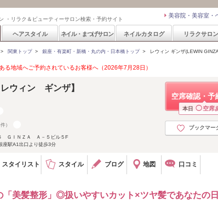
美容院・美容室・
ン ・リラク＆ビューティーサロン検索・予約サイト
ヘアスタイル
ネイル・まつげサロン
ネイルカタログ
リラクサロ
>
関東トップ
>
銀座・有楽町・新橋・丸の内・日本橋トップ
>
レウィン ギンザ(LEWIN GINZA
る地域へご予約されているお客様へ（2026年7月28日）
ZA【レウィン ギンザ】
空席確認・予
◯
空席
本日
8件）
ブックマー
６ ＧＩＮＺＡ Ａ－５ビル５F
銀座駅A1出口より徒歩3分
スタイリスト
スタイル
ブログ
地図
口コミ
の「美髪整形」◎扱いやすいカット×ツヤ髪であなたの