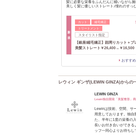
髪に必要な栄養をふんだんに補いながら施
美しく髪に優しいストレート♪憧れのすっ
カット
縮毛矯正
トリートメント
新
スタイリスト指定
規
【銀座/縮毛矯正】顔周りカット＋プ
美髪ストレート￥26,400→￥16,500
おすすめ
レウィン ギンザ(LEWIN GINZA)からの
LEWIN GINZA
Lewin独自開発「美髪整形」
Lewinは技術、空間、
用意しております。独自
た、半年に1度の栄養の
長いお付き合いができる
ッフ一同心よりお待ちし