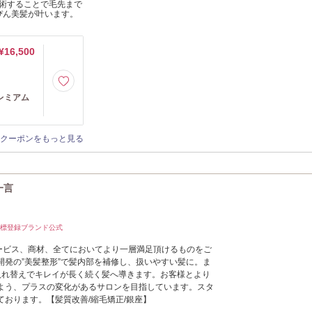
術することで毛先まで
ぴん美髪が叶います。
¥16,500
レミアム
クーポンをもっと見る
一言
商標登録ブランド公式
サービス、商材、全てにおいてより一層満足頂けるものをご
開発の”美髪整形”で髪内部を補修し、扱いやすい髪に。ま
入れ替えでキレイが長く続く髪へ導きます。お客様とより
よう、プラスの変化があるサロンを目指しています。スタ
ております。【髪質改善/縮毛矯正/銀座】