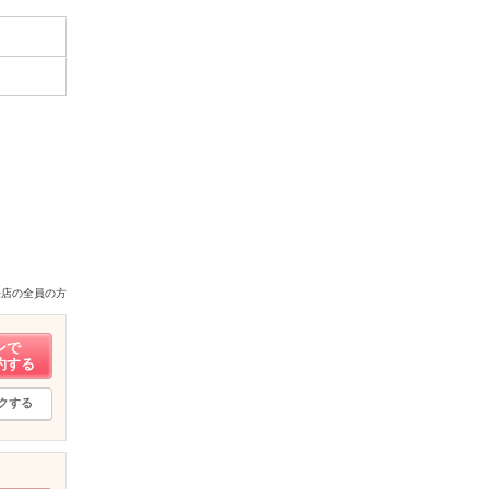
来店の全員の方
ンで
約する
クする