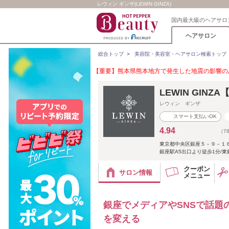
レウィン ギンザ(LEWIN GINZA)
国内最大級のヘアサロ
ヘアサロン
総合トップ
>
美容院・美容室・ヘアサロン検索トップ
【重要】熊本県熊本地方で発生した地震の影響のあ
LEWIN GIN
レウィン ギンザ
スマート支払いOK
4.94
（7
東京都中央区銀座５－９－１
銀座駅A5出口より徒歩1分/東
クーポン
サロン情報
メニュー
銀座でメディアやSNSで話題
を変える