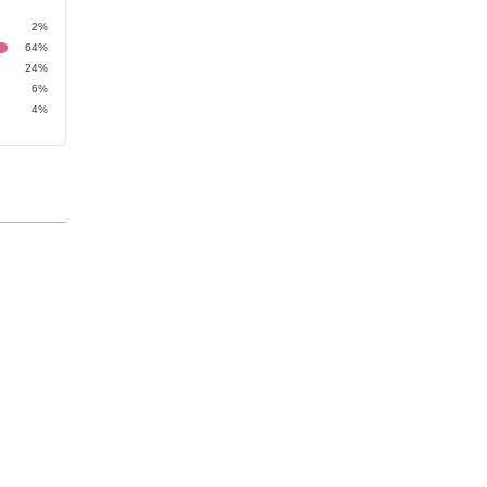
2%
64%
24%
6%
4%