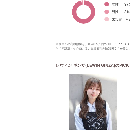
女性
97
男性
3
%
未設定・そ
※サロンの利用傾向は、直近3カ月間のHOT PEPPER 
※「未設定・その他」は、会員情報の性別欄で「回答し
レウィン ギンザ(LEWIN GINZA)のPI