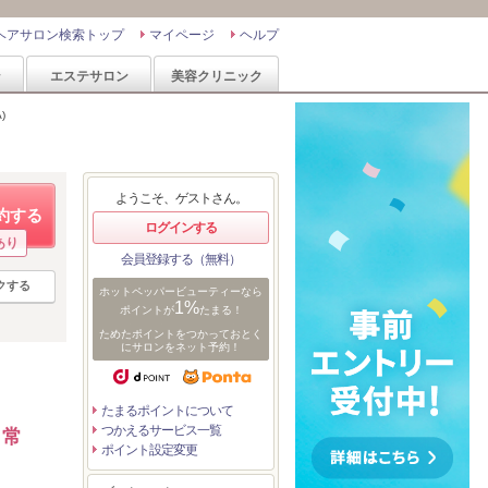
ヘアサロン検索トップ
マイページ
ヘルプ
ン
エステサロン
美容クリニック
)
ようこそ、ゲストさん。
約する
ログインする
あり
会員登録する（無料）
クする
ホットペッパービューティーなら
1%
ポイントが
たまる！
ためたポイントをつかっておとく
にサロンをネット予約！
たまるポイントについて
つかえるサービス一覧
日常
ポイント設定変更