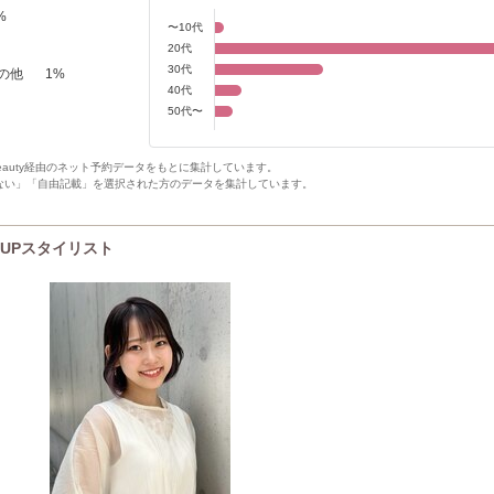
%
〜10代
20代
30代
の他
1
%
40代
50代〜
Beauty経由のネット予約データをもとに集計しています。
ない」「自由記載」を選択された方のデータを集計しています。
CK UPスタイリスト