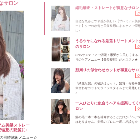
なサロン
縮毛矯正・ストレートが得意なサロン
自然な丸みとツヤ感が美しい【プレミアム美
ート】クセの改善と美髪整形によるケアで理
に♪
うるツヤになれる厳選トリートメント
のサロン
SNSやメディアで話題！素髪から美しくする
りのケアメニュー【美髪整形】がオススメ★
顔周りの似合わせカットが得意なサロ
『綺麗な髪』の秘訣はカット。髪質・骨格を
似合わせカットでライフスタイルまで見越し
♪
一人ひとりに似合うヘアを提案してく
ロン
髪の毛一本一本を補修することだけが『ヘア
はありません。美髪のプロに一度ご相談を☆
アム美髪ストレー
理想の艶髪に♪
トの同時施術メニュー☆