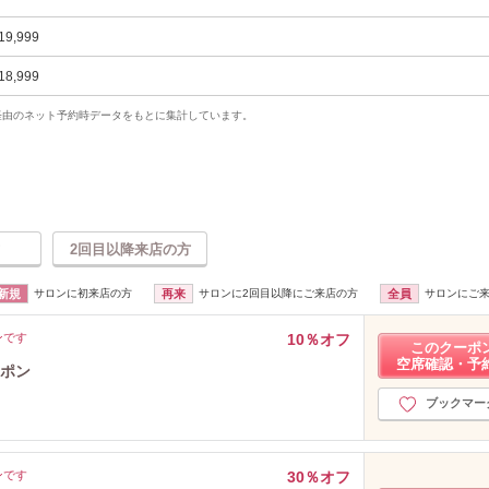
19,999
18,999
uty経由のネット予約時データをもとに集計しています。
2回目以降来店の方
新規
サロンに初来店の方
再来
サロンに2回目以降にご来店の方
全員
サロンにご
ンです
10％オフ
このクーポ
空席確認・予
ーポン
ブックマー
ンです
30％オフ