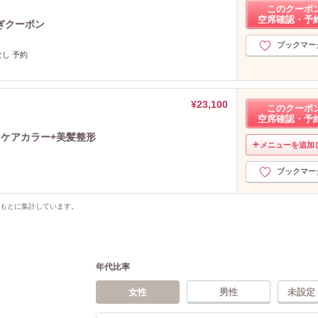
このクーポ
空席確認・予
ぎクーポン
ブックマー
なし 予約
¥23,100
このクーポ
空席確認・予
ケアカラー+美髪整形
メニューを追加
ブックマー
をもとに集計しています。
年代比率
女性
男性
未設定