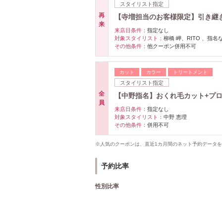
スタイリスト指定
再
【寺増担当のお客様限定】引き継
来
来店日条件：
指定なし
対象スタイリスト：
柳橋 岬、RITO 、指名
その他条件：
他クーポン併用不可
カット
カラー
トリートメント
スタイリスト指定
全
【中野指名】おくれ毛カット+プロ
員
来店日条件：
指定なし
対象スタイリスト：
中野 恵理
その他条件：
併用不可
※人気のクーポンは、直近1カ月間のネット予約データ
予約比率
性別比率