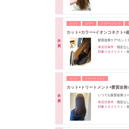
カット
カラー
トリートメント
カット+カラー+イオンコネクト+超
髪質改善ケア!カシミ
全
員
来店日条件：
指定な
対象スタイリスト：
カット
トリートメント
カット+トリートメント+髪質改善ホ
いつでも髪質改善コ
全
員
来店日条件：
指定な
対象スタイリスト：