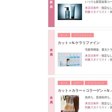
いつでも髪質改善コー
新
規
来店日条件：
指定な
対象スタイリスト：
カット
トリートメント
カット＋N.ケラリファイン
毛髪再構築、還元ケ
全
員
来店日条件：
指定な
対象スタイリスト：
カット
カラー
トリートメント
カット＋カラー＋コラーゲン＋N 
色持ち、質感長持ち
全
員
来店日条件：
指定な
対象スタイリスト：