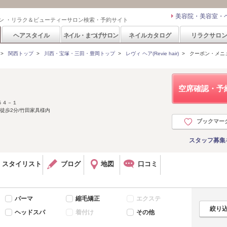
美容院・美容室・
ン ・リラク＆ビューティーサロン検索・予約サイト
ヘアスタイル
ネイル・まつげサロン
ネイルカタログ
リラクサロ
>
関西トップ
>
川西・宝塚・三田・豊岡トップ
>
レヴィ ヘア(Revie hair)
>
クーポン・メニ
空席確認・予
５４－１
徒歩2分/竹田家具様内
ブックマー
スタッフ募集
スタイリスト
ブログ
地図
口コミ
パーマ
縮毛矯正
エクステ
ヘッドスパ
着付け
その他