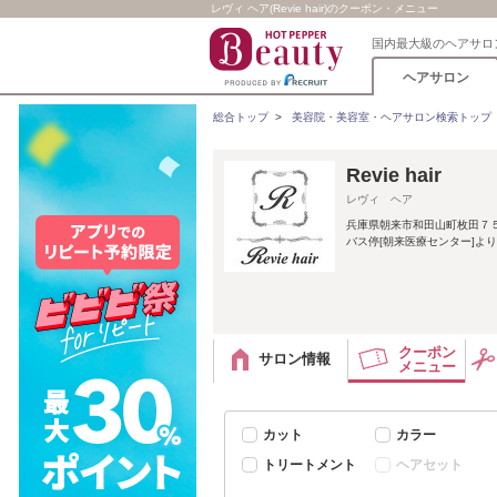
レヴィ ヘア(Revie hair)のクーポン・メニュー
国内最大級のヘアサロ
ヘアサロン
総合トップ
>
美容院・美容室・ヘアサロン検索トップ
Revie hair
レヴィ ヘア
兵庫県朝来市和田山町枚田７
バス停[朝来医療センター]より
クーポン
サロン情報
メニュー
カット
カラー
トリートメント
ヘアセット