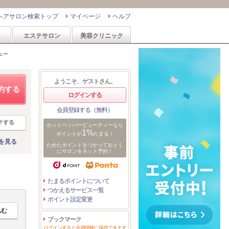
ヘアサロン検索トップ
マイページ
ヘルプ
ン
エステサロン
美容クリニック
ュー
ようこそ、ゲストさん。
約する
ログインする
会員登録する（無料）
クする
ホットペッパービューティーなら
1%
ポイントが
たまる！
を見る
ためたポイントをつかっておとく
にサロンをネット予約！
たまるポイントについて
つかえるサービス一覧
ポイント設定変更
ブックマーク
ログインすると会員情報に保存できます