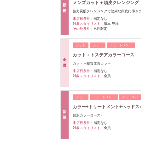
メンズカット＋頭皮クレンジング
新
規
強力炭酸クレンジングで健康な頭皮に導き
来店日条件：
指定なし
対象スタイリスト：
藤本 晃洋
その他条件：
男性限定
カット
カラー
トリートメント
カット＋トステアカラーコース
全
カット＋髪質改善カラー
員
来店日条件：
指定なし
対象スタイリスト：
全員
カラー
トリートメント
ヘッドスパ
カラー+トリートメント+ヘッドスパ
新
贅沢カラーコース♪
規
来店日条件：
指定なし
対象スタイリスト：
全員