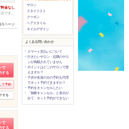
サロン
グ料金なし
スタイリスト
表示です。
クーポン
ヘアスタイル
1/1ページ
ネイルデザイン
よくある問い合わせ
スマート支払いについて
行きたいサロン・近隣のサロ
ンが掲載されていません
ポイントはどこのサロンで使
ンで
えますか？
約する
子供や友達の分の予約も代理
でネット予約できますか？
して予約
予約をキャンセルしたい
「無断キャンセル」と表示が
クする
出て、ネット予約ができない
ンで
約する