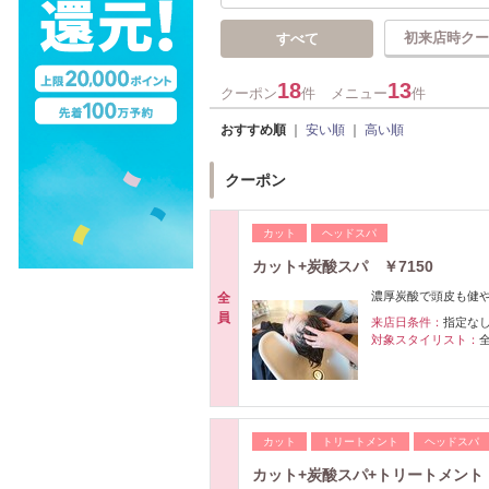
初来店時クー
すべて
18
13
クーポン
件
メニュー
件
おすすめ順
｜
安い順
｜
高い順
クーポン
カット
ヘッドスパ
カット+炭酸スパ ￥7150
濃厚炭酸で頭皮も健
全
員
来店日条件：
指定な
対象スタイリスト：
カット
トリートメント
ヘッドスパ
カット+炭酸スパ+トリートメント 