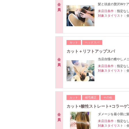
髪と頭皮の贅沢Wケア!
全
員
来店日条件：
指定な
対象スタイリスト：
カット
ヘッドスパ
カット＋リフトアップスパ
当店自慢の癒やしメ
全
員
来店日条件：
指定な
対象スタイリスト：
カット
縮毛矯正
その他
カット+酸性ストレート+コラーゲン 
ダメージを最小限に
全
員
来店日条件：
指定な
対象スタイリスト：