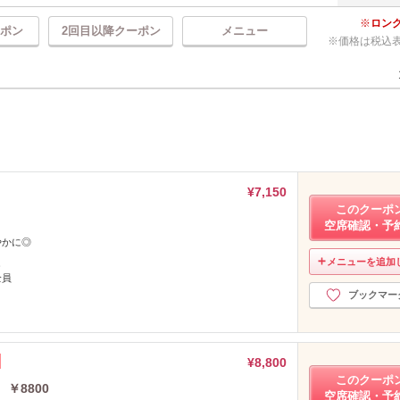
ロン
ポン
2回目以降クーポン
メニュー
価格は税込
¥7,150
このクーポ
空席確認・予
やかに◎
メニューを追加
し
全員
ブックマー
¥8,800
このクーポ
￥8800
空席確認・予