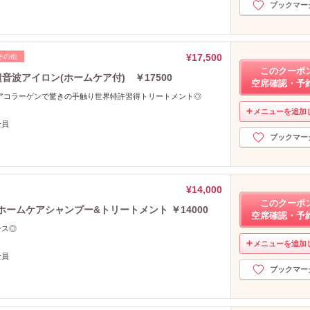
ブックマー
¥17,500
その他
このクーポ
音波アイロン(ホームケア付) ￥17500
空席確認・予
アコラーゲンで驚きの手触り世界特許習得トリートメント◎
メニューを追加
し
全員
ブックマー
¥14,000
このクーポ
ームケアシャンプー&トリートメント ￥14000
空席確認・予
ース◎
メニューを追加
し
全員
ブックマー