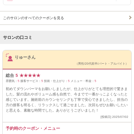
このサロンのすべてのクーポンを見る
サロンの口コミ
サロンPick Up
りゅーさん
（男性/20代前半/パート・アルバイト）
総合
5
★
★
★
★
★
雰囲気：
5
接客サービス：
5
技術・仕上がり：
5
メニュー・料金：
5
初めてダウンパーマをお願いしましたが、仕上がりがとても理想的で驚きま
した。髪の流れやボリューム感も自然で、今までで一番かっこよくなったと
感じています。施術前のカウンセリングも丁寧で安心できましたし、担当の
方の接客も明るく、リラックスして過ごせました。次回もぜひお願いしたい
と思える、素敵な時間でした。ありがとうございました！
[投稿日] 2025/07/02
予約時のクーポン・メニュー