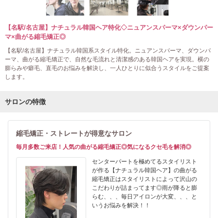
【名駅/名古屋】ナチュラル韓国ヘア特化◇ニュアンスパーマ×ダウンパー
マ×曲がる縮毛矯正◎
【名駅/名古屋】ナチュラル韓国系スタイル特化。ニュアンスパーマ、ダウンパ
ーマ、曲がる縮毛矯正で、自然な毛流れと清潔感のある韓国ヘアを実現。横の
膨らみや癖毛、直毛のお悩みを解決し、一人ひとりに似合うスタイルをご提案
します。
サロンの特徴
縮毛矯正・ストレートが得意なサロン
毎月多数ご来店！人気の曲がる縮毛矯正◎気になるクセ毛を解消◎
センターパートを極めてるスタイリスト
が作る【ナチュラル韓国ヘア】の曲がる
縮毛矯正はスタイリストによって沢山の
こだわりが詰まってます◎雨が降ると膨
らむ、、、毎日アイロンが大変、、、と
いうお悩みを解決！！