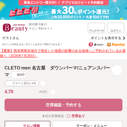
国内最大級の
サロン予約サイト
ブックマーク
ログイン
ゲストさん
ポイントを表示する
ポイントが1%たまる！
ポイントはサロン予約でつかえる！
【重要】熊本県熊本地方で発生した地震の影響のある地域へご予約されているお客
様へ（2026年7月28日）
CLETO men 名古屋 ダウンパーマ/ニュアンスパー
マ
MAP
スマート支払いOK
4.70
（51件）
空席確認・予約する
空席あり
本日の空席状況：
◯
クーポン・メニュー
サロン情報