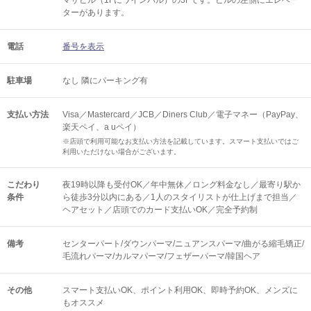
マサビル（1Fにワインバル）の3Fです。ビルの左側にエレベー
ターがあります。
電話
番号を表示
駐車場
なし 隣にパーキング有
支払い方法
Visa／Mastercard／JCB／Diners Club／電子マネー（PayPay、
楽天ペイ、a uペイ）
※店頭で利用可能なお支払い方法を記載しています。スマート支払いではご
利用いただけない場合がございます。
こだわり
夜19時以降も受付OK／年中無休／ロング料金なし／最寄り駅か
条件
ら徒歩3分以内にある／1人のスタイリストが仕上げまで担当／
ヘアセット／店頭でのカード支払いOK／完全予約制
備考
センターパート/ダウンパーマ/ニュアンスパーマ/曲がる縮毛矯正/
毛流れパーマ/カルマパーマ/フェザーパーマ/韓国ヘア
その他
スマート支払いOK
ポイント利用OK
即時予約OK
メンズに
もオススメ