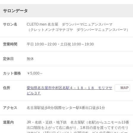
サロンデータ
サロン名
CLETO men 名古屋 ダウンパーマ/ニュアンスパーマ
（クレットメンナゴヤナゴヤ ダウンパーマニュアンスパーマ）
営業時間
平日 10:00～22:00・土日祝 10:00～19:30
定休日
無休
カット価格
￥5,000～
住所
愛知県名古屋市中村区名駅４－１８－１８ モリマサ
MAP
ビル３Ｆ
アクセス
名古屋駅徒歩8分/国際センター駅4番出口徒歩1分
道案内
JR・名鉄・近鉄・地下鉄 名古屋駅（名駅)からユニモール13番
出口階段を上がって右に曲がり、1本目の道を渡ってすぐのモリ