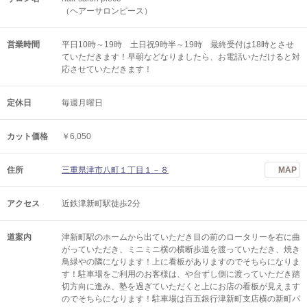
（ヘアーサロンピース）
営業時間
平日10時～19時 土日祝9時半～19時 最終受付は18時とさせ
ていただきます！早朝などなりましたら、お電話いただけると対
応させていただきます！
定休日
毎週月曜日
カット価格
￥6,050
住所
三重県津市八町１丁目１－８
MAP
アクセス
近鉄津新町駅徒歩2分
道案内
津新町駅のホームから出ていただき目の前のロータリーを右に曲
がっていただき、ミニミニ横の横断歩道を渡っていただき、焼き
鳥緑やの隣になります！上に看板がありますのでそちらになりま
す！駐車場をご利用のお客様は、や台ずし側に渡っていただき踏
切方向に進み、塾を過ぎていただくと上にお店の看板が見えます
のでそちらになります！駐車場は百五銀行津新町支店横の新町パ