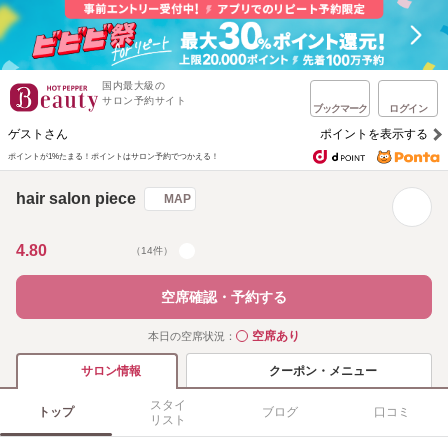
国内最大級の
サロン予約サイト
ブックマーク
ログイン
ゲストさん
ポイントを表示する
ポイントが1%たまる！
ポイントはサロン予約でつかえる！
hair salon piece
MAP
4.80
（14件）
空席確認・予約する
空席あり
本日の空席状況：
◯
クーポン・メニュー
サロン情報
スタイ
トップ
ブログ
口コミ
リスト