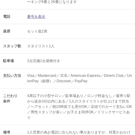
ーキング6番と26番になります
電話
番号を表示
座席
セット面2席
スタッフ数
スタイリスト1人
駐車場
2台完備1台屋根付き
支払い方法
Visa／Mastercard／JCB／American Express／Diners Club／Un
ionPay（銀聯）／Discover／PayPay
こだわり
4席以下の小型サロン／駐車場あり／ロング料金なし／最寄り駅
条件
から徒歩3分以内にある／1人のスタイリストが仕上げまで担当
／ヘアセット／朝10時前でも受付OK／店頭でのカード支払いOK
／男性スタッフが多い／お子さま同伴OK／ドリンクサービスあ
り
備考
1人営業の為お電話に出られない事がありますが、何度かおかけ