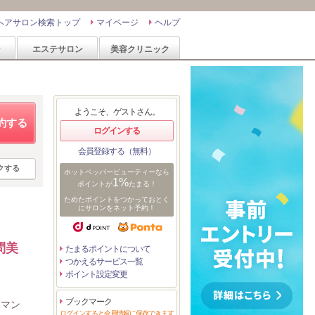
ヘアサロン検索トップ
マイページ
ヘルプ
ン
エステサロン
美容クリニック
ようこそ、ゲストさん。
約する
ログインする
会員登録する（無料）
クする
ホットペッパービューティーなら
1%
ポイントが
たまる！
ためたポイントをつかっておとく
にサロンをネット予約！
問美
たまるポイントについて
つかえるサービス一覧
ポイント設定変更
ブックマーク
るマン
ログインすると会員情報に保存できます