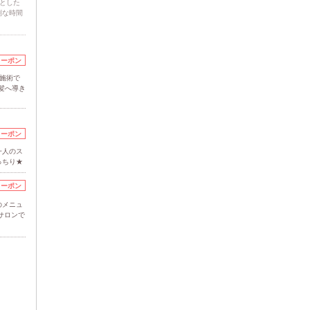
とした
別な時間
クーポン
施術で
髪へ導き
クーポン
一人のス
っちり★
クーポン
のメニュ
サロンで