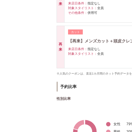
来店日条件：
指定なし
来
対象スタイリスト：
全員
その他条件：
併用可
カット
【再来】メンズカット＋頭皮クレン
再
来店日条件：
指定なし
来
対象スタイリスト：
全員
※人気のクーポンは、直近1カ月間のネット予約データ
予約比率
性別比率
女性
79
男性
20