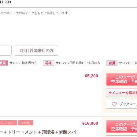
11,999
uty経由のネット予約時データをもとに集計しています。
2回目以降来店の方
新規
サロンに初来店の方
再来
サロンに2回目以降にご来店の方
全員
サロンにご
¥5,200
このクーポ
空席確認・予
メニューを追加
ブックマー
¥16,000
ヘッドスパ
その他
このクーポ
空席確認・予
ラー＋トリートメント＋頭浸浴＋炭酸スパ