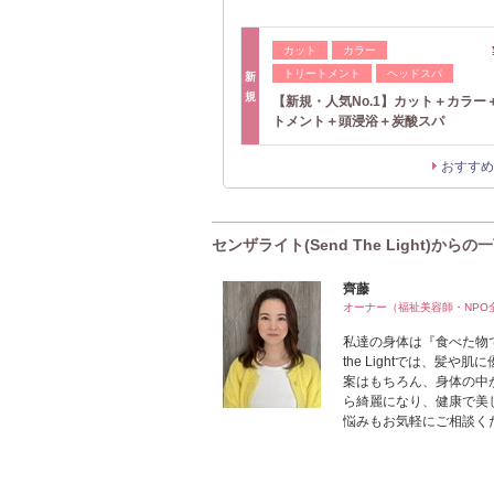
カット
カラー
トリートメント
ヘッドスパ
新
規
【新規・人気No.1】カット＋カラー
トメント＋頭浸浴＋炭酸スパ
おすすめ
センザライト(Send The Light)からの
齊藤
オーナー（福祉美容師・NPO
私達の身体は『食べた物
the Lightでは、
案はもちろん、身体の中
ら綺麗になり、健康で美
悩みもお気軽にご相談くだ