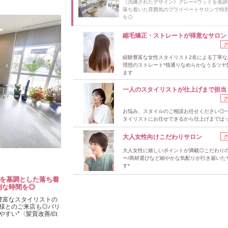
《洗練されたデザイン》グレー×ウッドを基調
落ち着いた雰囲気のプライベートサロンで特
を◎
縮毛矯正・ストレートが得意なサロン
経験豊富な女性スタイリスト2名による丁寧な
理想のストレート*指通りなめらかなうるツヤ
ます
一人のスタイリストが仕上げまで担当
お悩み、スタイルのご相談お任せください◎
タイリストにお任せできるから仕上げまでば
大人女性向けこだわりサロン
大人女性に嬉しいポイントが満載◎こだわり
ー/商材選びなど細やかな気配りが行き届いた
す*
ドを基調とした落ち着
別な時間を◎
豊富なスタイリストの
様とのご来店も◎バリ
すい*〈髪質改善/白