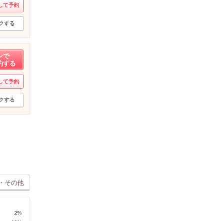
して予約
クする
ンで
約する
して予約
クする
・その他
2%