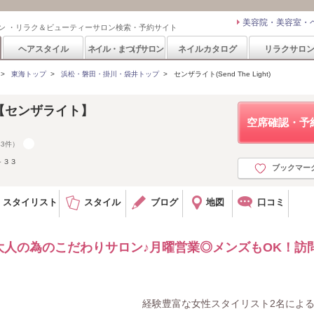
美容院・美容室・
ン ・リラク＆ビューティーサロン検索・予約サイト
ヘアスタイル
ネイル・まつげサロン
ネイルカタログ
リラクサロ
>
東海トップ
>
浜松・磐田・掛川・袋井トップ
>
センザライト(Send The Light)
ght【センザライト】
空席確認・予
43件）
－３３
ブックマー
スタイリスト
スタイル
ブログ
地図
口コミ
人の為のこだわりサロン♪月曜営業◎メンズもOK！訪
経験豊富な女性スタイリスト2名によ