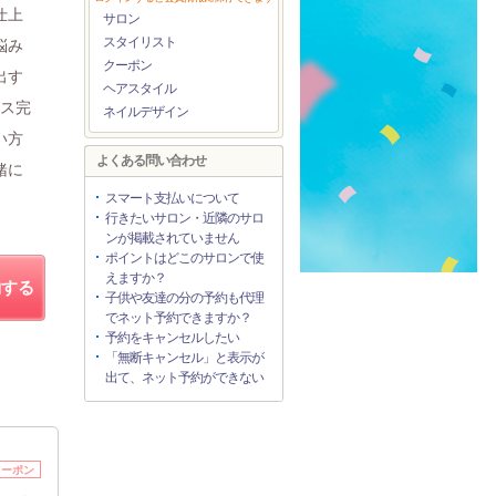
仕上
サロン
スタイリスト
悩み
クーポン
出す
ヘアスタイル
ース完
ネイルデザイン
い方
よくある問い合わせ
緒に
スマート支払いについて
行きたいサロン・近隣のサロ
ンが掲載されていません
ポイントはどこのサロンで使
えますか？
約する
子供や友達の分の予約も代理
でネット予約できますか？
予約をキャンセルしたい
「無断キャンセル」と表示が
出て、ネット予約ができない
クーポン