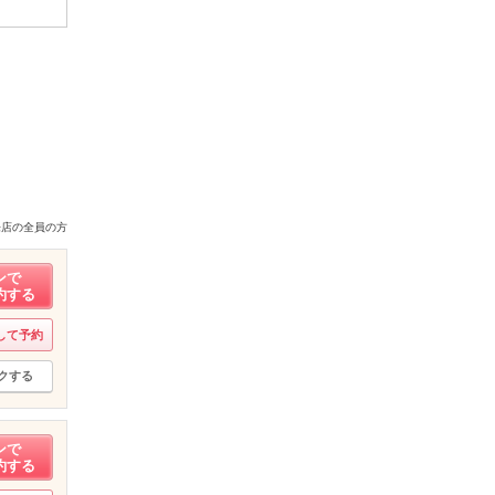
来店の全員の方
ンで
約する
して予約
クする
ンで
約する