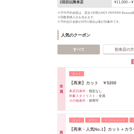
2回目以降来店
¥11,000～¥
※平均予約金額は、直近1年間のHOT PEPPER Bea
※回数券購入分を含みます。
※予約合計金額が0円の場合は集計対象外です。
人気のクーポン
すべて
初来店の方
カット
【再来】カット ￥5200
全
来店日条件：
指定なし
員
対象スタイリスト：
全員
その他条件：
併用可
カット
カラー
トリートメント
【再来・人気No.1】カット＋カ
再