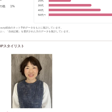
20代
30代
の他
1
%
40代
50代〜
Beauty経由のネット予約データをもとに集計しています。
ない」「自由記載」を選択された方のデータを集計しています。
K UPスタイリスト