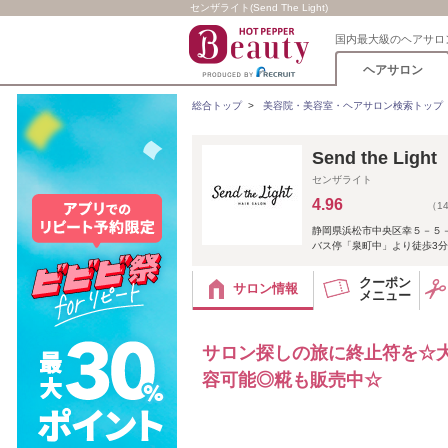
センザライト(Send The Light)
国内最大級のヘアサロ
ヘアサロン
総合トップ
>
美容院・美容室・ヘアサロン検索トップ
Send the Li
センザライト
4.96
（1
静岡県浜松市中央区幸５－５
バス停「泉町中」より徒歩3分
クーポン
サロン情報
メニュー
サロン探しの旅に終止符を☆大
容可能◎糀も販売中☆