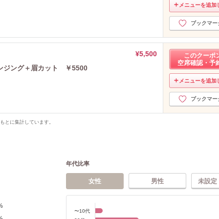
メニューを追加
ブックマー
¥5,500
このクーポ
空席確認・予
ジング＋眉カット ￥5500
メニューを追加
ブックマー
をもとに集計しています。
年代比率
女性
男性
未設定
%
〜10代
%