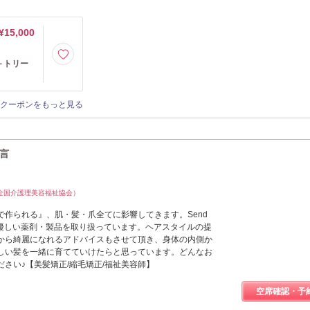
¥15,000
＋トリー
クーポンをもっと見る
一言
全国介護理美容福祉協会）
で作られる』、肌・髪・爪全てに影響してきます。Send
髪や肌に優しい薬剤・製品を取り扱っています。ヘアスタイルの提
から綺麗になれるアドバイスもさせて頂き、身体の内側か
しい髪を一緒に育てていけたらと思っています。どんなお
さい♪【美髪矯正/縮毛矯正/福祉美容師】
空席確認・予